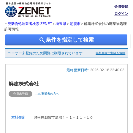
会員登録
ログイン
>
廃棄物処理業者検索 ZENET
埼玉県
朝霞市
解建株式会社の廃棄物処理
>
>
>
許可情報
search
条件を指定して検索
ユーザー未登録のため閲覧は制限されています
無料登録で制限を解除
最終更新日時:
2026-02-18 22:40:03
解建株式会社
会員未登録
この事業者の方へ
本社住所
埼玉県朝霞市溝沼４－１－１１－１０