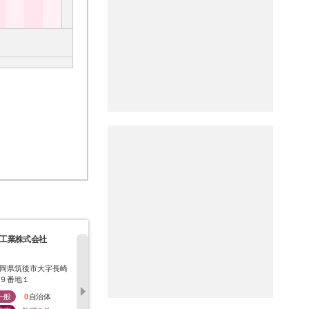
工業株式会社
株式会社エコシステ
オオツ株式会社
有限会社セ
ム
工
岡県筑後市大字長崎
福岡県筑後市大字前津
福岡県筑後市大字久富
福岡県筑後
９番地１
欠塚１７９８－３
１１５０番地１１
島７６－１
一般
0
自治体
一般
0
自治体
一般
0
自治体
一般
0