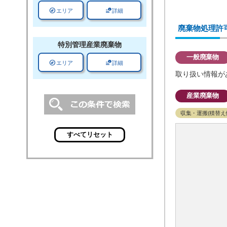
explore
data_info_alert
エリア
詳細
廃棄物処理許
特別管理
産業廃棄物
一般廃棄物
explore
data_info_alert
エリア
詳細
取り扱い情報が
産業廃棄物
収集・運搬(積替え