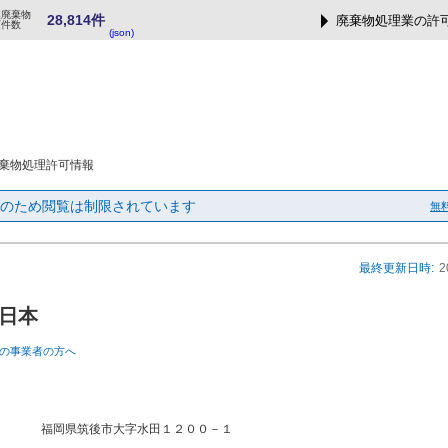
業廃棄物
28,814件
廃棄物処理業の許
可件数
(json)
棄物処理許可情報
のため閲覧は制限されています
無
最終更新日時:
2
日本
の事業者の方へ
福岡県筑後市大字水田１２００－１