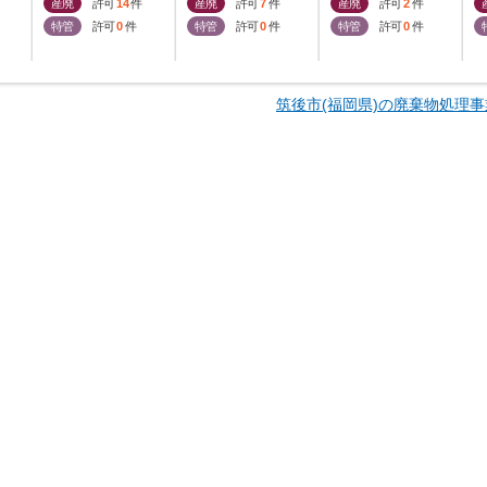
産廃
許可
14
件
産廃
許可
7
件
産廃
許可
2
件
特管
許可
0
件
特管
許可
0
件
特管
許可
0
件
筑後市(福岡県)の廃棄物処理事