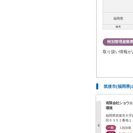
福岡県
備考
特別管理産業
取り扱い情報が
筑後市(福岡県
有限会社ショウエ
環境
福岡県筑後市大字
田６３５２番地１
一般
1
自治体