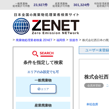
一般
廃棄物
産
業
廃
棄物
特
別
管
理産
23,927件
301,324件
処理業許可件数
処理業許可件数
処理業許
>
>
>
>
廃棄物処理業者検索 ZENET
福岡県
筑後市
株式会社西日本の廃
ユーザー未登録
条件を指定して検索
エリアのみ設定でも可
株式会社西
一般廃棄物
会員未登録
こ
explore
エリア
本社住所
産業廃棄物