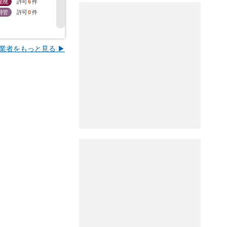
産廃
許可
6
件
産廃
許可
4
件
産廃
許可
3
件
産廃
許
特管
許可
0
件
特管
許可
0
件
特管
許可
1
件
特管
許
業者をもっと見る ▶