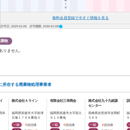
器
く
ず
無料会員登録で今すぐ情報を見る
circle
許可日: 2025-01-09 許可期限: 2030-01-08
廃棄物
ありません。
)に所在する廃棄物処理事業者
イ
株式会社Ａライン
有限会社三幸商会
株式会社九十九紙源
訓
センター
西牟
福岡県筑後市大字前津
福岡県筑後市大字富久
長崎県佐世保市吉岡町
福
欠塚１７９８番地３
９１４番地
５６９
９
一般
0
自治体
一般
0
自治体
一般
4
自治体