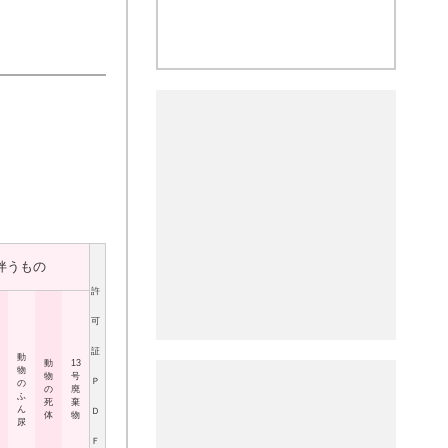
伴うもの
許
可
証
動
動
13
物
物
号
Ｐ
の
の
廃
ふ
死
棄
ん
Ｄ
体
物
尿
Ｆ