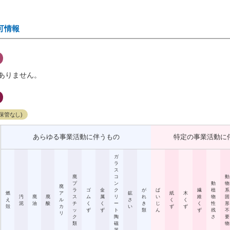
可情報
ありません。
保管なし)
あらゆる事業活動に伴うもの
特定の事業活動に
ガ
ラ
ス
廃
コ
動
プ
ン
動
物
廃
ラ
ゴ
金
ク
が
ば
繊
植
系
燃
ア
鉱
紙
木
汚
廃
廃
ス
ム
属
リ
れ
い
維
物
固
え
ル
さ
く
く
泥
油
酸
チ
く
く
ー
き
じ
く
性
形
殻
カ
い
ず
ず
ッ
ず
ず
ト
類
ん
ず
残
不
リ
ク
陶
さ
要
類
磁
物