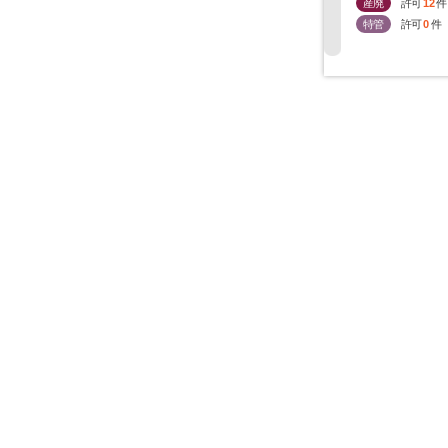
産廃
許可
12
件
特管
許可
0
件