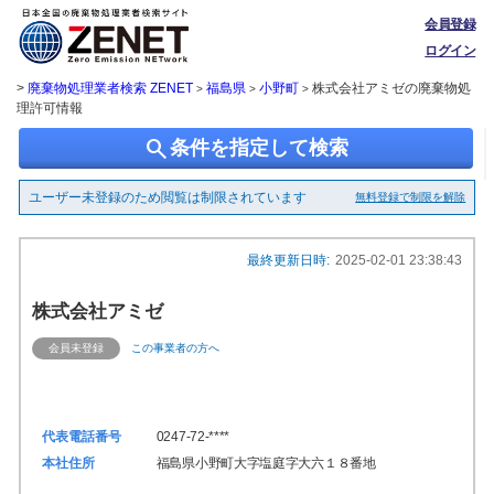
会員登録
ログイン
>
廃棄物処理業者検索 ZENET
福島県
小野町
株式会社アミゼの廃棄物処
>
>
>
理許可情報
search
条件を指定して検索
ユーザー未登録のため閲覧は制限されています
無料登録で制限を解除
最終更新日時:
2025-02-01 23:38:43
株式会社アミゼ
会員未登録
この事業者の方へ
代表電話番号
0247-72-****
本社住所
福島県小野町大字塩庭字大六１８番地