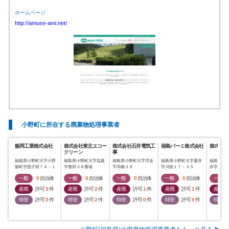
ホームページ
http://amuse-ami.net/
小野町に所在する廃棄物処理事業者
飯岡工業株式会社
株式会社東北エコー
株式会社石井電気工
福島バーミ株式会社
株式会社
クリーン
事
福島県小野町大字小野
福島県小野町大字塩庭
福島県小野町大字浮金
福島県小野町大字夏井
福島県小
新町字団子田７４－１
字熊田３８番地
字羽柳３９
字川除１７－３５
作字谷津
一般
0
自治体
一般
0
自治体
一般
0
自治体
一般
0
自治体
一般
産廃
許可
3
件
産廃
許可
2
件
産廃
許可
1
件
産廃
許可
1
件
産廃
特管
許可
0
件
特管
許可
2
件
特管
許可
0
件
特管
許可
0
件
特管