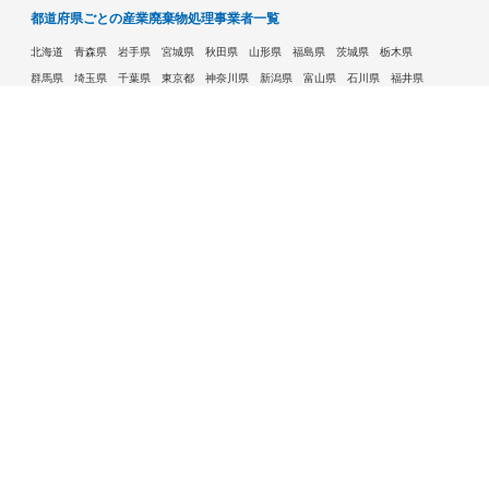
都道府県ごとの産業廃棄物処理事業者一覧
北海道
青森県
岩手県
宮城県
秋田県
山形県
福島県
茨城県
栃木県
群馬県
埼玉県
千葉県
東京都
神奈川県
新潟県
富山県
石川県
福井県
山梨県
長野県
岐阜県
静岡県
愛知県
三重県
滋賀県
京都府
大阪府
兵庫県
奈良県
和歌山県
鳥取県
島根県
岡山県
広島県
山口県
徳島県
香川県
愛媛県
高知県
福岡県
佐賀県
長崎県
熊本県
大分県
宮崎県
鹿児島県
沖縄県
許可自治体である市ごとの産業廃棄物処理事業者一覧
札幌市
旭川市
函館市
青森市
八戸市
盛岡市
仙台市
秋田市
山形市
郡山市
いわき市
福島市
宇都宮市
前橋市
高崎市
さいたま市
川越市
越谷市
川口市
千葉市
船橋市
柏市
八王子市
横浜市
川崎市
相模原市
横須賀市
新潟市
富山市
金沢市
福井市
甲府市
長野市
岐阜市
静岡市
浜松市
名古屋市
豊田市
豊橋市
岡崎市
大津市
京都市
大阪市
堺市
高槻市
東大阪市
豊中市
枚方市
八尾市
寝屋川市
神戸市
姫路市
西宮市
尼崎市
明石市
奈良市
和歌山市
鳥取市
松江市
岡山市
倉敷市
広島市
福山市
呉市
下関市
高松市
松山市
高知市
北九州市
福岡市
久留米市
大牟田市
長崎市
佐世保市
熊本市
大分市
宮崎市
鹿児島市
那覇市
水戸市