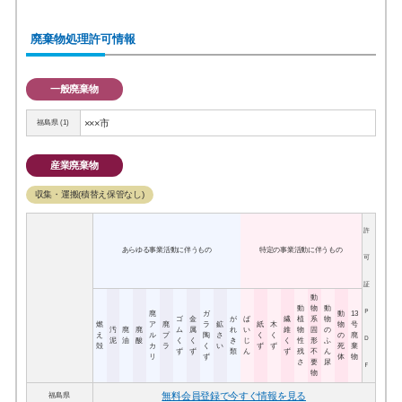
廃棄物処理許可情報
一般廃棄物
×××市
福島県 (1)
産業廃棄物
収集・運搬(積替え保管なし)
許
あらゆる事業活動に伴うもの
特定の事業活動に伴うもの
可
証
動
動
物
動
Ｐ
廃
ガ
動
13
ゴ
金
が
ば
繊
植
系
物
燃
ア
廃
ラ
鉱
紙
木
物
号
汚
廃
廃
ム
属
れ
い
維
物
固
の
え
ル
プ
陶
さ
く
く
の
廃
Ｄ
泥
油
酸
く
く
き
じ
く
性
形
ふ
殻
カ
ラ
く
い
ず
ず
死
棄
ず
ず
類
ん
ず
残
不
ん
リ
ず
体
物
さ
要
尿
Ｆ
物
無料会員登録で今すぐ情報を見る
福島県