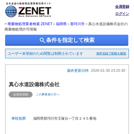
会員登録
ログイン
>
廃棄物処理業者検索 ZENET
福岡県
那珂川市
真心水道設備株式会社の
>
>
>
廃棄物処理許可情報
search
条件を指定して検索
ユーザー未登録のため閲覧は制限されています
無料登録で制限を解除
最終更新日時:
2026-01-30 23:25:30
真心水道設備株式会社
会員未登録
この事業者の方へ
本社住所
福岡県那珂川市王塚台一丁目２４５番地