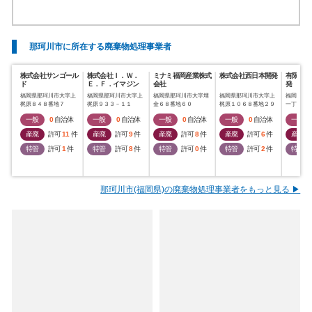
那珂川市に所在する廃棄物処理事業者
株式会社サンゴール
株式会社Ｉ．Ｗ．
ミナミ福岡産業株式
株式会社西日本開発
有限会社
ド
Ｅ．Ｆ．イマジン
会社
発
福岡県那珂川市大字上
福岡県那珂川市大字上
福岡県那珂川市大字埋
福岡県那珂川市大字上
福岡県那
梶原８４８番地７
梶原９３３－１１
金６８番地６０
梶原１０６８番地２９
一丁目１
一般
0
自治体
一般
0
自治体
一般
0
自治体
一般
0
自治体
一般
産廃
許可
11
件
産廃
許可
9
件
産廃
許可
8
件
産廃
許可
6
件
産廃
特管
許可
1
件
特管
許可
8
件
特管
許可
0
件
特管
許可
2
件
特管
那珂川市(福岡県)の廃棄物処理事業者をもっと見る ▶