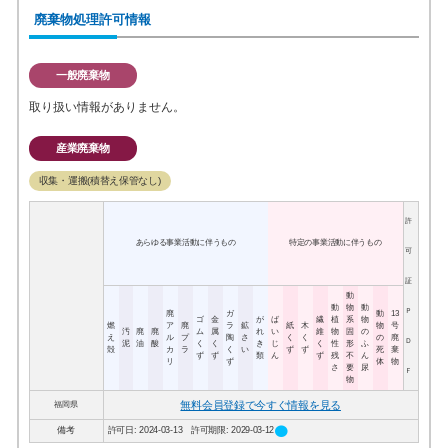
廃棄物処理許可情報
一般廃棄物
取り扱い情報がありません。
産業廃棄物
収集・運搬(積替え保管なし)
許
あらゆる事業活動に伴うもの
特定の事業活動に伴うもの
可
証
動
動
物
動
Ｐ
廃
ガ
動
13
ゴ
金
が
ば
繊
植
系
物
燃
ア
廃
ラ
鉱
紙
木
物
号
汚
廃
廃
ム
属
れ
い
維
物
固
の
え
ル
プ
陶
さ
く
く
の
廃
Ｄ
泥
油
酸
く
く
き
じ
く
性
形
ふ
殻
カ
ラ
く
い
ず
ず
死
棄
ず
ず
類
ん
ず
残
不
ん
リ
ず
体
物
さ
要
尿
Ｆ
物
無料会員登録で今すぐ情報を見る
福岡県
circle
備考
許可日: 2024-03-13 許可期限: 2029-03-12