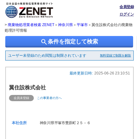
会員登録
ログイン
>
廃棄物処理業者検索 ZENET
神奈川県
平塚市
翼住設株式会社の廃棄物
>
>
>
処理許可情報
search
条件を指定して検索
ユーザー未登録のため閲覧は制限されています
無料登録で制限を解除
最終更新日時:
2025-06-26 23:10:51
翼住設株式会社
会員未登録
この事業者の方へ
本社住所
神奈川県平塚市豊原町２５－６