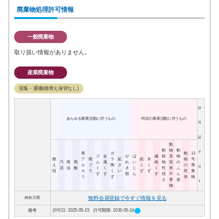
廃棄物処理許可情報
一般廃棄物
取り扱い情報がありません。
産業廃棄物
収集・運搬(積替え保管なし)
許
あらゆる事業活動に伴うもの
特定の事業活動に伴うもの
可
証
動
動
物
動
Ｐ
廃
ガ
動
13
ゴ
金
が
ば
繊
植
系
物
燃
ア
廃
ラ
鉱
紙
木
物
号
汚
廃
廃
ム
属
れ
い
維
物
固
の
え
ル
プ
陶
さ
く
く
の
廃
Ｄ
泥
油
酸
く
く
き
じ
く
性
形
ふ
殻
カ
ラ
く
い
ず
ず
死
棄
ず
ず
類
ん
ず
残
不
ん
リ
ず
体
物
さ
要
尿
Ｆ
物
無料会員登録で今すぐ情報を見る
神奈川県
circle
備考
許可日: 2025-05-15 許可期限: 2030-05-14