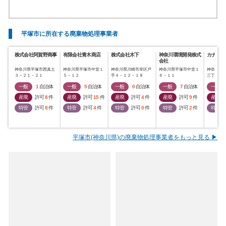
平塚市に所在する廃棄物処理事業者
株式会社阿賀野商事
有限会社青木商店
株式会社木下
神奈川環境開発株式
カナキン
会社
神奈川県平塚市西真土
神奈川県平塚市中堂１
神奈川県川崎市幸区戸
神奈川県平塚市中堂１
神奈川県
３－２１－２１
５－１２
手４－１２－１８
６－１１
三丁目１
一般
1
自治体
一般
5
自治体
一般
0
自治体
一般
7
自治体
一般
産廃
許可
8
件
産廃
許可
15
件
産廃
許可
4
件
産廃
許可
9
件
産廃
特管
許可
8
件
特管
許可
4
件
特管
許可
0
件
特管
許可
2
件
特管
平塚市(神奈川県)の廃棄物処理事業者をもっと見る ▶