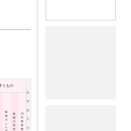
伴うもの
許
可
証
動
動
13
物
物
号
Ｐ
の
の
廃
ふ
死
棄
ん
Ｄ
体
物