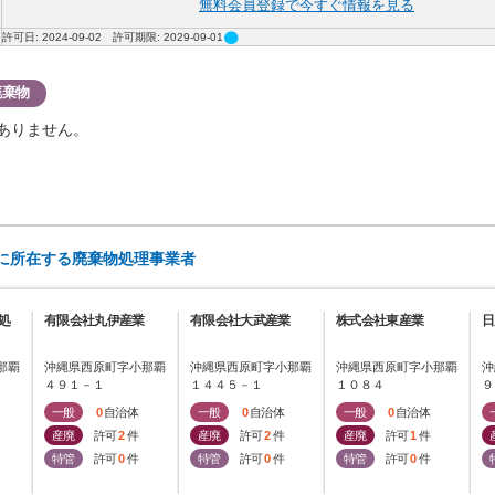
無料会員登録で今すぐ情報を見る
circle
許可日: 2024-09-02 許可期限: 2029-09-01
廃棄物
ありません。
)に所在する廃棄物処理事業者
処
有限会社丸伊産業
有限会社大武産業
株式会社東産業
日
那覇
沖縄県西原町字小那覇
沖縄県西原町字小那覇
沖縄県西原町字小那覇
沖
４９１－１
１４４５－１
１０８４
９
一般
0
自治体
一般
0
自治体
一般
0
自治体
産廃
許可
2
件
産廃
許可
2
件
産廃
許可
1
件
特管
許可
0
件
特管
許可
0
件
特管
許可
0
件