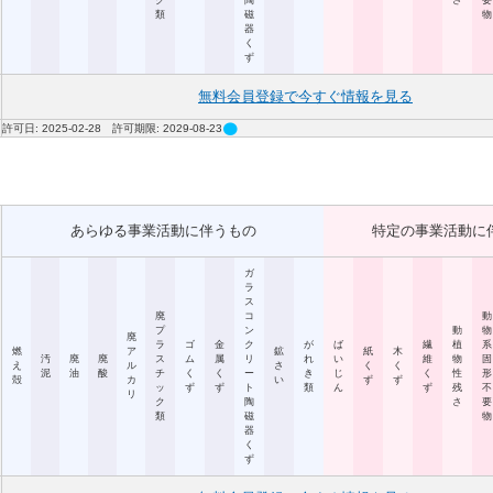
ク
陶
さ
要
類
磁
物
器
く
ず
無料会員登録で今すぐ情報を見る
circle
許可日: 2025-02-28 許可期限: 2029-08-23
あらゆる事業活動に伴うもの
特定の事業活動に
ガ
ラ
ス
廃
コ
動
プ
ン
動
物
廃
ラ
ゴ
金
ク
が
ば
繊
植
系
燃
ア
鉱
紙
木
汚
廃
廃
ス
ム
属
リ
れ
い
維
物
固
え
ル
さ
く
く
泥
油
酸
チ
く
く
ー
き
じ
く
性
形
殻
カ
い
ず
ず
ッ
ず
ず
ト
類
ん
ず
残
不
リ
ク
陶
さ
要
類
磁
物
器
く
ず