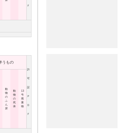
尿
Ｆ
伴うもの
許
可
証
動
動
13
物
物
号
Ｐ
の
の
廃
ふ
死
棄
ん
Ｄ
体
物
尿
Ｆ