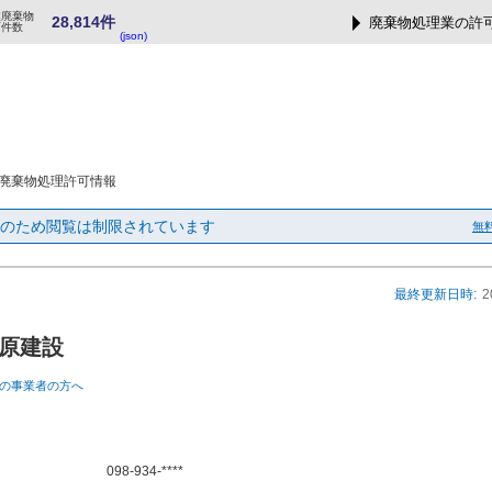
業廃棄物
28,814件
廃棄物処理業の許
可件数
(json)
廃棄物処理許可情報
のため閲覧は制限されています
無
最終更新日時:
2
原建設
の事業者の方へ
098-934-****