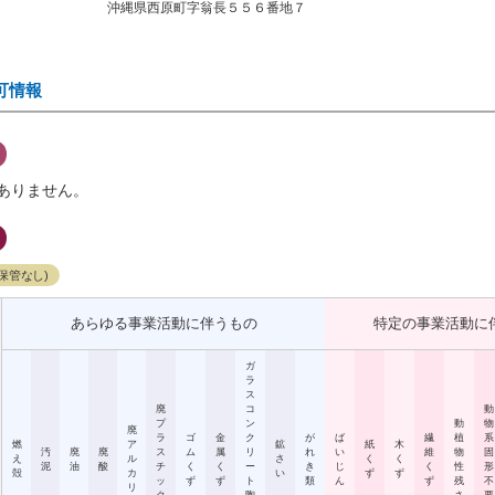
沖縄県西原町字翁長５５６番地７
可情報
ありません。
保管なし)
あらゆる事業活動に伴うもの
特定の事業活動に
ガ
ラ
ス
廃
コ
動
プ
ン
動
物
廃
ラ
ゴ
金
ク
が
ば
繊
植
系
燃
ア
鉱
紙
木
汚
廃
廃
ス
ム
属
リ
れ
い
維
物
固
え
ル
さ
く
く
泥
油
酸
チ
く
く
ー
き
じ
く
性
形
殻
カ
い
ず
ず
ッ
ず
ず
ト
類
ん
ず
残
不
リ