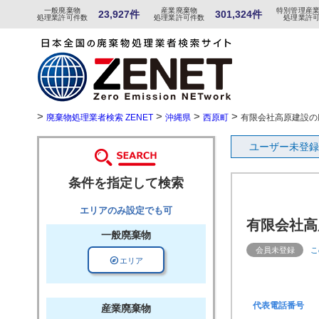
一般
廃棄物
産
業
廃
棄物
特
別
管
理産
23,927件
301,324件
処理業許可件数
処理業許可件数
処理業許
>
>
>
>
廃棄物処理業者検索 ZENET
沖縄県
西原町
有限会社高原建設の
ユーザー未登録
条件を指定して検索
エリアのみ設定でも可
有限会社高
一般廃棄物
会員未登録
こ
explore
エリア
代表電話番号
産業廃棄物