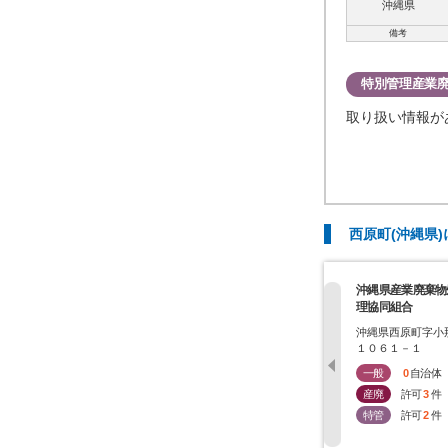
沖縄県
備考
特別管理産業
取り扱い情報が
西原町(沖縄県
沖縄県産業廃棄物
理協同組合
沖縄県西原町字小
１０６１－１
一般
0
自治体
産廃
許可
3
件
特管
許可
2
件