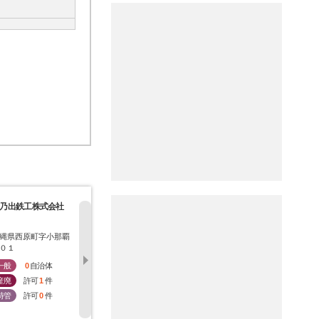
乃出鉄工株式会社
有限会社大光商事
有限会社松田テクノ
株式会社沖
業
縄県西原町字小那覇
沖縄県西原町字小那覇
沖縄県西原町字小那覇
沖縄県西原
０１
１４２３－４
５３１－１
０４６
一般
0
自治体
一般
0
自治体
一般
0
自治体
一般
0
産廃
許可
1
件
産廃
許可
2
件
産廃
許可
1
件
産廃
許
特管
許可
0
件
特管
許可
0
件
特管
許可
1
件
特管
許