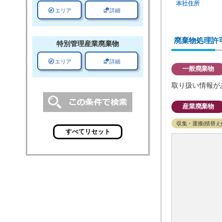
本社住所
explore
data_info_alert
エリア
詳細
廃棄物処理許
特別管理
産業廃棄物
explore
data_info_alert
エリア
詳細
一般廃棄物
取り扱い情報が
産業廃棄物
収集・運搬(積替え