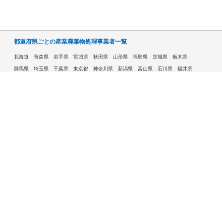
都道府県ごとの産業廃棄物処理事業者一覧
北海道
青森県
岩手県
宮城県
秋田県
山形県
福島県
茨城県
栃木県
群馬県
埼玉県
千葉県
東京都
神奈川県
新潟県
富山県
石川県
福井県
山梨県
長野県
岐阜県
静岡県
愛知県
三重県
滋賀県
京都府
大阪府
兵庫県
奈良県
和歌山県
鳥取県
島根県
岡山県
広島県
山口県
徳島県
香川県
愛媛県
高知県
福岡県
佐賀県
長崎県
熊本県
大分県
宮崎県
鹿児島県
沖縄県
許可自治体である市ごとの産業廃棄物処理事業者一覧
札幌市
旭川市
函館市
青森市
八戸市
盛岡市
仙台市
秋田市
山形市
郡山市
いわき市
福島市
宇都宮市
前橋市
高崎市
さいたま市
川越市
越谷市
川口市
千葉市
船橋市
柏市
八王子市
横浜市
川崎市
相模原市
横須賀市
新潟市
富山市
金沢市
福井市
甲府市
長野市
岐阜市
静岡市
浜松市
名古屋市
豊田市
豊橋市
岡崎市
大津市
京都市
大阪市
堺市
高槻市
東大阪市
豊中市
枚方市
八尾市
寝屋川市
神戸市
姫路市
西宮市
尼崎市
明石市
奈良市
和歌山市
鳥取市
松江市
岡山市
倉敷市
広島市