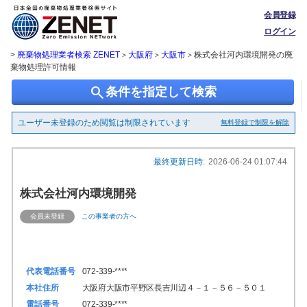
会員登録
ログイン
>
廃棄物処理業者検索 ZENET
大阪府
大阪市
株式会社河内環境開発の廃
>
>
>
棄物処理許可情報
search
条件を指定して検索
ユーザー未登録のため閲覧は制限されています
無料登録で制限を解除
最終更新日時:
2026-06-24 01:07:44
株式会社河内環境開発
会員未登録
この事業者の方へ
代表電話番号
072-339-****
本社住所
大阪府大阪市平野区長吉川辺４－１－５６－５０１
電話番号
072-339-****