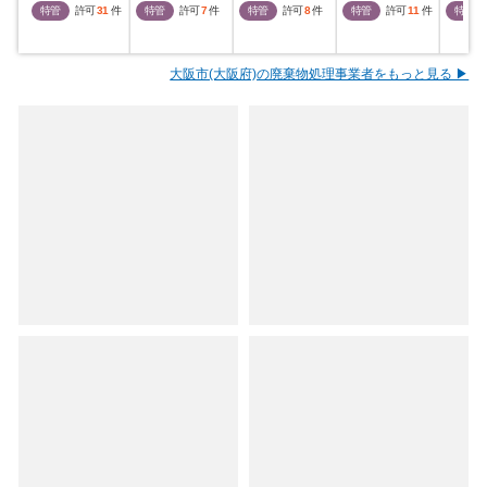
特管
許可
31
件
特管
許可
7
件
特管
許可
8
件
特管
許可
11
件
特管
大阪市(大阪府)の廃棄物処理事業者をもっと見る ▶