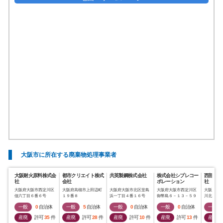
大阪市に所在する廃棄物処理事業者
大阪耐火原料株式会
都市クリエイト株式
共英製鋼株式会社
株式会社シプレコー
西部サー
社
会社
ポレーション
社
大阪府大阪市西淀川区
大阪府高槻市上田辺町
大阪府大阪市北区堂島
大阪府大阪市西淀川区
大阪府大
佃六丁目６番６号
１９番８
浜一丁目４番１６号
御幣島６－１３－５９
川北３－
一般
0
自治体
一般
5
自治体
一般
0
自治体
一般
0
自治体
一般
産廃
許可
35
件
産廃
許可
28
件
産廃
許可
10
件
産廃
許可
13
件
産廃