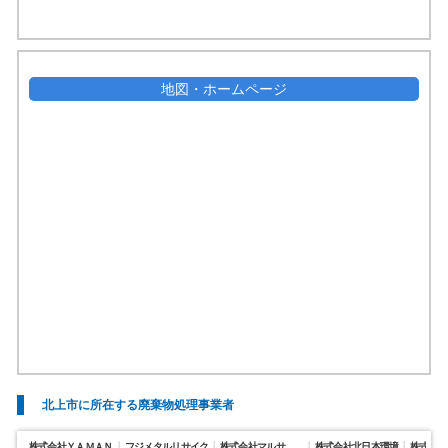
地図・ホームページ
北上市に所在する廃棄物処理事業者
株式会社ＹＡＭＡＮ
フジメタルリサイク
株式会社マルサ
株式会社北日本環境
株式会社