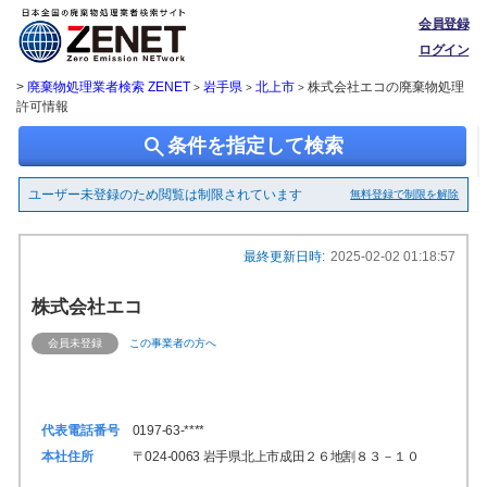
会員登録
ログイン
>
廃棄物処理業者検索 ZENET
岩手県
北上市
株式会社エコの廃棄物処理
>
>
>
許可情報
search
条件を指定して検索
ユーザー未登録のため閲覧は制限されています
無料登録で制限を解除
最終更新日時:
2025-02-02 01:18:57
株式会社エコ
会員未登録
この事業者の方へ
代表電話番号
0197-63-****
本社住所
〒024-0063 岩手県北上市成田２６地割８３－１０