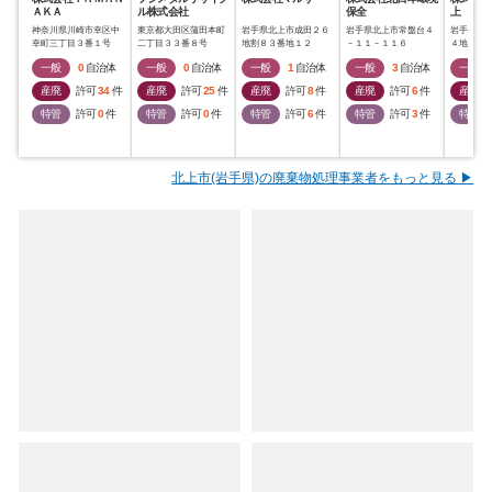
ＡＫＡ
ル株式会社
保全
上
神奈川県川崎市幸区中
東京都大田区蒲田本町
岩手県北上市成田２６
岩手県北上市常盤台４
岩手県北
幸町三丁目３番１号
二丁目３３番８号
地割８３番地１２
－１１－１１６
４地割６
一般
0
自治体
一般
0
自治体
一般
1
自治体
一般
3
自治体
一般
産廃
許可
34
件
産廃
許可
25
件
産廃
許可
8
件
産廃
許可
6
件
産廃
特管
許可
0
件
特管
許可
0
件
特管
許可
6
件
特管
許可
3
件
特管
北上市(岩手県)の廃棄物処理事業者をもっと見る ▶