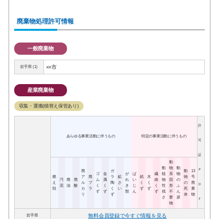
廃棄物処理許可情報
一般廃棄物
××市
岩手県 (1)
産業廃棄物
収集・運搬(積替え保管あり)
許
あらゆる事業活動に伴うもの
特定の事業活動に伴うもの
可
証
動
動
物
動
Ｐ
廃
ガ
動
13
ゴ
金
が
ば
繊
植
系
物
燃
ア
廃
ラ
鉱
紙
木
物
号
汚
廃
廃
ム
属
れ
い
維
物
固
の
え
ル
プ
陶
さ
く
く
の
廃
Ｄ
泥
油
酸
く
く
き
じ
く
性
形
ふ
殻
カ
ラ
く
い
ず
ず
死
棄
ず
ず
類
ん
ず
残
不
ん
リ
ず
体
物
さ
要
尿
Ｆ
物
無料会員登録で今すぐ情報を見る
岩手県