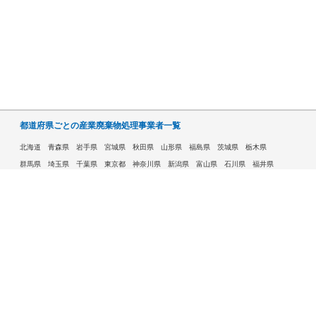
都道府県ごとの産業廃棄物処理事業者一覧
北海道
青森県
岩手県
宮城県
秋田県
山形県
福島県
茨城県
栃木県
群馬県
埼玉県
千葉県
東京都
神奈川県
新潟県
富山県
石川県
福井県
山梨県
長野県
岐阜県
静岡県
愛知県
三重県
滋賀県
京都府
大阪府
兵庫県
奈良県
和歌山県
鳥取県
島根県
岡山県
広島県
山口県
徳島県
香川県
愛媛県
高知県
福岡県
佐賀県
長崎県
熊本県
大分県
宮崎県
鹿児島県
沖縄県
許可自治体である市ごとの産業廃棄物処理事業者一覧
札幌市
旭川市
函館市
青森市
八戸市
盛岡市
仙台市
秋田市
山形市
郡山市
いわき市
福島市
宇都宮市
前橋市
高崎市
さいたま市
川越市
越谷市
川口市
千葉市
船橋市
柏市
八王子市
横浜市
川崎市
相模原市