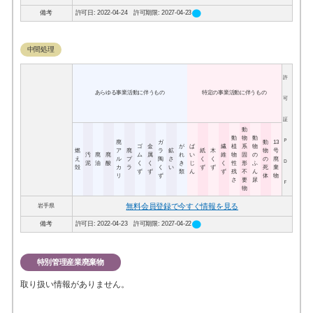
circle
備考
許可日: 2022-04-24 許可期限: 2027-04-23
中間処理
許
あらゆる事業活動に伴うもの
特定の事業活動に伴うもの
可
証
動
動
物
動
Ｐ
廃
ガ
動
13
ゴ
金
が
ば
繊
植
系
物
燃
ア
廃
ラ
鉱
紙
木
物
号
汚
廃
廃
ム
属
れ
い
維
物
固
の
え
ル
プ
陶
さ
く
く
の
廃
Ｄ
泥
油
酸
く
く
き
じ
く
性
形
ふ
殻
カ
ラ
く
い
ず
ず
死
棄
ず
ず
類
ん
ず
残
不
ん
リ
ず
体
物
さ
要
尿
Ｆ
物
無料会員登録で今すぐ情報を見る
岩手県
circle
備考
許可日: 2022-04-23 許可期限: 2027-04-22
特別管理産業廃棄物
取り扱い情報がありません。