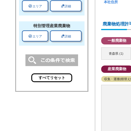
本社住所
explore
data_info_alert
エリア
詳細
廃棄物処理許
特別管理
産業廃棄物
explore
data_info_alert
エリア
詳細
一般廃棄物
青森県 (1)
産業廃棄物
収集・運搬(積替え