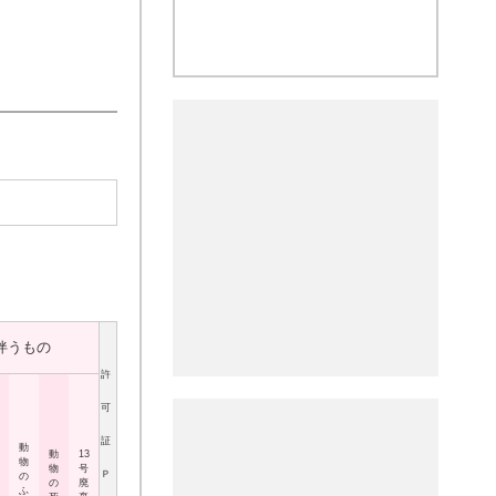
伴うもの
許
可
証
動
動
13
物
物
号
Ｐ
の
の
廃
ふ