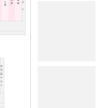
死
棄
ん
Ｄ
体
物
尿
Ｆ
許
可
証
Ｐ
Ｄ
Ｆ