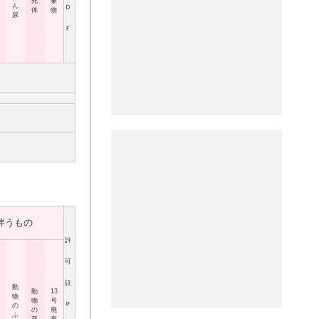
死
棄
ん
Ｄ
体
物
尿
Ｆ
伴うもの
許
可
証
動
動
13
物
物
号
Ｐ
の
の
廃
ふ