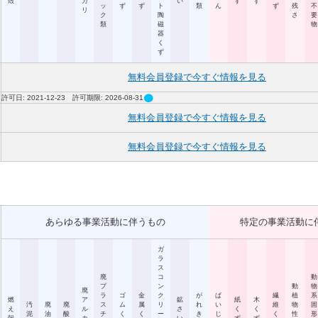
殻
カ
い
ず
ず
ッ
ず
ず
ト
類
ん
ず
残
不
リ
ク
陶
さ
要
類
磁
物
器
く
ず
無料会員登録で今すぐ情報を見る
circle
許可日: 2021-12-23 許可期限: 2026-08-31
無料会員登録で今すぐ情報を見る
無料会員登録で今すぐ情報を見る
あらゆる事業活動に伴うもの
特定の事業活動に
ガ
ラ
ス
廃
コ
動
プ
ン
動
物
廃
ラ
ゴ
金
ク
が
ば
繊
植
系
燃
ア
鉱
紙
木
汚
廃
廃
ス
ム
属
リ
れ
い
維
物
固
え
ル
さ
く
く
泥
油
酸
チ
く
く
ー
き
じ
く
性
形