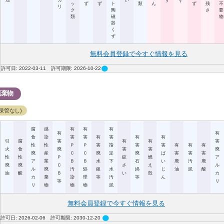
殻
カ
い
ず
ず
ッ
ず
ず
ト
類
ん
ず
残
不
リ
ク
陶
さ
要
類
磁
物
器
く
ず
無料会員登録で今すぐ情報を見る
circle
許可日: 2022-03-11 許可期限: 2026-10-22
廃棄物
保管なし)
腐
感
有
有
有
有
有
食
染
害
害
有
害
有
有
引
腐
害
有
有
害
性
性
Ｐ
Ｐ
害
指
害
害
有
有
有
火
食
廃
害
害
廃
廃
産
Ｃ
Ｃ
廃
定
廃
ば
害
害
害
性
性
Ｐ
鉱
燃
ア
ア
業
Ｂ
Ｂ
水
下
石
い
廃
汚
廃
廃
廃
Ｃ
さ
え
ル
ル
廃
汚
処
銀
水
綿
じ
油
泥
酸
油
酸
Ｂ
い
殻
カ
カ
棄
染
理
等
汚
等
ん
等
リ
リ
物
物
物
泥
無料会員登録で今すぐ情報を見る
circle
許可日: 2026-02-06 許可期限: 2030-12-20