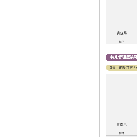
青森県
備考
特別管理産業
収集・運搬(積替え
青森県
備考