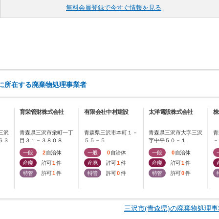
無料会員登録で今すぐ情報を見る
)に所在する廃棄物処理事業者
育栄管財株式会社
有限会社中村建設
太洋電設株式会社
株
三沢
青森県三沢市栄町一丁
青森県三沢市本町１－
青森県三沢市大字三沢
青
６３
目３１－３８０８
５５－５
字中平５０－１
－
一般
2
自治体
一般
0
自治体
一般
0
自治体
産廃
許可
1
件
産廃
許可
1
件
産廃
許可
1
件
特管
許可
1
件
特管
許可
0
件
特管
許可
0
件
三沢市(青森県)の廃棄物処理事