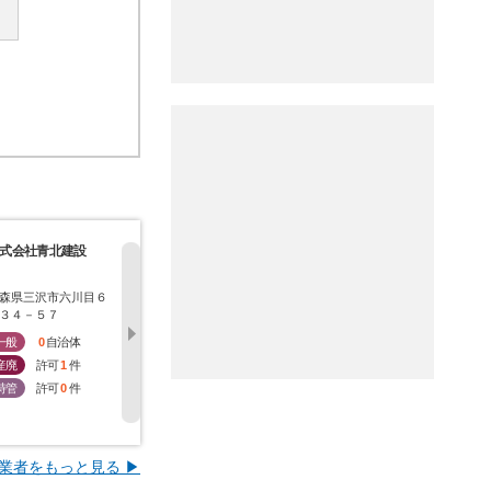
式会社青北建設
株式会社コウナン
株式会社ウメコウ
有限会社三
森県三沢市六川目６
青森県三沢市中央町３
青森県三沢市南町４－
青森県三沢
３４－５７
－１０－２４
３１－３４７２
３１－３７
一般
0
自治体
一般
0
自治体
一般
0
自治体
一般
0
産廃
許可
1
件
産廃
許可
1
件
産廃
許可
1
件
産廃
許
特管
許可
0
件
特管
許可
0
件
特管
許可
0
件
特管
許
業者をもっと見る ▶