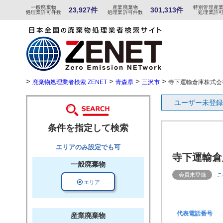
一般
廃棄物
産
業
廃
棄物
特
別
管
理産
23,927件
301,313件
処理業許可件数
処理業許可件数
処理業許
>
>
>
>
廃棄物処理業者検索 ZENET
青森県
三沢市
寺下運輸倉庫株式会
ユーザー未登録
条件を指定して検索
エリアのみ設定でも可
寺下運輸倉
一般廃棄物
会員未登録
こ
explore
エリア
代表電話番号
産業廃棄物