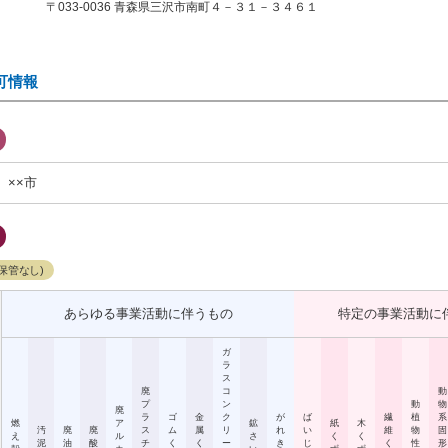
〒033-0036 青森県三沢市南町４－３１－３４６１
可情報
××市
保管なし)
あらゆる事業活動に伴うもの
特定の事業活動に
ガ
ラ
ス
廃
コ
動
プ
ン
動
物
廃
ラ
ゴ
金
ク
が
ば
繊
植
系
燃
ア
鉱
紙
木
汚
廃
廃
ス
ム
属
リ
れ
い
維
物
固
え
ル
さ
く
く
泥
油
酸
チ
く
く
ー
き
じ
く
性
形