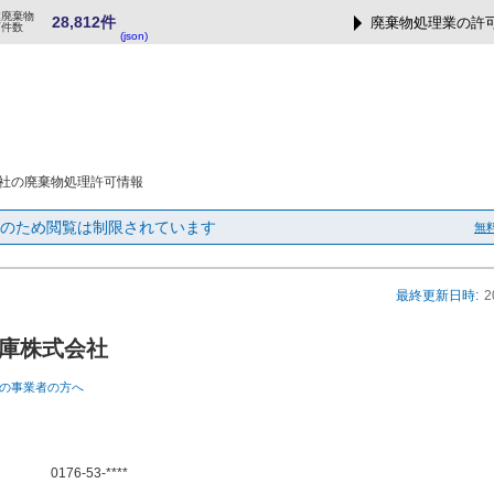
業廃棄物
28,812件
廃棄物処理業の許
可件数
(json)
社の廃棄物処理許可情報
のため閲覧は制限されています
無
最終更新日時:
2
庫株式会社
の事業者の方へ
0176-53-****