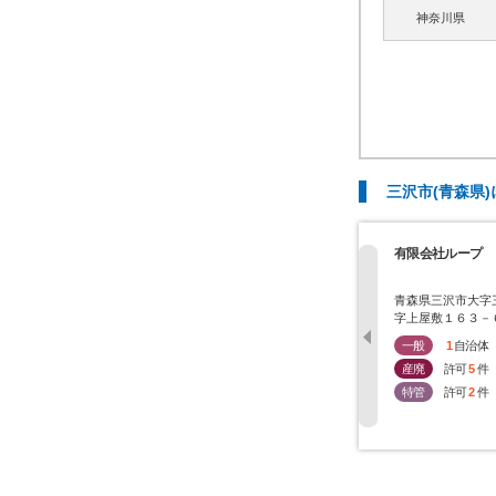
神奈川県
三沢市(青森県
有限会社ループ
青森県三沢市大字
字上屋敷１６３－
一般
1
自治体
産廃
許可
5
件
特管
許可
2
件