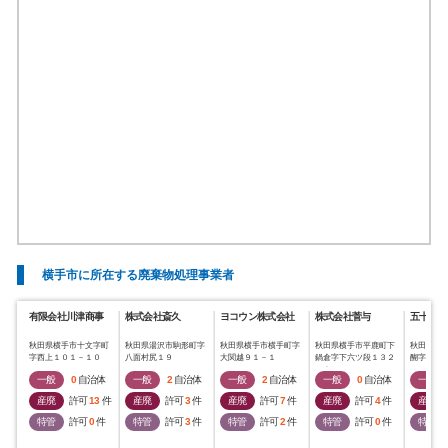
横手市に所在する廃棄物処理事業者
有限会社川津商事
株式会社斎久
ヨコウン株式会社
株式会社菅与
五十嵐建
秋田県横手市十文字町
秋田県湯沢市駒形町字
秋田県横手市横手町字
秋田県横手市平鹿町下
秋田県横
字西上１０１－１０
八面村尻１９
大関越９１－１
鍋倉字下六ツ段１３２
醐字下佐
－１
一般
0
自治体
一般
2
自治体
一般
2
自治体
一般
0
自治体
一般
産廃
許可
13
件
産廃
許可
3
件
産廃
許可
7
件
産廃
許可
4
件
産廃
特管
許可
0
件
特管
許可
3
件
特管
許可
2
件
特管
許可
0
件
特管