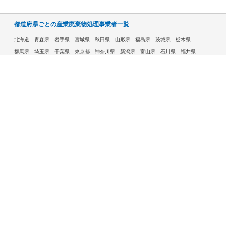
都道府県ごとの産業廃棄物処理事業者一覧
北海道
青森県
岩手県
宮城県
秋田県
山形県
福島県
茨城県
栃木県
群馬県
埼玉県
千葉県
東京都
神奈川県
新潟県
富山県
石川県
福井県
山梨県
長野県
岐阜県
静岡県
愛知県
三重県
滋賀県
京都府
大阪府
兵庫県
奈良県
和歌山県
鳥取県
島根県
岡山県
広島県
山口県
徳島県
香川県
愛媛県
高知県
福岡県
佐賀県
長崎県
熊本県
大分県
宮崎県
鹿児島県
沖縄県
許可自治体である市ごとの産業廃棄物処理事業者一覧
札幌市
旭川市
函館市
青森市
八戸市
盛岡市
仙台市
秋田市
山形市
郡山市
いわき市
福島市
宇都宮市
前橋市
高崎市
さいたま市
川越市
越谷市
川口市
千葉市
船橋市
柏市
八王子市
横浜市
川崎市
相模原市
横須賀市
新潟市
富山市
金沢市
福井市
甲府市
長野市
岐阜市
静岡市
浜松市
名古屋市
豊田市
豊橋市
岡崎市
大津市
京都市
大阪市
堺市
高槻市
東大阪市
豊中市
枚方市
八尾市
寝屋川市
神戸市
姫路市
西宮市
尼崎市
明石市
奈良市
和歌山市
鳥取市
松江市
岡山市
倉敷市
広島市
福山市
呉市
下関市
高松市
松山市
高知市
北九州市
福岡市
久留米市