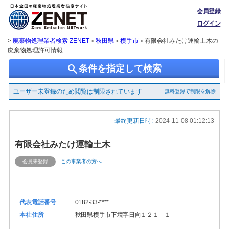
会員登録
ログイン
>
廃棄物処理業者検索 ZENET
秋田県
横手市
有限会社みたけ運輸土木の
>
>
>
廃棄物処理許可情報
search
条件を指定して検索
ユーザー未登録のため閲覧は制限されています
無料登録で制限を解除
最終更新日時:
2024-11-08 01:12:13
有限会社みたけ運輸土木
会員未登録
この事業者の方へ
代表電話番号
0182-33-****
本社住所
秋田県横手市下境字日向１２１－１