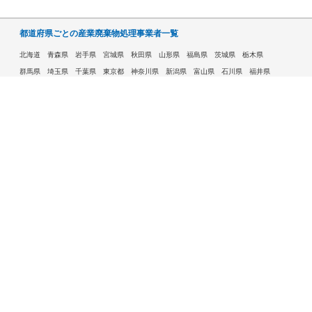
都道府県ごとの産業廃棄物処理事業者一覧
北海道
青森県
岩手県
宮城県
秋田県
山形県
福島県
茨城県
栃木県
群馬県
埼玉県
千葉県
東京都
神奈川県
新潟県
富山県
石川県
福井県
山梨県
長野県
岐阜県
静岡県
愛知県
三重県
滋賀県
京都府
大阪府
兵庫県
奈良県
和歌山県
鳥取県
島根県
岡山県
広島県
山口県
徳島県
香川県
愛媛県
高知県
福岡県
佐賀県
長崎県
熊本県
大分県
宮崎県
鹿児島県
沖縄県
許可自治体である市ごとの産業廃棄物処理事業者一覧
札幌市
旭川市
函館市
青森市
八戸市
盛岡市
仙台市
秋田市
山形市
郡山市
いわき市
福島市
宇都宮市
前橋市
高崎市
さいたま市
川越市
越谷市
川口市
千葉市
船橋市
柏市
八王子市
横浜市
川崎市
相模原市
横須賀市
新潟市
富山市
金沢市
福井市
甲府市
長野市
岐阜市
静岡市
浜松市
名古屋市
豊田市
豊橋市
岡崎市
大津市
京都市
大阪市
堺市
高槻市
東大阪市
豊中市
枚方市
八尾市
寝屋川市
神戸市
姫路市
西宮市
尼崎市
明石市
奈良市
和歌山市
鳥取市
松江市
岡山市
倉敷市
広島市
福山市
呉市
下関市
高松市
松山市
高知市
北九州市
福岡市
久留米市