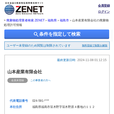
会員登録
ログイン
>
廃棄物処理業者検索 ZENET
福島県
福島市
山本産業有限会社の廃棄物
>
>
>
処理許可情報
search
条件を指定して検索
ユーザー未登録のため閲覧は制限されています
無料登録で制限を解除
最終更新日時:
2024-11-08 01:12:15
山本産業有限会社
会員未登録
この事業者の方へ
代表電話番号
024-591-****
本社住所
福島県福島市笹木野字笹木野原４番地の１１２