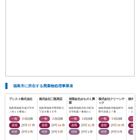
福島市に所在する廃棄物処理事業者
アシスト株式会社
株式会社二瓶商店
有限会社みちのく興
株式会社クリーンテ
株式会社
業
ック
福島県福島市成川字仲
福島県福島市野田町六
福島県福島市松川町浅
福島県福島市飯坂町中
福島県福
ノ内１０番地１
丁目８番３６号
川字蛇森７番地の１
野字赤落２７番
－２０
一般
0
自治体
一般
3
自治体
一般
4
自治体
一般
0
自治体
一般
産廃
許可
17
件
産廃
許可
14
件
産廃
許可
11
件
産廃
許可
10
件
産廃
特管
許可
0
件
特管
許可
5
件
特管
許可
1
件
特管
許可
0
件
特管