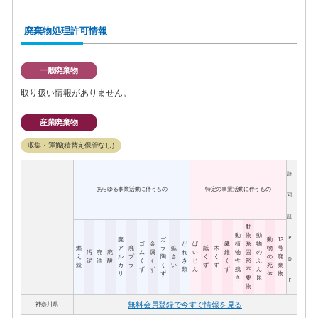
廃棄物処理許可情報
一般廃棄物
取り扱い情報がありません。
産業廃棄物
収集・運搬(積替え保管なし)
許
あらゆる事業活動に伴うもの
特定の事業活動に伴うもの
可
証
動
動
物
動
Ｐ
廃
ガ
動
13
ゴ
金
が
ば
繊
植
系
物
燃
ア
廃
ラ
鉱
紙
木
物
号
汚
廃
廃
ム
属
れ
い
維
物
固
の
え
ル
プ
陶
さ
く
く
の
廃
Ｄ
泥
油
酸
く
く
き
じ
く
性
形
ふ
殻
カ
ラ
く
い
ず
ず
死
棄
ず
ず
類
ん
ず
残
不
ん
リ
ず
体
物
さ
要
尿
Ｆ
物
無料会員登録で今すぐ情報を見る
神奈川県