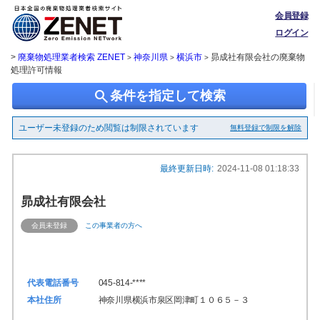
会員登録
ログイン
>
廃棄物処理業者検索 ZENET
神奈川県
横浜市
昴成社有限会社の廃棄物
>
>
>
処理許可情報
search
条件を指定して検索
ユーザー未登録のため閲覧は制限されています
無料登録で制限を解除
最終更新日時:
2024-11-08 01:18:33
昴成社有限会社
会員未登録
この事業者の方へ
代表電話番号
045-814-****
本社住所
神奈川県横浜市泉区岡津町１０６５－３