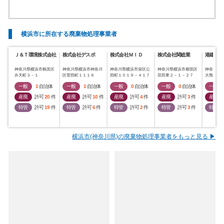
横浜市に所在する廃棄物処理事業者
Ｊ＆Ｔ環境株式会社
株式会社デスポ
株式会社ＭＩＤ
株式会社関総業
港建物産
神奈川県横浜市鶴見区
神奈川県横浜市神奈川
神奈川県横浜市栄区公
神奈川県横浜市都筑区
神奈川県
弁天町３－１
区菅田町１１１６
田町１０１９－４１７
荏田東２－１－２７
大熊町３
一般
1
自治体
一般
1
自治体
一般
0
自治体
一般
0
自治体
一般
産廃
許可
20
件
産廃
許可
10
件
産廃
許可
4
件
産廃
許可
3
件
産廃
特管
許可
19
件
特管
許可
6
件
特管
許可
2
件
特管
許可
3
件
特管
横浜市(神奈川県)の廃棄物処理事業者をもっと見る ▶