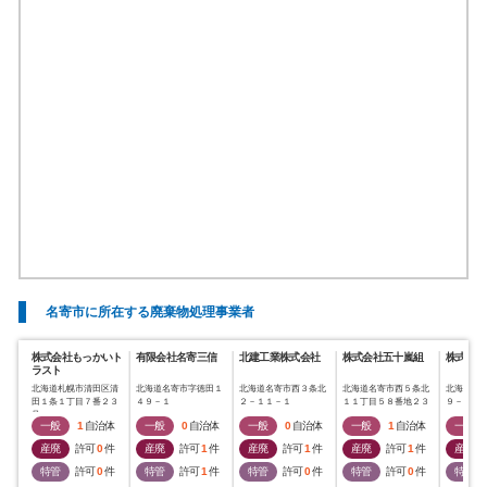
名寄市に所在する廃棄物処理事業者
株式会社もっかいト
有限会社名寄三信
北建工業株式会社
株式会社五十嵐組
株式会社
ラスト
北海道札幌市清田区清
北海道名寄市字徳田１
北海道名寄市西３条北
北海道名寄市西５条北
北海道名
田１条１丁目７番２３
４９－１
２－１１－１
１１丁目５８番地２３
９－４８
号
一般
1
自治体
一般
0
自治体
一般
0
自治体
一般
1
自治体
一般
産廃
許可
0
件
産廃
許可
1
件
産廃
許可
1
件
産廃
許可
1
件
産廃
特管
許可
0
件
特管
許可
1
件
特管
許可
0
件
特管
許可
0
件
特管