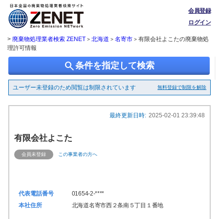
会員登録
ログイン
>
廃棄物処理業者検索 ZENET
北海道
名寄市
有限会社よこたの廃棄物処
>
>
>
理許可情報
search
条件を指定して検索
ユーザー未登録のため閲覧は制限されています
無料登録で制限を解除
最終更新日時:
2025-02-01 23:39:48
有限会社よこた
会員未登録
この事業者の方へ
代表電話番号
01654-2-****
本社住所
北海道名寄市西２条南５丁目１番地