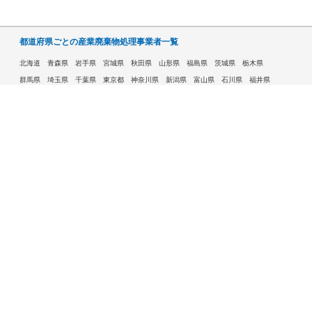
都道府県ごとの産業廃棄物処理事業者一覧
北海道
青森県
岩手県
宮城県
秋田県
山形県
福島県
茨城県
栃木県
群馬県
埼玉県
千葉県
東京都
神奈川県
新潟県
富山県
石川県
福井県
山梨県
長野県
岐阜県
静岡県
愛知県
三重県
滋賀県
京都府
大阪府
兵庫県
奈良県
和歌山県
鳥取県
島根県
岡山県
広島県
山口県
徳島県
香川県
愛媛県
高知県
福岡県
佐賀県
長崎県
熊本県
大分県
宮崎県
鹿児島県
沖縄県
許可自治体である市ごとの産業廃棄物処理事業者一覧
札幌市
旭川市
函館市
青森市
八戸市
盛岡市
仙台市
秋田市
山形市
郡山市
いわき市
福島市
宇都宮市
前橋市
高崎市
さいたま市
川越市
越谷市
川口市
千葉市
船橋市
柏市
八王子市
横浜市
川崎市
相模原市
横須賀市
新潟市
富山市
金沢市
福井市
甲府市
長野市
岐阜市
静岡市
浜松市
名古屋市
豊田市
豊橋市
岡崎市
大津市
京都市
大阪市
堺市
高槻市
東大阪市
豊中市
枚方市
八尾市
寝屋川市
神戸市
姫路市
西宮市
尼崎市
明石市
奈良市
和歌山市
鳥取市
松江市
岡山市
倉敷市
広島市
福山市
呉市
下関市
高松市
松山市
高知市
北九州市
福岡市
久留米市