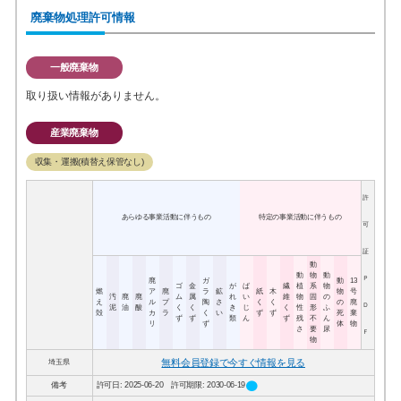
廃棄物処理許可情報
一般廃棄物
取り扱い情報がありません。
産業廃棄物
収集・運搬(積替え保管なし)
許
あらゆる事業活動に伴うもの
特定の事業活動に伴うもの
可
証
動
動
物
動
Ｐ
廃
ガ
動
13
ゴ
金
が
ば
繊
植
系
物
燃
ア
廃
ラ
鉱
紙
木
物
号
汚
廃
廃
ム
属
れ
い
維
物
固
の
え
ル
プ
陶
さ
く
く
の
廃
Ｄ
泥
油
酸
く
く
き
じ
く
性
形
ふ
殻
カ
ラ
く
い
ず
ず
死
棄
ず
ず
類
ん
ず
残
不
ん
リ
ず
体
物
さ
要
尿
Ｆ
物
無料会員登録で今すぐ情報を見る
埼玉県
circle
備考
許可日: 2025-06-20 許可期限: 2030-06-19