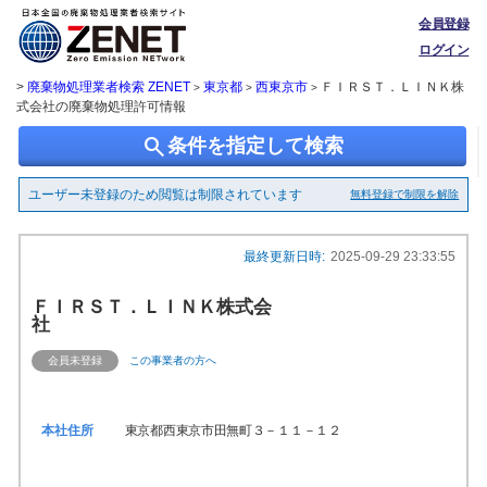
会員登録
ログイン
>
廃棄物処理業者検索 ZENET
東京都
西東京市
ＦＩＲＳＴ．ＬＩＮＫ株
>
>
>
式会社の廃棄物処理許可情報
search
条件を指定して検索
ユーザー未登録のため閲覧は制限されています
無料登録で制限を解除
最終更新日時:
2025-09-29 23:33:55
ＦＩＲＳＴ．ＬＩＮＫ株式会
社
会員未登録
この事業者の方へ
本社住所
東京都西東京市田無町３－１１－１２