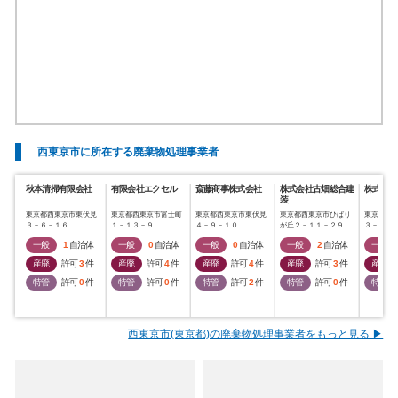
西東京市に所在する廃棄物処理事業者
秋本清掃有限会社
有限会社エクセル
斎藤商事株式会社
株式会社古畑総合建
株式会社
装
東京都西東京市東伏見
東京都西東京市富士町
東京都西東京市東伏見
東京都西東京市ひばり
東京都西
３－６－１６
１－１３－９
４－９－１０
が丘２－１１－２９
３－５－
一般
1
自治体
一般
0
自治体
一般
0
自治体
一般
2
自治体
一般
産廃
許可
3
件
産廃
許可
4
件
産廃
許可
4
件
産廃
許可
3
件
産廃
特管
許可
0
件
特管
許可
0
件
特管
許可
2
件
特管
許可
0
件
特管
西東京市(東京都)の廃棄物処理事業者をもっと見る ▶