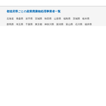
都道府県ごとの産業廃棄物処理事業者一覧
北海道
青森県
岩手県
宮城県
秋田県
山形県
福島県
茨城県
栃木県
群馬県
埼玉県
千葉県
東京都
神奈川県
新潟県
富山県
石川県
福井県
山梨県
長野県
岐阜県
静岡県
愛知県
三重県
滋賀県
京都府
大阪府
兵庫県
奈良県
和歌山県
鳥取県
島根県
岡山県
広島県
山口県
徳島県
香川県
愛媛県
高知県
福岡県
佐賀県
長崎県
熊本県
大分県
宮崎県
鹿児島県
沖縄県
許可自治体である市ごとの産業廃棄物処理事業者一覧
札幌市
旭川市
函館市
青森市
八戸市
盛岡市
仙台市
秋田市
山形市
郡山市
いわき市
福島市
宇都宮市
前橋市
高崎市
さいたま市
川越市
越谷市
川口市
千葉市
船橋市
柏市
八王子市
横浜市
川崎市
相模原市
横須賀市
新潟市
富山市
金沢市
福井市
甲府市
長野市
岐阜市
静岡市
浜松市
名古屋市
豊田市
豊橋市
岡崎市
大津市
京都市
大阪市
堺市
高槻市
東大阪市
豊中市
枚方市
八尾市
寝屋川市
神戸市
姫路市
西宮市
尼崎市
明石市
奈良市
和歌山市
鳥取市
松江市
岡山市
倉敷市
広島市
福山市
呉市
下関市
高松市
松山市
高知市
北九州市
福岡市
久留米市