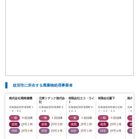
紋別市に所在する廃棄物処理事業者
株式会社尾崎建機
北東リテック株式会
有限会社エコ・ライ
有限会社薮下
株式会社
社
ト
北海道紋別市渚滑町１
北海道紋別市渚滑町９
北海道紋別市渚滑町６‐
北海道紋別市南が丘町
北海道紋
－６－９２
－１８
１０‐１
７－４３－２３
－３１
一般
0
自治体
一般
1
自治体
一般
1
自治体
一般
0
自治体
一般
産廃
許可
1
件
産廃
許可
3
件
産廃
許可
1
件
産廃
許可
1
件
産廃
特管
許可
0
件
特管
許可
2
件
特管
許可
1
件
特管
許可
0
件
特管