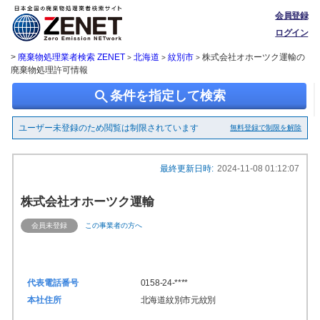
会員登録
ログイン
>
廃棄物処理業者検索 ZENET
北海道
紋別市
株式会社オホーツク運輸の
>
>
>
廃棄物処理許可情報
search
条件を指定して検索
ユーザー未登録のため閲覧は制限されています
無料登録で制限を解除
最終更新日時:
2024-11-08 01:12:07
株式会社オホーツク運輸
会員未登録
この事業者の方へ
代表電話番号
0158-24-****
本社住所
北海道紋別市元紋別