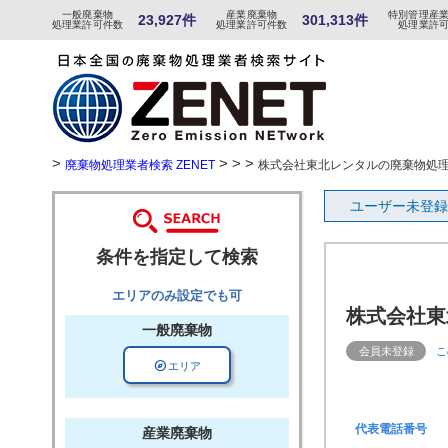
一般
廃棄物
産
業
廃
棄物
特
別
管
理産
23,927件
301,313件
処理業許可件数
処理業許可件数
処理業許
>
> > >
廃棄物処理業者検索 ZENET
株式会社東北レンタルの廃棄物処
ユーザー未登録
条件を指定して検索
エリアのみ設定でも可
株式会社東
一般廃棄物
会員未登録
こ
explore
エリア
代表電話番号
産業廃棄物