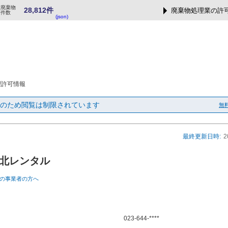
業廃棄物
28,812件
廃棄物処理業の許
可件数
(json)
理許可情報
のため閲覧は制限されています
無
最終更新日時:
2
北レンタル
の事業者の方へ
023-644-****