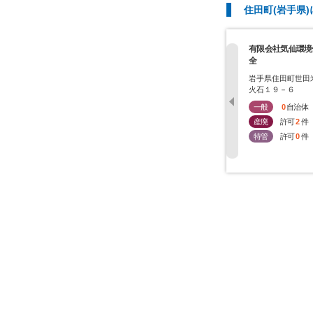
住田町(岩手県
有限会社気仙環境
全
岩手県住田町世田
火石１９－６
一般
0
自治体
産廃
許可
2
件
特管
許可
0
件