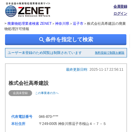
会員登録
ログイン
>
廃棄物処理業者検索 ZENET
神奈川県
逗子市
株式会社高希建設の廃棄
>
>
>
物処理許可情報
search
条件を指定して検索
ユーザー未登録のため閲覧は制限されています
無料登録で制限を解除
最終更新日時:
2025-11-17 22:56:11
株式会社高希建設
会員未登録
この事業者の方へ
代表電話番号
046-870-****
本社住所
〒249-0005 神奈川県逗子市桜山４－７－５