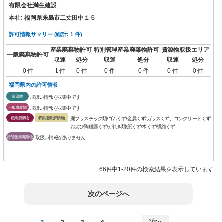
有限会社満生建設
本社: 福岡県糸島市二丈田中１５
許可情報サマリー (総計: 1 件)
産業廃棄物許可
特別管理産業廃棄物許可
資源物取扱エリア
一般廃棄物許可
収運
処分
収運
処分
収運
処分
0 件
1 件
0 件
0 件
0 件
0 件
0 件
福岡県内の許可情報
資源物
取扱い情報を収集中です
一般廃棄物
取扱い情報を収集中です
産業廃棄物
収集運搬(保積無)
廃プラスチック類/ゴムくず/金属くず/ガラスくず、コンクリートくず
および陶磁器くず/がれき類/紙くず/木くず/繊維くず
特管産業廃棄物
取扱い情報がありません
66件中1-20件の検索結果を表示しています
次のページへ
次»
1
2
3
4