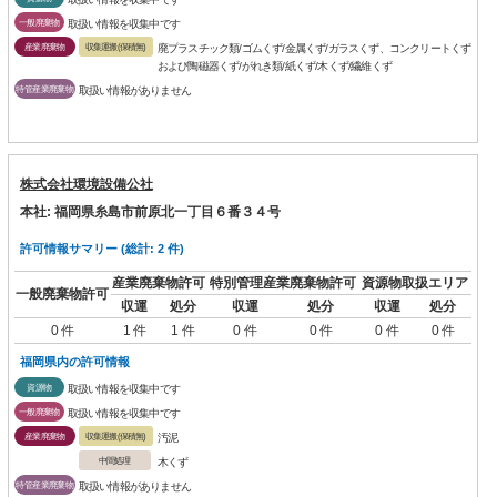
一般廃棄物
取扱い情報を収集中です
産業廃棄物
収集運搬(保積無)
廃プラスチック類/ゴムくず/金属くず/ガラスくず、コンクリートくず
および陶磁器くず/がれき類/紙くず/木くず/繊維くず
特管産業廃棄物
取扱い情報がありません
株式会社環境設備公社
本社: 福岡県糸島市前原北一丁目６番３４号
許可情報サマリー (総計: 2 件)
産業廃棄物許可
特別管理産業廃棄物許可
資源物取扱エリア
一般廃棄物許可
収運
処分
収運
処分
収運
処分
0 件
1 件
1 件
0 件
0 件
0 件
0 件
福岡県内の許可情報
資源物
取扱い情報を収集中です
一般廃棄物
取扱い情報を収集中です
産業廃棄物
収集運搬(保積無)
汚泥
中間処理
木くず
特管産業廃棄物
取扱い情報がありません