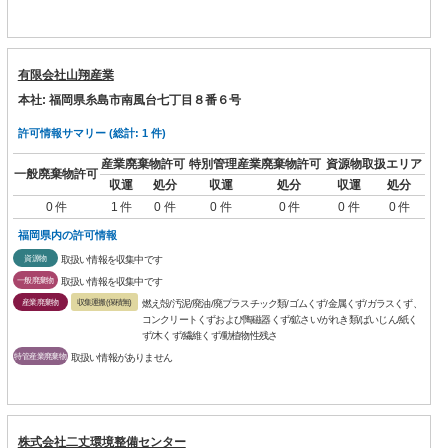
有限会社山翔産業
本社: 福岡県糸島市南風台七丁目８番６号
許可情報サマリー (総計: 1 件)
産業廃棄物許可
特別管理産業廃棄物許可
資源物取扱エリア
一般廃棄物許可
収運
処分
収運
処分
収運
処分
0 件
1 件
0 件
0 件
0 件
0 件
0 件
福岡県内の許可情報
資源物
取扱い情報を収集中です
一般廃棄物
取扱い情報を収集中です
産業廃棄物
収集運搬(保積無)
燃え殻/汚泥/廃油/廃プラスチック類/ゴムくず/金属くず/ガラスくず、
コンクリートくずおよび陶磁器くず/鉱さい/がれき類/ばいじん/紙く
ず/木くず/繊維くず/動植物性残さ
特管産業廃棄物
取扱い情報がありません
株式会社二丈環境整備センター