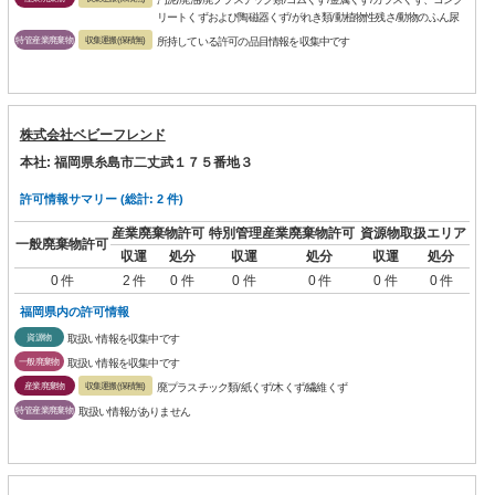
リートくずおよび陶磁器くず/がれき類/動植物性残さ/動物のふん尿
特管産業廃棄物
収集運搬(保積無)
所持している許可の品目情報を収集中です
株式会社ベビーフレンド
本社: 福岡県糸島市二丈武１７５番地３
許可情報サマリー (総計: 2 件)
産業廃棄物許可
特別管理産業廃棄物許可
資源物取扱エリア
一般廃棄物許可
収運
処分
収運
処分
収運
処分
0 件
2 件
0 件
0 件
0 件
0 件
0 件
福岡県内の許可情報
資源物
取扱い情報を収集中です
一般廃棄物
取扱い情報を収集中です
産業廃棄物
収集運搬(保積無)
廃プラスチック類/紙くず/木くず/繊維くず
特管産業廃棄物
取扱い情報がありません