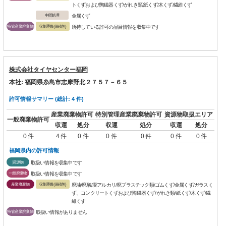
トくずおよび陶磁器くず/がれき類/紙くず/木くず/繊維くず
中間処理
金属くず
特管産業廃棄物
収集運搬(保積無)
所持している許可の品目情報を収集中です
株式会社タイヤセンター福岡
本社: 福岡県糸島市志摩野北２７５７－６５
許可情報サマリー (総計: 4 件)
産業廃棄物許可
特別管理産業廃棄物許可
資源物取扱エリア
一般廃棄物許可
収運
処分
収運
処分
収運
処分
0 件
4 件
0 件
0 件
0 件
0 件
0 件
福岡県内の許可情報
資源物
取扱い情報を収集中です
一般廃棄物
取扱い情報を収集中です
産業廃棄物
収集運搬(保積無)
廃油/廃酸/廃アルカリ/廃プラスチック類/ゴムくず/金属くず/ガラスく
ず、コンクリートくずおよび陶磁器くず/がれき類/紙くず/木くず/繊
維くず
特管産業廃棄物
取扱い情報がありません