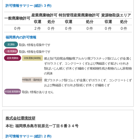
許可情報サマリー (総計: 3 件)
産業廃棄物許可
特別管理産業廃棄物許可
資源物取扱エリア
一般廃棄物許可
収運
処分
収運
処分
収運
処分
0 件
2 件
0 件
0 件
0 件
0 件
0 件
福岡県内の許可情報
資源物
取扱い情報を収集中です
一般廃棄物
取扱い情報を収集中です
産業廃棄物
収集運搬(保積無)
燃え殻/汚泥/廃油/廃酸/廃アルカリ/廃プラスチック類/ゴムくず/金属く
ず/ガラスくず、コンクリートくずおよび陶磁器くず/鉱さい/がれき
類/ばいじん/紙くず/木くず/繊維くず/動植物性残さ/動物のふん尿/動物
の死体
中間処理・最終処分
廃プラスチック類/ゴムくず/金属くず/ガラスくず、コンクリートくず
および陶磁器くず/がれき類/紙くず/木くず/繊維くず
特管産業廃棄物
取扱い情報がありません
株式会社環境技研
本社: 福岡県糸島市前原北一丁目６番３４号
許可情報サマリー (総計: 2 件)