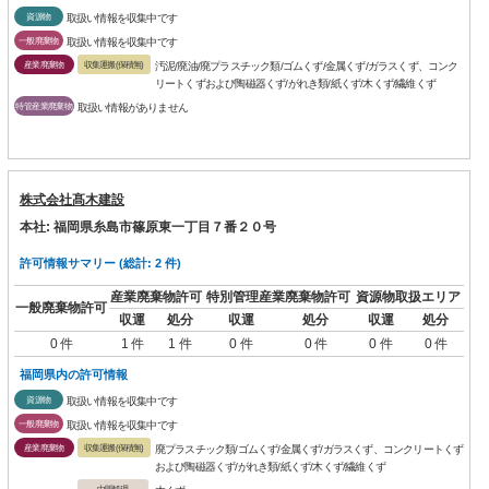
資源物
取扱い情報を収集中です
一般廃棄物
取扱い情報を収集中です
産業廃棄物
収集運搬(保積無)
汚泥/廃油/廃プラスチック類/ゴムくず/金属くず/ガラスくず、コンク
リートくずおよび陶磁器くず/がれき類/紙くず/木くず/繊維くず
特管産業廃棄物
取扱い情報がありません
株式会社髙木建設
本社: 福岡県糸島市篠原東一丁目７番２０号
許可情報サマリー (総計: 2 件)
産業廃棄物許可
特別管理産業廃棄物許可
資源物取扱エリア
一般廃棄物許可
収運
処分
収運
処分
収運
処分
0 件
1 件
1 件
0 件
0 件
0 件
0 件
福岡県内の許可情報
資源物
取扱い情報を収集中です
一般廃棄物
取扱い情報を収集中です
産業廃棄物
収集運搬(保積無)
廃プラスチック類/ゴムくず/金属くず/ガラスくず、コンクリートくず
および陶磁器くず/がれき類/紙くず/木くず/繊維くず
中間処理