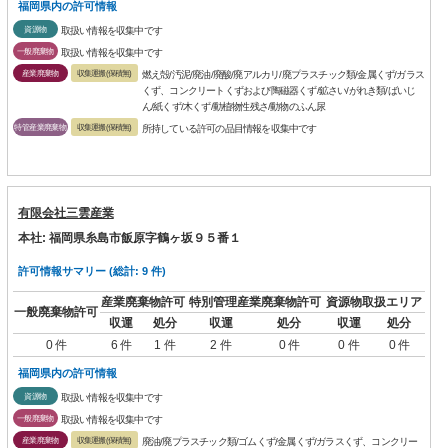
福岡県内の許可情報
資源物
取扱い情報を収集中です
一般廃棄物
取扱い情報を収集中です
産業廃棄物
収集運搬(保積無)
燃え殻/汚泥/廃油/廃酸/廃アルカリ/廃プラスチック類/金属くず/ガラス
くず、コンクリートくずおよび陶磁器くず/鉱さい/がれき類/ばいじ
ん/紙くず/木くず/動植物性残さ/動物のふん尿
特管産業廃棄物
収集運搬(保積無)
所持している許可の品目情報を収集中です
有限会社三雲産業
本社: 福岡県糸島市飯原字鶴ヶ坂９５番１
許可情報サマリー (総計: 9 件)
産業廃棄物許可
特別管理産業廃棄物許可
資源物取扱エリア
一般廃棄物許可
収運
処分
収運
処分
収運
処分
0 件
6 件
1 件
2 件
0 件
0 件
0 件
福岡県内の許可情報
資源物
取扱い情報を収集中です
一般廃棄物
取扱い情報を収集中です
産業廃棄物
収集運搬(保積無)
廃油/廃プラスチック類/ゴムくず/金属くず/ガラスくず、コンクリー