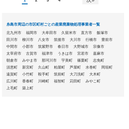
糸島市周辺の市区町村ごとの産業廃棄物処理事業者一覧
北九州市
福岡市
大牟田市
久留米市
直方市
飯塚市
田川市
柳川市
八女市
筑後市
大川市
行橋市
豊前市
中間市
小郡市
筑紫野市
春日市
大野城市
宗像市
太宰府市
古賀市
福津市
うきは市
宮若市
嘉麻市
朝倉市
みやま市
那珂川市
宇美町
篠栗町
志免町
須恵町
新宮町
久山町
粕屋町
芦屋町
水巻町
岡垣町
遠賀町
小竹町
鞍手町
筑前町
大刀洗町
大木町
広川町
香春町
川崎町
福智町
苅田町
みやこ町
上毛町
築上町