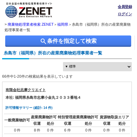
会員登録
ログイン
>
廃棄物処理業者検索 ZENET
福岡県
糸島市（福岡県）所在の産業廃棄物
>
>
処理事業者一覧
search
条件を指定して検索
糸島市（福岡県）所在の産業廃棄物処理事業者一覧
66件中1-20件の検索結果を表示しています
有限会社志摩クリエイト
本社: 福岡県糸島市志摩小金丸２０３３番地４
許可情報サマリー (総計: 14 件)
産業廃棄物許可
特別管理産業廃棄物許可
資源物取扱エリア
一般廃棄物許可
収運
処分
収運
処分
収運
処分
0 件
8 件
0 件
6 件
0 件
0 件
0 件