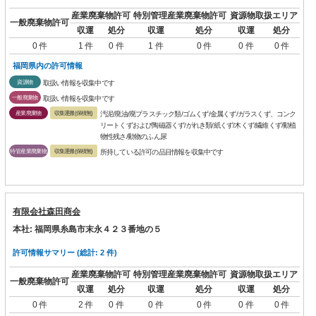
産業廃棄物許可
特別管理産業廃棄物許可
資源物取扱エリア
一般廃棄物許可
収運
処分
収運
処分
収運
処分
0 件
1 件
0 件
1 件
0 件
0 件
0 件
福岡県内の許可情報
資源物
取扱い情報を収集中です
一般廃棄物
取扱い情報を収集中です
産業廃棄物
収集運搬(保積無)
汚泥/廃油/廃プラスチック類/ゴムくず/金属くず/ガラスくず、コンク
リートくずおよび陶磁器くず/がれき類/紙くず/木くず/繊維くず/動植
物性残さ/動物のふん尿
特管産業廃棄物
収集運搬(保積無)
所持している許可の品目情報を収集中です
有限会社森田商会
本社: 福岡県糸島市末永４２３番地の５
許可情報サマリー (総計: 2 件)
産業廃棄物許可
特別管理産業廃棄物許可
資源物取扱エリア
一般廃棄物許可
収運
処分
収運
処分
収運
処分
0 件
2 件
0 件
0 件
0 件
0 件
0 件