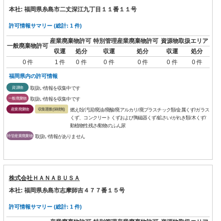
本社: 福岡県糸島市二丈深江九丁目１１番１１号
許可情報サマリー (総計: 1 件)
産業廃棄物許可
特別管理産業廃棄物許可
資源物取扱エリア
一般廃棄物許可
収運
処分
収運
処分
収運
処分
0 件
1 件
0 件
0 件
0 件
0 件
0 件
福岡県内の許可情報
資源物
取扱い情報を収集中です
一般廃棄物
取扱い情報を収集中です
産業廃棄物
収集運搬(保積無)
燃え殻/汚泥/廃油/廃酸/廃アルカリ/廃プラスチック類/金属くず/ガラス
くず、コンクリートくずおよび陶磁器くず/鉱さい/がれき類/木くず/
動植物性残さ/動物のふん尿
特管産業廃棄物
取扱い情報がありません
株式会社ＨＡＮＡＢＵＳＡ
本社: 福岡県糸島市志摩師吉４７７番１５号
許可情報サマリー (総計: 1 件)