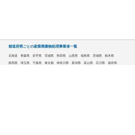
都道府県ごとの産業廃棄物処理事業者一覧
北海道
青森県
岩手県
宮城県
秋田県
山形県
福島県
茨城県
栃木県
群馬県
埼玉県
千葉県
東京都
神奈川県
新潟県
富山県
石川県
福井県
山梨県
長野県
岐阜県
静岡県
愛知県
三重県
滋賀県
京都府
大阪府
兵庫県
奈良県
和歌山県
鳥取県
島根県
岡山県
広島県
山口県
徳島県
香川県
愛媛県
高知県
福岡県
佐賀県
長崎県
熊本県
大分県
宮崎県
鹿児島県
沖縄県
許可自治体である市ごとの産業廃棄物処理事業者一覧
札幌市
旭川市
函館市
青森市
八戸市
盛岡市
仙台市
秋田市
山形市
郡山市
いわき市
福島市
宇都宮市
前橋市
高崎市
さいたま市
川越市
越谷市
川口市
千葉市
船橋市
柏市
八王子市
横浜市
川崎市
相模原市
横須賀市
新潟市
富山市
金沢市
福井市
甲府市
長野市
岐阜市
静岡市