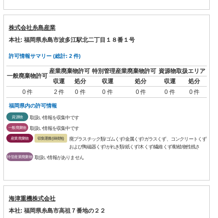
株式会社糸島産業
本社: 福岡県糸島市波多江駅北二丁目１８番１号
許可情報サマリー (総計: 2 件)
産業廃棄物許可
特別管理産業廃棄物許可
資源物取扱エリア
一般廃棄物許可
収運
処分
収運
処分
収運
処分
0 件
2 件
0 件
0 件
0 件
0 件
0 件
福岡県内の許可情報
資源物
取扱い情報を収集中です
一般廃棄物
取扱い情報を収集中です
産業廃棄物
収集運搬(保積無)
廃プラスチック類/ゴムくず/金属くず/ガラスくず、コンクリートくず
および陶磁器くず/がれき類/紙くず/木くず/繊維くず/動植物性残さ
特管産業廃棄物
取扱い情報がありません
海津重機株式会社
本社: 福岡県糸島市高祖７番地の２２