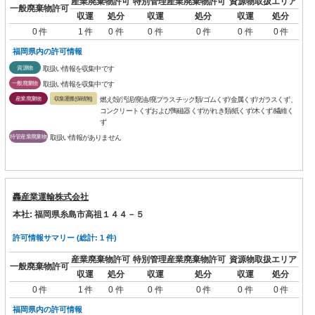
産業廃棄物許可
特別管理産業廃棄物許可
資源物取扱エリア
一般廃棄物許可
収運
処分
収運
処分
収運
処分
0 件
1 件
0 件
0 件
0 件
0 件
0 件
福岡県内の許可情報
資源物
取扱い情報を収集中です
一般廃棄物
取扱い情報を収集中です
産業廃棄物
収集運搬(保積無)
燃え殻/汚泥/廃油/廃プラスチック類/ゴムくず/金属くず/ガラスくず、
コンクリートくずおよび陶磁器くず/がれき類/紙くず/木くず/繊維く
ず
特管産業廃棄物
取扱い情報がありません
轟産業運輸株式会社
本社: 福岡県糸島市高祖１４４－５
許可情報サマリー (総計: 1 件)
産業廃棄物許可
特別管理産業廃棄物許可
資源物取扱エリア
一般廃棄物許可
収運
処分
収運
処分
収運
処分
0 件
1 件
0 件
0 件
0 件
0 件
0 件
福岡県内の許可情報