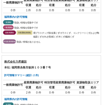
産業廃棄物許可
特別管理産業廃棄物許可
資源物取扱エリア
一般廃棄物許可
収運
処分
収運
処分
収運
処分
0 件
1 件
0 件
0 件
0 件
0 件
0 件
福岡県内の許可情報
資源物
取扱い情報を収集中です
一般廃棄物
取扱い情報を収集中です
産業廃棄物
収集運搬(保積無)
廃プラスチック類/金属くず/ガラスくず、コンクリートくずおよび陶
磁器くず/がれき類/紙くず/木くず/繊維くず
特管産業廃棄物
取扱い情報がありません
株式会社力昇建設
本社: 福岡県糸島市板持１０３番７号
許可情報サマリー (総計: 2 件)
産業廃棄物許可
特別管理産業廃棄物許可
資源物取扱エリア
一般廃棄物許可
収運
処分
収運
処分
収運
処分
0 件
2 件
0 件
0 件
0 件
0 件
0 件
福岡県内の許可情報
資源物
取扱い情報を収集中です