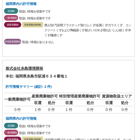
福岡県内の許可情報
資源物
取扱い情報を収集中です
一般廃棄物
取扱い情報を収集中です
産業廃棄物
収集運搬(保積無)
燃え殻/汚泥/廃プラスチック類/ゴムくず/金属くず/ガラスくず、コン
クリートくずおよび陶磁器くず/鉱さい/がれき類/ばいじん/紙くず/木
くず/繊維くず
特管産業廃棄物
取扱い情報がありません
株式会社糸島環境開発
本社: 福岡県糸島市荻浦６３４番地１
許可情報サマリー (総計: 2 件)
産業廃棄物許可
特別管理産業廃棄物許可
資源物取扱エリア
一般廃棄物許可
収運
処分
収運
処分
収運
処分
0 件
1 件
0 件
1 件
0 件
0 件
0 件
福岡県内の許可情報
資源物
取扱い情報を収集中です
一般廃棄物
取扱い情報を収集中です
産業廃棄物
収集運搬(保積無)
汚泥/廃油/廃プラスチック類/ゴムくず/金属くず/ガラスくず、コンク