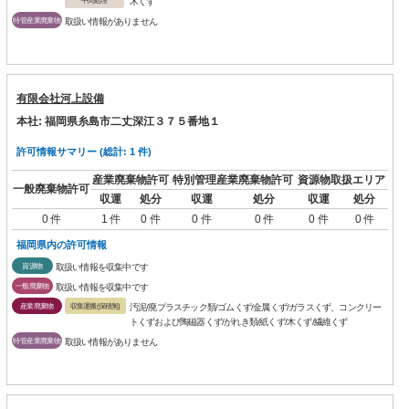
木くず
特管産業廃棄物
取扱い情報がありません
有限会社河上設備
本社: 福岡県糸島市二丈深江３７５番地１
許可情報サマリー (総計: 1 件)
産業廃棄物許可
特別管理産業廃棄物許可
資源物取扱エリア
一般廃棄物許可
収運
処分
収運
処分
収運
処分
0 件
1 件
0 件
0 件
0 件
0 件
0 件
福岡県内の許可情報
資源物
取扱い情報を収集中です
一般廃棄物
取扱い情報を収集中です
産業廃棄物
収集運搬(保積無)
汚泥/廃プラスチック類/ゴムくず/金属くず/ガラスくず、コンクリー
トくずおよび陶磁器くず/がれき類/紙くず/木くず/繊維くず
特管産業廃棄物
取扱い情報がありません