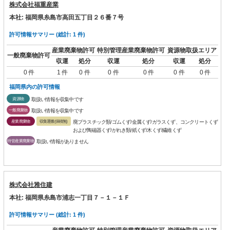
株式会社福重産業
本社: 福岡県糸島市高田五丁目２６番７号
許可情報サマリー (総計: 1 件)
産業廃棄物許可
特別管理産業廃棄物許可
資源物取扱エリア
一般廃棄物許可
収運
処分
収運
処分
収運
処分
0 件
1 件
0 件
0 件
0 件
0 件
0 件
福岡県内の許可情報
資源物
取扱い情報を収集中です
一般廃棄物
取扱い情報を収集中です
産業廃棄物
収集運搬(保積無)
廃プラスチック類/ゴムくず/金属くず/ガラスくず、コンクリートくず
および陶磁器くず/がれき類/紙くず/木くず/繊維くず
特管産業廃棄物
取扱い情報がありません
株式会社雅住建
本社: 福岡県糸島市浦志一丁目７－１－１Ｆ
許可情報サマリー (総計: 1 件)