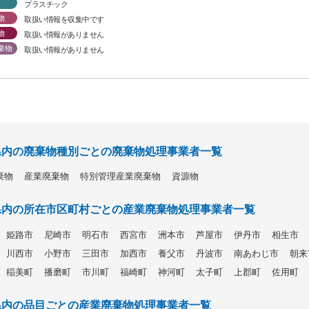
プラスチック
物
取扱い情報を収集中です
物
取扱い情報がありません
棄物
取扱い情報がありません
県内の廃棄物種別ごとの廃棄物処理事業者一覧
棄物
産業廃棄物
特別管理産業廃棄物
資源物
県内の所在市区町村ごとの産業廃棄物処理事業者一覧
姫路市
尼崎市
明石市
西宮市
洲本市
芦屋市
伊丹市
相生市
川西市
小野市
三田市
加西市
養父市
丹波市
南あわじ市
朝来
稲美町
播磨町
市川町
福崎町
神河町
太子町
上郡町
佐用町
県内の品目ごとの産業廃棄物処理事業者一覧