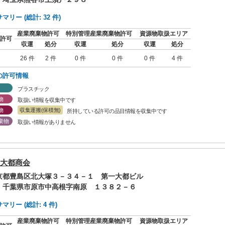
リー (総計: 32 件)
産業廃棄物許可
特別管理産業廃棄物許可
資源物取扱エリア
許可
収運
処分
収運
処分
収運
処分
26 件
2 件
0 件
0 件
0 件
4 件
の許可情報
プラスチック
物
取扱い情報を収集中です
物
収集運搬(保積無)
所持している許可の品目情報を収集中です
棄物
取扱い情報がありません
大都商会
東京都豊島区北大塚３－３４－１ 第一大都ビル
: 千葉県市原市中高根字南原 １３８２－６
リー (総計: 4 件)
産業廃棄物許可
特別管理産業廃棄物許可
資源物取扱エリア