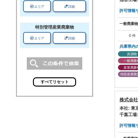
explore
data_info_alert
エリア
詳細
許可情報サマ
一般廃棄物
特別管理
産業廃棄物
0 件
explore
data_info_alert
エリア
詳細
兵庫県内
資源物
一般廃棄
産業廃棄
特管産業廃
株式会社
本社: 
千葉工場
許可情報サマ