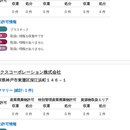
許可
収運
処分
収運
処分
収運
処分
0 件
0 件
0 件
0 件
0 件
4 件
の許可情報
プラスチック
物
取扱い情報を収集中です
物
取扱い情報がありません
棄物
取扱い情報がありません
クスコーポレーション株式会社
兵庫県神戸市東灘区深江浜町１４６－１
リー (総計: 1 件)
産業廃棄物許可
特別管理産業廃棄物許可
資源物取扱エリア
許可
収運
処分
収運
処分
収運
処分
0 件
0 件
0 件
0 件
0 件
1 件
の許可情報