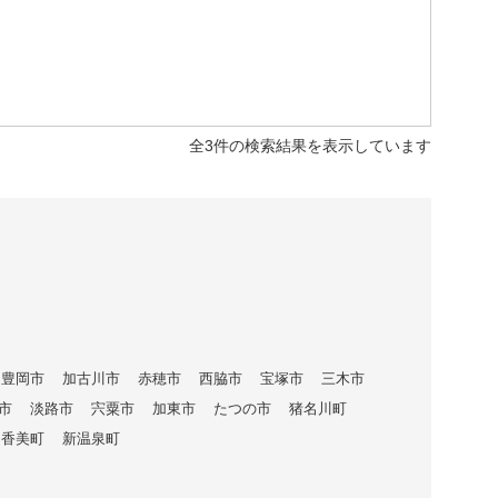
全3件の検索結果を表示しています
豊岡市
加古川市
赤穂市
西脇市
宝塚市
三木市
市
淡路市
宍粟市
加東市
たつの市
猪名川町
香美町
新温泉町