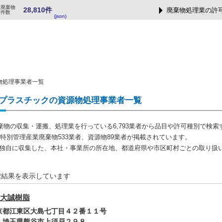
業廃棄物
28,810件
廃棄物処理業の許
可件数
(json)
物処理事業者一覧
プラスチックの資源物処理事業者一覧
棄物の収集・運搬、処理業を行っている6,793業者から品目や許可種別で検索
者、特別管理産業廃棄物533業者、資源物89業者が掲載されています。
では独自に収集した、本社・事業所の所在地、都道府県や市区町村ごとの取り扱
索結果を表示しています
大誠樹脂
東京都江東区大島七丁目４２番１１号
: 埼玉県熊谷市上須戸２９８