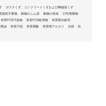
ず
ガラスくず、コンクリートくずおよび陶磁器くず
系固形不要物
動物のふん尿
動物の死体
13号廃棄物
有害PCB汚染物
有害PCB処理物
有害廃水銀等
害廃油
有害汚泥
有害廃酸
有害廃アルカリ
古紙
鉄