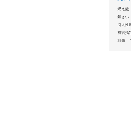
燃え殻
鉱さい
引火性
有害指
非鉄