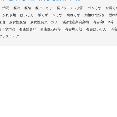
汚泥
廃油
廃酸
廃アルカリ
廃プラスチック類
ゴムくず
金属く
がれき類
ばいじん
紙くず
木くず
繊維くず
動植物性残さ
動物
廃油
腐食性廃酸
腐食性廃アルカリ
感染性産業廃棄物
有害廃PCB等
定下水汚泥
有害鉱さい
有害廃石綿等
有害燃え殻
有害ばいじん
有
プラスチック