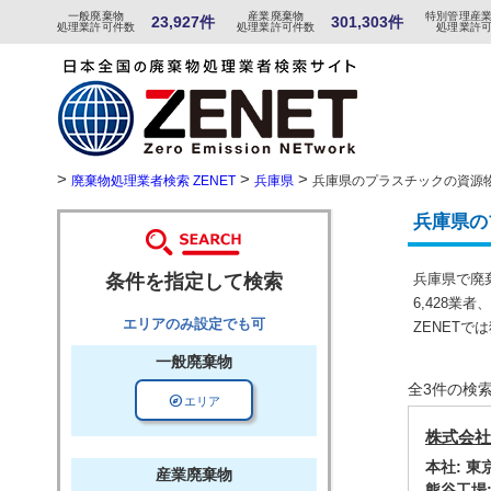
一般
廃棄物
産
業
廃
棄物
特
別
管
理産
23,927件
301,303件
処理業許可件数
処理業許可件数
処理業許
>
>
>
廃棄物処理業者検索 ZENET
兵庫県
兵庫県のプラスチックの資源
兵庫県の
条件を指定して検索
兵庫県で廃
6,428業
エリアのみ設定でも可
ZENET
一般廃棄物
全3件の検
explore
エリア
株式会社
本社: 
産業廃棄物
熊谷工場