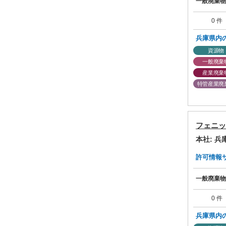
一般廃棄物
0 件
兵庫県内
資源物
一般廃棄
産業廃棄
特管産業廃
フェニッ
本社: 
許可情報サマ
一般廃棄物
0 件
兵庫県内