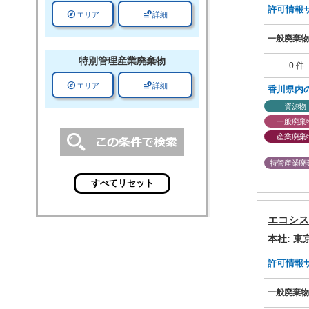
許可情報サマ
explore
data_info_alert
エリア
詳細
一般廃棄物
特別管理
産業廃棄物
0 件
explore
data_info_alert
エリア
詳細
香川県内
資源物
一般廃棄
産業廃棄
特管産業廃
エコシス
本社: 
許可情報サマ
一般廃棄物