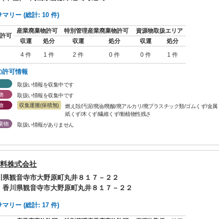
リー (総計: 10 件)
産業廃棄物許可
特別管理産業廃棄物許可
資源物取扱エリア
許可
収運
処分
収運
処分
収運
処分
4 件
1 件
2 件
0 件
0 件
1 件
の許可情報
取扱い情報を収集中です
物
取扱い情報を収集中です
物
収集運搬(保積無)
燃え殻/汚泥/廃油/廃酸/廃アルカリ/廃プラスチック類/ゴムくず/金
紙くず/木くず/繊維くず/動植物性残さ
棄物
取扱い情報がありません
料株式会社
香川県観音寺市大野原町丸井８１７－２２
: 香川県観音寺市大野原町丸井８１７－２２
リー (総計: 17 件)