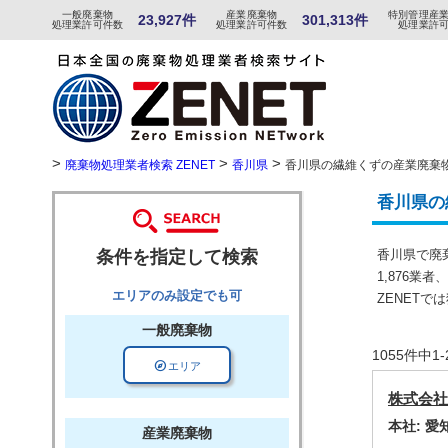
一般
廃棄物
産
業
廃
棄物
特
別
管
理産
23,927件
301,313件
処理業許可件数
処理業許可件数
処理業許
>
>
>
廃棄物処理業者検索 ZENET
香川県
香川県の繊維くずの産業廃棄
香川県の
条件を指定して検索
香川県で廃
1,876業
エリアのみ設定でも可
ZENET
一般廃棄物
1055件中
explore
エリア
株式会社
本社: 
産業廃棄物