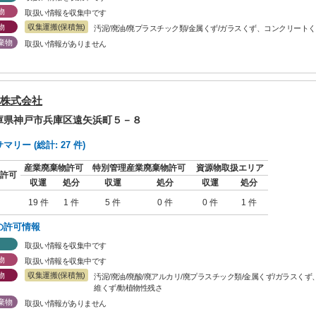
物
取扱い情報を収集中です
物
収集運搬(保積無)
汚泥/廃油/廃プラスチック類/金属くず/ガラスくず、コンクリートく
棄物
取扱い情報がありません
株式会社
兵庫県神戸市兵庫区遠矢浜町５－８
リー (総計: 27 件)
産業廃棄物許可
特別管理産業廃棄物許可
資源物取扱エリア
許可
収運
処分
収運
処分
収運
処分
19 件
1 件
5 件
0 件
0 件
1 件
の許可情報
取扱い情報を収集中です
物
取扱い情報を収集中です
物
収集運搬(保積無)
汚泥/廃油/廃酸/廃アルカリ/廃プラスチック類/金属くず/ガラスくず
維くず/動植物性残さ
棄物
取扱い情報がありません