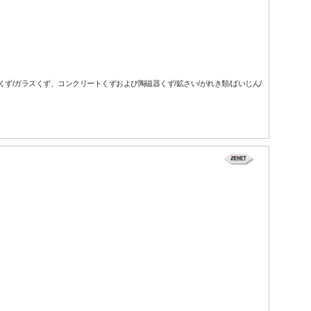
属くず/ガラスくず、コンクリートくずおよび陶磁器くず/鉱さい/がれき類/ばいじん/