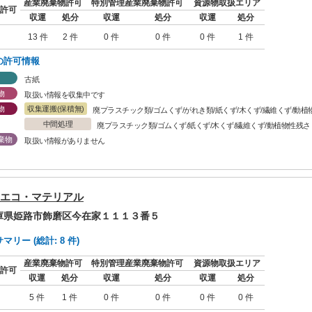
産業廃棄物許可
特別管理産業廃棄物許可
資源物取扱エリア
許可
収運
処分
収運
処分
収運
処分
13 件
2 件
0 件
0 件
0 件
1 件
の許可情報
古紙
物
取扱い情報を収集中です
物
収集運搬(保積無)
廃プラスチック類/ゴムくず/がれき類/紙くず/木くず/繊維くず/動植
中間処理
廃プラスチック類/ゴムくず/紙くず/木くず/繊維くず/動植物性残さ
棄物
取扱い情報がありません
エコ・マテリアル
兵庫県姫路市飾磨区今在家１１１３番５
リー (総計: 8 件)
産業廃棄物許可
特別管理産業廃棄物許可
資源物取扱エリア
許可
収運
処分
収運
処分
収運
処分
5 件
1 件
0 件
0 件
0 件
0 件