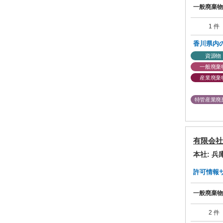
一般廃棄物
1 件
香川県内
資源物
一般廃棄
産業廃棄
特管産業廃
有限会社
本社: 
許可情報サマ
一般廃棄物
2 件