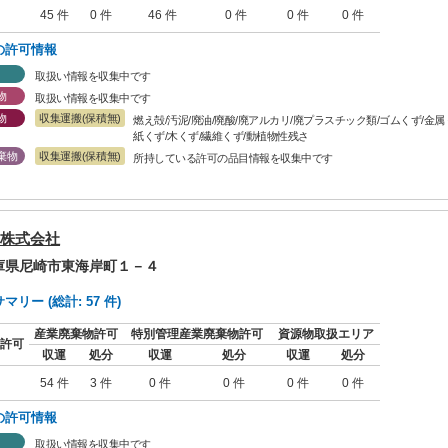
45 件
0 件
46 件
0 件
0 件
0 件
の許可情報
取扱い情報を収集中です
物
取扱い情報を収集中です
物
収集運搬(保積無)
燃え殻/汚泥/廃油/廃酸/廃アルカリ/廃プラスチック類/ゴムくず/金
紙くず/木くず/繊維くず/動植物性残さ
棄物
収集運搬(保積無)
所持している許可の品目情報を収集中です
株式会社
兵庫県尼崎市東海岸町１－４
リー (総計: 57 件)
産業廃棄物許可
特別管理産業廃棄物許可
資源物取扱エリア
許可
収運
処分
収運
処分
収運
処分
54 件
3 件
0 件
0 件
0 件
0 件
の許可情報
取扱い情報を収集中です