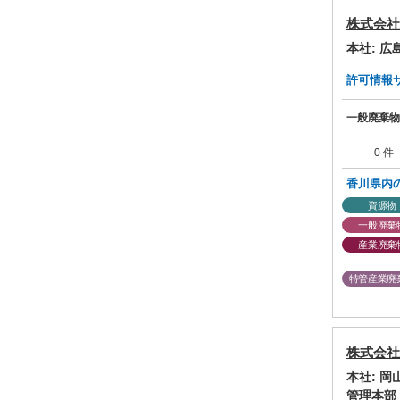
株式会社
本社: 
許可情報サマ
一般廃棄物
0 件
香川県内
資源物
一般廃棄
産業廃棄
特管産業廃
株式会社
本社: 
管理本部