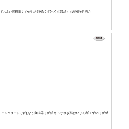
ずおよび陶磁器くず/がれき類/紙くず/木くず/繊維くず/動植物性残さ
、コンクリートくずおよび陶磁器くず/鉱さい/がれき類/ばいじん/紙くず/木くず/繊