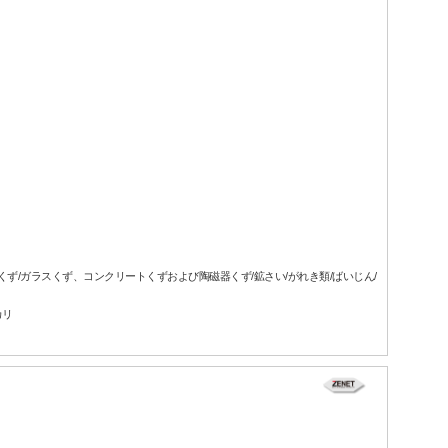
属くず/ガラスくず、コンクリートくずおよび陶磁器くず/鉱さい/がれき類/ばいじん/
カリ