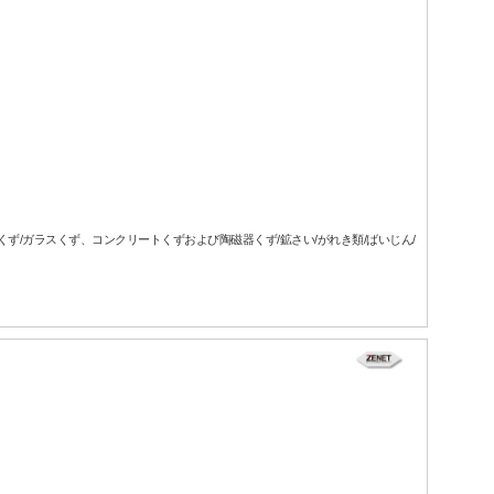
属くず/ガラスくず、コンクリートくずおよび陶磁器くず/鉱さい/がれき類/ばいじん/