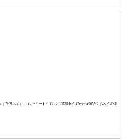
属くず/ガラスくず、コンクリートくずおよび陶磁器くず/がれき類/紙くず/木くず/繊