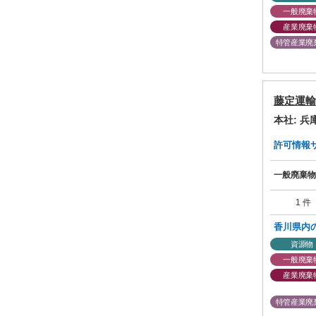
一般廃棄
産業廃棄
特管産業廃
藤定運輸
本社: 
許可情報サマ
一般廃棄物
1 件
香川県内
資源物
一般廃棄
産業廃棄
特管産業廃