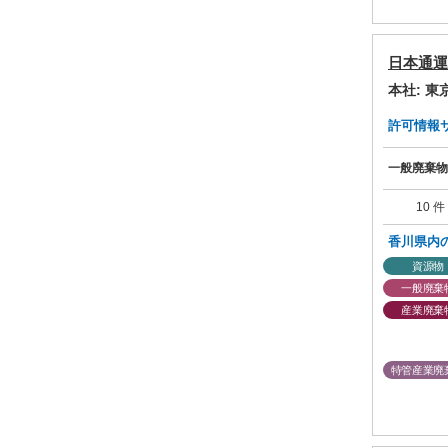
日本通運
本社: 
許可情報サマ
一般廃棄物
10 件
香川県内
資源物
一般廃棄
産業廃棄
特管産業廃