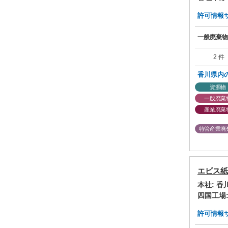
許可情報サマ
一般廃棄物
2 件
香川県内
資源物
一般廃棄
産業廃棄
特管産業廃
エビス紙
本社: 
四国工場
許可情報サマ