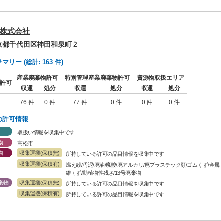
株式会社
東京都千代田区神田和泉町２
リー (総計: 163 件)
産業廃棄物許可
特別管理産業廃棄物許可
資源物取扱エリア
許可
収運
処分
収運
処分
収運
処分
76 件
0 件
77 件
0 件
0 件
0 件
の許可情報
取扱い情報を収集中です
物
高松市
物
収集運搬(保積無)
所持している許可の品目情報を収集中です
収集運搬(保積有)
燃え殻/汚泥/廃油/廃酸/廃アルカリ/廃プラスチック類/ゴムくず/金
維くず/動植物性残さ/13号廃棄物
棄物
収集運搬(保積無)
所持している許可の品目情報を収集中です
収集運搬(保積有)
所持している許可の品目情報を収集中です