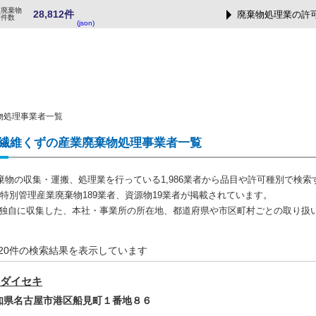
業廃棄物
28,812件
廃棄物処理業の許
可件数
(json)
物処理事業者一覧
繊維くずの産業廃棄物処理事業者一覧
棄物の収集・運搬、処理業を行っている1,986業者から品目や許可種別で検索
者、特別管理産業廃棄物189業者、資源物19業者が掲載されています。
では独自に収集した、本社・事業所の所在地、都道府県や市区町村ごとの取り扱
1-20件の検索結果を表示しています
ダイセキ
愛知県名古屋市港区船見町１番地８６