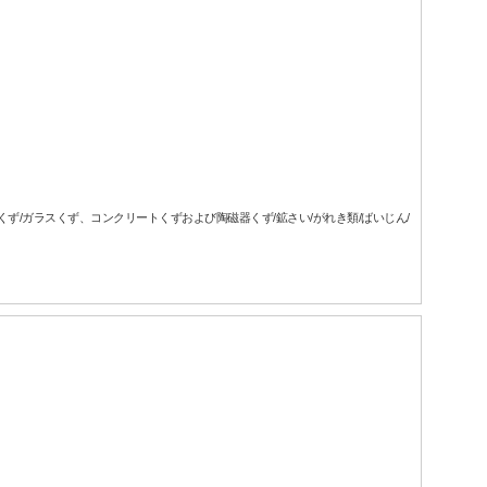
属くず/ガラスくず、コンクリートくずおよび陶磁器くず/鉱さい/がれき類/ばいじん/