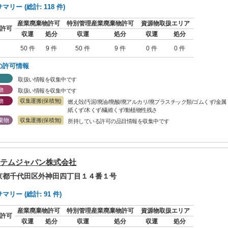
リー (総計: 118 件)
産業廃棄物許可
特別管理産業廃棄物許可
資源物取扱エリア
許可
収運
処分
収運
処分
収運
処分
50 件
9 件
50 件
9 件
0 件
0 件
の許可情報
取扱い情報を収集中です
物
取扱い情報を収集中です
物
収集運搬(保積無)
燃え殻/汚泥/廃油/廃酸/廃アルカリ/廃プラスチック類/ゴムくず/金
紙くず/木くず/繊維くず/動植物性残さ
棄物
収集運搬(保積無)
所持している許可の品目情報を収集中です
テムジャパン株式会社
東京都千代田区外神田四丁目１４番１号
リー (総計: 91 件)
産業廃棄物許可
特別管理産業廃棄物許可
資源物取扱エリア
許可
収運
処分
収運
処分
収運
処分