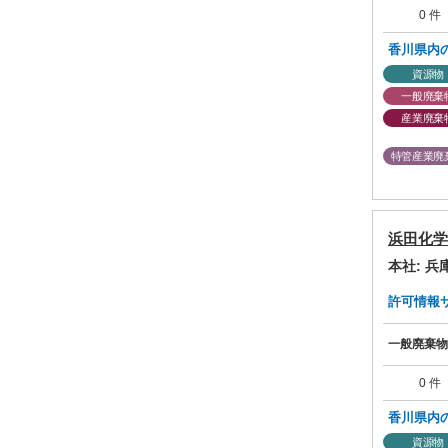
0 件
香川県内
資源物
一般廃棄
産業廃棄
特管産業廃
浜田化学
本社: 
許可情報サマ
一般廃棄物
0 件
香川県内
資源物