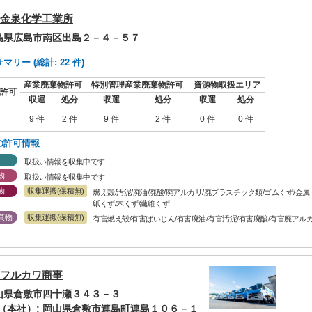
金泉化学工業所
広島県広島市南区出島２－４－５７
リー (総計: 22 件)
産業廃棄物許可
特別管理産業廃棄物許可
資源物取扱エリア
許可
収運
処分
収運
処分
収運
処分
9 件
2 件
9 件
2 件
0 件
0 件
の許可情報
取扱い情報を収集中です
物
取扱い情報を収集中です
物
収集運搬(保積無)
燃え殻/汚泥/廃油/廃酸/廃アルカリ/廃プラスチック類/ゴムくず/金
紙くず/木くず/繊維くず
棄物
収集運搬(保積無)
有害燃え殻/有害ばいじん/有害廃油/有害汚泥/有害廃酸/有害廃アル
フルカワ商事
岡山県倉敷市四十瀬３４３－３
（本社）: 岡山県倉敷市連島町連島１０６－１