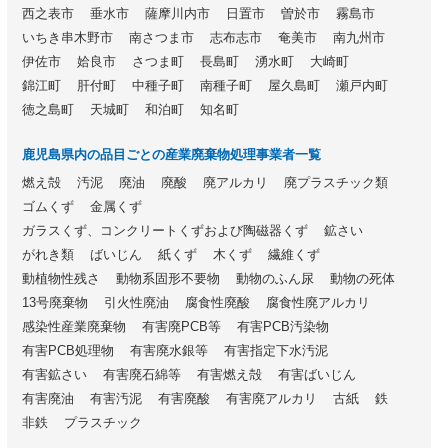
西之表市
垂水市
薩摩川内市
日置市
曽於市
霧島市
いちき串木野市
南さつま市
志布志市
奄美市
南九州市
伊佐市
姶良市
さつま町
長島町
湧水町
大崎町
錦江町
肝付町
中種子町
南種子町
屋久島町
瀬戸内町
徳之島町
天城町
和泊町
知名町
鹿児島県内の品目ごとの産業廃棄物処理事業者一覧
燃え殻
汚泥
廃油
廃酸
廃アルカリ
廃プラスチック類
ゴムくず
金属くず
ガラスくず、コンクリートくずおよび陶磁器くず
鉱さい
がれき類
ばいじん
紙くず
木くず
繊維くず
動植物性残さ
動物系固形不要物
動物のふん尿
動物の死体
13号廃棄物
引火性廃油
腐食性廃酸
腐食性廃アルカリ
感染性産業廃棄物
有害廃PCB等
有害PCB汚染物
有害PCB処理物
有害廃水銀等
有害指定下水汚泥
有害鉱さい
有害廃石綿等
有害燃え殻
有害ばいじん
有害廃油
有害汚泥
有害廃酸
有害廃アルカリ
古紙
鉄
非鉄
プラスチック