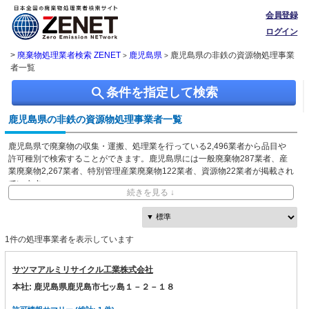
会員登録
ログイン
>
廃棄物処理業者検索 ZENET
鹿児島県
鹿児島県の非鉄の資源物処理事業
>
>
者一覧
search
条件を指定して検索
鹿児島県の非鉄の資源物処理事業者一覧
鹿児島県で廃棄物の収集・運搬、処理業を行っている2,496業者から品目や
許可種別で検索することができます。鹿児島県には一般廃棄物287業者、産
業廃棄物2,267業者、特別管理産業廃棄物122業者、資源物22業者が掲載され
ています。
続きを見る ↓
ZENETでは独自に収集した、本社・事業所の所在地、都道府県や市区町村ご
との取り扱い品目情報を無料で閲覧できます。
1件の処理事業者を表示しています
サツマアルミリサイクル工業株式会社
本社: 鹿児島県鹿児島市七ッ島１－２－１８