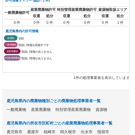
許可情報サマリー (総計: 1 件)
産業廃棄物許可
特別管理産業廃棄物許可
資源物取扱エリア
一般廃棄物許可
収運
処分
収運
処分
収運
処分
0 件
0 件
0 件
0 件
0 件
0 件
1 件
鹿児島県内の許可情報
資源物
非鉄
一般廃棄物
取扱い情報を収集中です
産業廃棄物
取扱い情報がありません
特管産業廃棄物
取扱い情報がありません
1件の処理事業者を表示しています
鹿児島県内の廃棄物種別ごとの廃棄物処理事業者一覧
一般廃棄物
産業廃棄物
特別管理産業廃棄物
資源物
鹿児島県内の所在市区町村ごとの産業廃棄物処理事業者一覧
鹿児島市
鹿屋市
枕崎市
阿久根市
出水市
指宿市