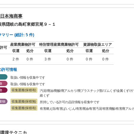
日本海商事
島根県隠岐の島町東郷宮尾９－１
リー (総計: 5 件)
産業廃棄物許可
特別管理産業廃棄物許可
資源物取扱エリア
許可
収運
処分
収運
処分
収運
処分
2 件
0 件
3 件
0 件
0 件
0 件
の許可情報
取扱い情報を収集中です
物
取扱い情報を収集中です
物
収集運搬(保積有)
汚泥/廃油/廃酸/廃アルカリ/廃プラスチック類/ゴムくず/金属くず/
維くず
棄物
収集運搬(保積無)
所持している許可の品目情報を収集中です
収集運搬(保積有)
有害燃え殻/有害ばいじん/有害廃油/有害汚泥/有害廃酸/有害廃アル
環境テクニカ