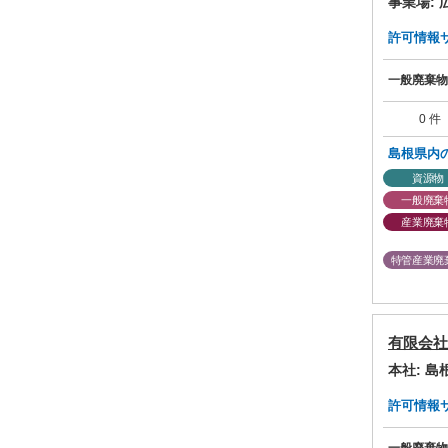
事業場:
許可情報サマ
一般廃棄物
0 件
島根県内
資源物
一般廃棄
産業廃棄
特管産業廃
有限会社
本社: 
許可情報サマ