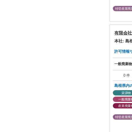
特管産業廃
有限会社
本社: 
許可情報サマ
一般廃棄物
0 件
島根県内
資源物
一般廃棄
産業廃棄
特管産業廃