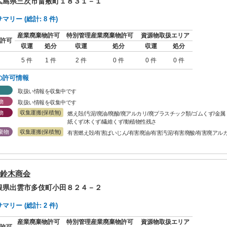
 広島県三次市畠敷町１８３１－１
リー (総計: 8 件)
産業廃棄物許可
特別管理産業廃棄物許可
資源物取扱エリア
許可
収運
処分
収運
処分
収運
処分
5 件
1 件
2 件
0 件
0 件
0 件
の許可情報
取扱い情報を収集中です
物
取扱い情報を収集中です
物
収集運搬(保積無)
燃え殻/汚泥/廃油/廃酸/廃アルカリ/廃プラスチック類/ゴムくず/金
紙くず/木くず/繊維くず/動植物性残さ
棄物
収集運搬(保積無)
有害燃え殻/有害ばいじん/有害廃油/有害汚泥/有害廃酸/有害廃アル
鈴木商会
島根県出雲市多伎町小田８２４－２
リー (総計: 2 件)
産業廃棄物許可
特別管理産業廃棄物許可
資源物取扱エリア