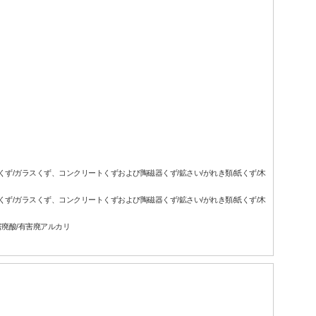
属くず/ガラスくず、コンクリートくずおよび陶磁器くず/鉱さい/がれき類/紙くず/木
属くず/ガラスくず、コンクリートくずおよび陶磁器くず/鉱さい/がれき類/紙くず/木
害廃酸/有害廃アルカリ