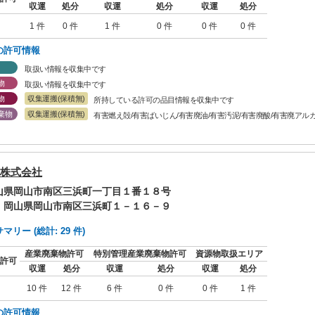
収運
処分
収運
処分
収運
処分
1 件
0 件
1 件
0 件
0 件
0 件
の許可情報
取扱い情報を収集中です
物
取扱い情報を収集中です
物
収集運搬(保積無)
所持している許可の品目情報を収集中です
棄物
収集運搬(保積無)
有害燃え殻/有害ばいじん/有害廃油/有害汚泥/有害廃酸/有害廃アル
株式会社
岡山県岡山市南区三浜町一丁目１番１８号
: 岡山県岡山市南区三浜町１－１６－９
リー (総計: 29 件)
産業廃棄物許可
特別管理産業廃棄物許可
資源物取扱エリア
許可
収運
処分
収運
処分
収運
処分
10 件
12 件
6 件
0 件
0 件
1 件
の許可情報