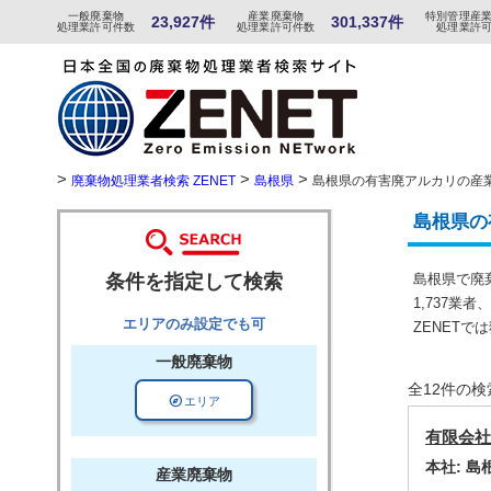
一般
廃棄物
産
業
廃
棄物
特
別
管
理産
23,927件
301,337件
処理業許可件数
処理業許可件数
処理業許
>
>
>
廃棄物処理業者検索 ZENET
島根県
島根県の有害廃アルカリの産
島根県の
条件を指定して検索
島根県で廃
1,737業
エリアのみ設定でも可
ZENET
一般廃棄物
全12件の
explore
エリア
有限会社
本社: 
産業廃棄物