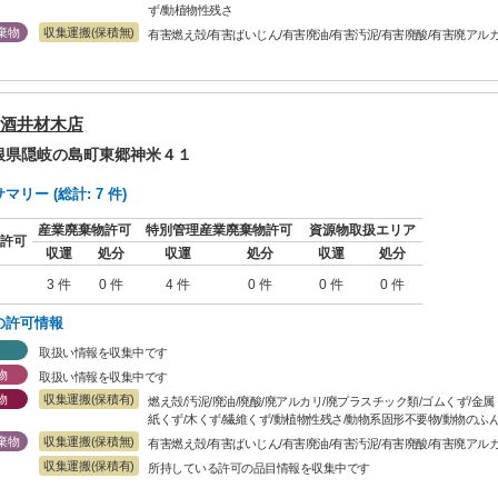
ず/動植物性残さ
棄物
収集運搬(保積無)
有害燃え殻/有害ばいじん/有害廃油/有害汚泥/有害廃酸/有害廃アル
酒井材木店
島根県隠岐の島町東郷神米４１
リー (総計: 7 件)
産業廃棄物許可
特別管理産業廃棄物許可
資源物取扱エリア
許可
収運
処分
収運
処分
収運
処分
3 件
0 件
4 件
0 件
0 件
0 件
の許可情報
取扱い情報を収集中です
物
取扱い情報を収集中です
物
収集運搬(保積有)
燃え殻/汚泥/廃油/廃酸/廃アルカリ/廃プラスチック類/ゴムくず/金
紙くず/木くず/繊維くず/動植物性残さ/動物系固形不要物/動物のふん
棄物
収集運搬(保積無)
有害燃え殻/有害ばいじん/有害廃油/有害汚泥/有害廃酸/有害廃アル
収集運搬(保積有)
所持している許可の品目情報を収集中です