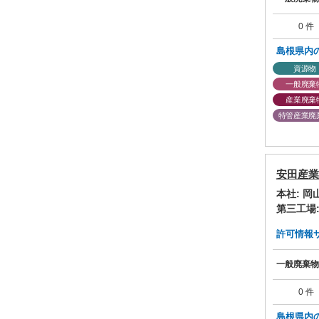
0 件
島根県内
資源物
一般廃棄
産業廃棄
特管産業廃
安田産業
本社: 
第三工場
許可情報サマ
一般廃棄物
0 件
島根県内