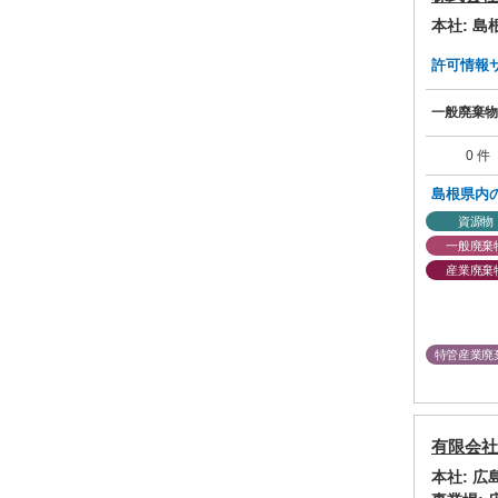
本社: 
許可情報サマ
一般廃棄物
0 件
島根県内
資源物
一般廃棄
産業廃棄
特管産業廃
有限会社
本社: 