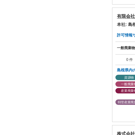
有限会社
本社: 
許可情報サマ
一般廃棄物
0 件
島根県内
資源物
一般廃棄
産業廃棄
特管産業廃
株式会社