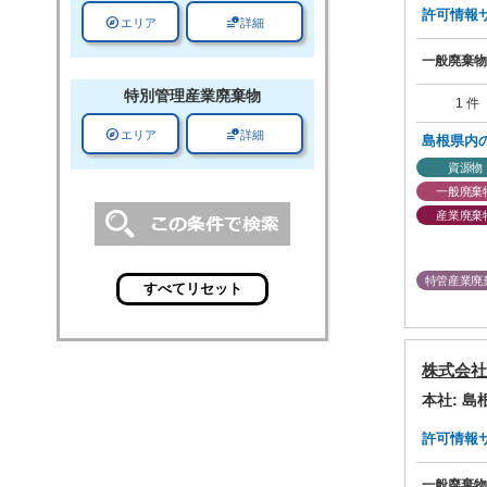
許可情報サマ
explore
data_info_alert
エリア
詳細
一般廃棄物
特別管理
産業廃棄物
1 件
explore
data_info_alert
エリア
詳細
島根県内
資源物
一般廃棄
産業廃棄
特管産業廃
株式会社
本社: 
許可情報サマ
一般廃棄物