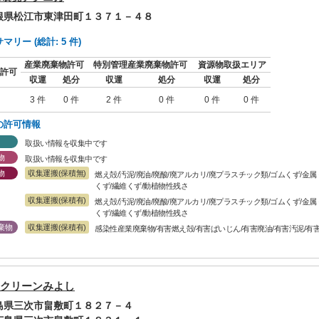
島根県松江市東津田町１３７１－４８
リー (総計: 5 件)
産業廃棄物許可
特別管理産業廃棄物許可
資源物取扱エリア
許可
収運
処分
収運
処分
収運
処分
3 件
0 件
2 件
0 件
0 件
0 件
の許可情報
取扱い情報を収集中です
物
取扱い情報を収集中です
物
収集運搬(保積無)
燃え殻/汚泥/廃油/廃酸/廃アルカリ/廃プラスチック類/ゴムくず/金
くず/繊維くず/動植物性残さ
収集運搬(保積有)
燃え殻/汚泥/廃油/廃酸/廃アルカリ/廃プラスチック類/ゴムくず/金
くず/繊維くず/動植物性残さ
棄物
収集運搬(保積有)
感染性産業廃棄物/有害燃え殻/有害ばいじん/有害廃油/有害汚泥/有
クリーンみよし
広島県三次市畠敷町１８２７－４