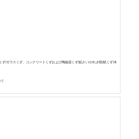
属くず/ガラスくず、コンクリートくずおよび陶磁器くず/鉱さい/がれき類/紙くず/木
カリ