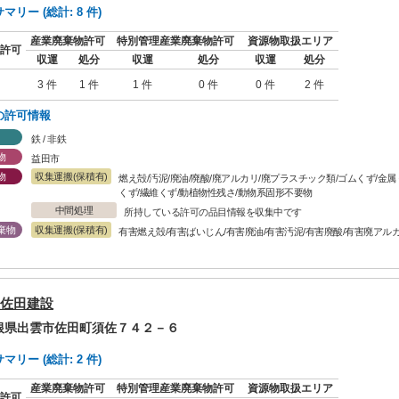
リー (総計: 8 件)
産業廃棄物許可
特別管理産業廃棄物許可
資源物取扱エリア
許可
収運
処分
収運
処分
収運
処分
3 件
1 件
1 件
0 件
0 件
2 件
の許可情報
鉄 / 非鉄
物
益田市
物
収集運搬(保積有)
燃え殻/汚泥/廃油/廃酸/廃アルカリ/廃プラスチック類/ゴムくず/金
くず/繊維くず/動植物性残さ/動物系固形不要物
中間処理
所持している許可の品目情報を収集中です
棄物
収集運搬(保積有)
有害燃え殻/有害ばいじん/有害廃油/有害汚泥/有害廃酸/有害廃アル
佐田建設
島根県出雲市佐田町須佐７４２－６
リー (総計: 2 件)
産業廃棄物許可
特別管理産業廃棄物許可
資源物取扱エリア
許可