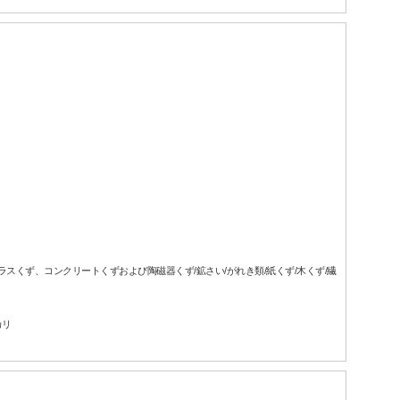
ガラスくず、コンクリートくずおよび陶磁器くず/鉱さい/がれき類/紙くず/木くず/繊
カリ