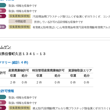
取扱い情報を収集中です
物
取扱い情報を収集中です
物
収集運搬(保積無)
汚泥/廃油/廃プラスチック類/ゴムくず/金属くず/ガラスくず、コン
中間処理
所持している許可の品目情報を収集中です
棄物
収集運搬(保積無)
有害燃え殻/有害ばいじん/有害廃油/有害汚泥/有害廃酸/有害廃アル
ムゲン
鳥取県伯耆町久古１３４１－１３
リー (総計: 4 件)
産業廃棄物許可
特別管理産業廃棄物許可
資源物取扱エリア
許可
収運
処分
収運
処分
収運
処分
2 件
0 件
2 件
0 件
0 件
0 件
の許可情報
取扱い情報を収集中です
物
取扱い情報を収集中です
物
収集運搬(保積無)
燃え殻/汚泥/廃酸/廃アルカリ/廃プラスチック類/金属くず/ガラス