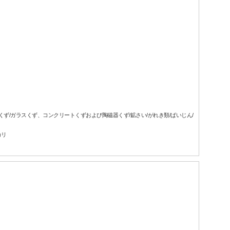
属くず/ガラスくず、コンクリートくずおよび陶磁器くず/鉱さい/がれき類/ばいじん/
カリ