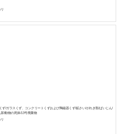
カリ
属くず/ガラスくず、コンクリートくずおよび陶磁器くず/鉱さい/がれき類/ばいじん/
尿/動物の死体/13号廃棄物
カリ