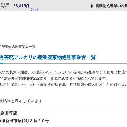
業廃棄物
28,815件
廃棄物処理業の許
可件数
(json)
業廃棄物処理事業者一覧
有害廃アルカリの産業廃棄物処理事業者一覧
棄物の収集・運搬、処理業を行っている1,823業者から品目や許可種別で検索
者、特別管理産業廃棄物232業者、資源物20業者が掲載されています。
では独自に収集した、本社・事業所の所在地、都道府県や市区町村ごとの取り扱
検索結果を表示しています
金田商店
島根県益田市昭和町３番２０号