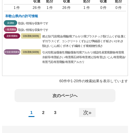
収運
処分
収運
処分
収運
処分
1 件
26 件
1 件
26 件
1 件
0 件
0 件
和歌山県内の許可情報
資源物
取扱い情報を収集中です
一般廃棄物
取扱い情報を収集中です
産業廃棄物
収集運搬(保積無)
燃え殻/汚泥/廃油/廃酸/廃アルカリ/廃プラスチック類/ゴムくず/金属く
ず/ガラスくず、コンクリートくずおよび陶磁器くず/鉱さい/がれき
類/ばいじん/紙くず/木くず/繊維くず/動植物性残さ
特管産業廃棄物
収集運搬(保積無)
引火性廃油/腐食性廃酸/腐食性廃アルカリ/感染性産業廃棄物/有害廃
水銀等/有害鉱さい/有害廃石綿等/有害燃え殻/有害ばいじん/有害廃油/
有害汚泥/有害廃酸/有害廃アルカリ
60件中1-20件の検索結果を表示しています
次のページへ
次»
1
2
3