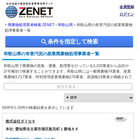
会員登録
ログイン
>
廃棄物処理業者検索 ZENET
和歌山県
和歌山県の有害汚泥の産業廃棄物
>
>
処理事業者一覧
search
条件を指定して検索
和歌山県の有害汚泥の産業廃棄物処理事業者一覧
和歌山県で廃棄物の収集・運搬、処理業を行っている3,320業者から品目や
許可種別で検索することができます。和歌山県には一般廃棄物74業者、産業
廃棄物3,217業者、特別管理産業廃棄物270業者、資源物19業者が掲載されて
います。
続きを見る ↓
ZENETでは独自に収集した、本社・事業所の所在地、都道府県や市区町村ご
との取り扱い品目情報を無料で閲覧できます。
60件中1-20件の検索結果を表示しています
株式会社ダイセキ
本社: 愛知県名古屋市港区船見町１番地８６