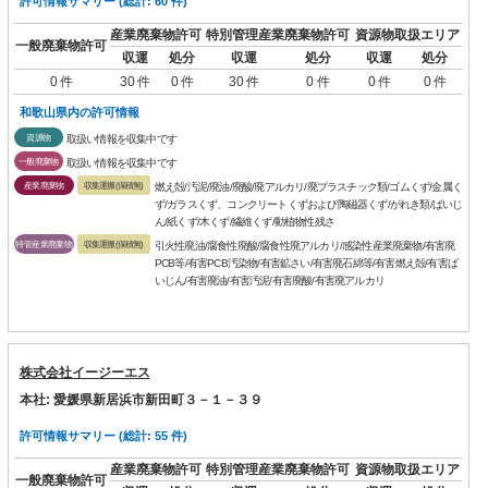
許可情報サマリー (総計: 60 件)
産業廃棄物許可
特別管理産業廃棄物許可
資源物取扱エリア
一般廃棄物許可
収運
処分
収運
処分
収運
処分
0 件
30 件
0 件
30 件
0 件
0 件
0 件
和歌山県内の許可情報
資源物
取扱い情報を収集中です
一般廃棄物
取扱い情報を収集中です
産業廃棄物
収集運搬(保積無)
燃え殻/汚泥/廃油/廃酸/廃アルカリ/廃プラスチック類/ゴムくず/金属く
ず/ガラスくず、コンクリートくずおよび陶磁器くず/がれき類/ばいじ
ん/紙くず/木くず/繊維くず/動植物性残さ
特管産業廃棄物
収集運搬(保積無)
引火性廃油/腐食性廃酸/腐食性廃アルカリ/感染性産業廃棄物/有害廃
PCB等/有害PCB汚染物/有害鉱さい/有害廃石綿等/有害燃え殻/有害ば
いじん/有害廃油/有害汚泥/有害廃酸/有害廃アルカリ
株式会社イージーエス
本社: 愛媛県新居浜市新田町３－１－３９
許可情報サマリー (総計: 55 件)
産業廃棄物許可
特別管理産業廃棄物許可
資源物取扱エリア
一般廃棄物許可