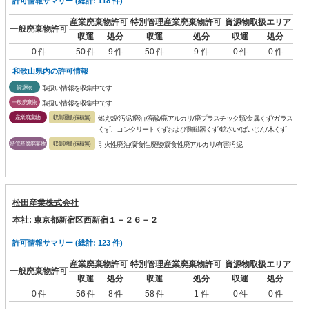
許可情報サマリー (総計: 118 件)
産業廃棄物許可
特別管理産業廃棄物許可
資源物取扱エリア
一般廃棄物許可
収運
処分
収運
処分
収運
処分
0 件
50 件
9 件
50 件
9 件
0 件
0 件
和歌山県内の許可情報
資源物
取扱い情報を収集中です
一般廃棄物
取扱い情報を収集中です
産業廃棄物
収集運搬(保積無)
燃え殻/汚泥/廃油/廃酸/廃アルカリ/廃プラスチック類/金属くず/ガラス
くず、コンクリートくずおよび陶磁器くず/鉱さい/ばいじん/木くず
特管産業廃棄物
収集運搬(保積無)
引火性廃油/腐食性廃酸/腐食性廃アルカリ/有害汚泥
松田産業株式会社
本社: 東京都新宿区西新宿１－２６－２
許可情報サマリー (総計: 123 件)
産業廃棄物許可
特別管理産業廃棄物許可
資源物取扱エリア
一般廃棄物許可
収運
処分
収運
処分
収運
処分
0 件
56 件
8 件
58 件
1 件
0 件
0 件