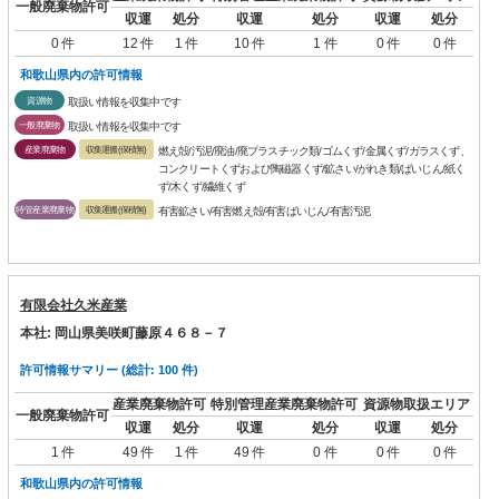
一般廃棄物許可
収運
処分
収運
処分
収運
処分
0 件
12 件
1 件
10 件
1 件
0 件
0 件
和歌山県内の許可情報
資源物
取扱い情報を収集中です
一般廃棄物
取扱い情報を収集中です
産業廃棄物
収集運搬(保積無)
燃え殻/汚泥/廃油/廃プラスチック類/ゴムくず/金属くず/ガラスくず、
コンクリートくずおよび陶磁器くず/鉱さい/がれき類/ばいじん/紙く
ず/木くず/繊維くず
特管産業廃棄物
収集運搬(保積無)
有害鉱さい/有害燃え殻/有害ばいじん/有害汚泥
有限会社久米産業
本社: 岡山県美咲町藤原４６８－７
許可情報サマリー (総計: 100 件)
産業廃棄物許可
特別管理産業廃棄物許可
資源物取扱エリア
一般廃棄物許可
収運
処分
収運
処分
収運
処分
1 件
49 件
1 件
49 件
0 件
0 件
0 件
和歌山県内の許可情報