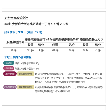
ミヤサカ株式会社
本社: 大阪府大阪市北区豊崎一丁目１１番２５号
許可情報サマリー (総計: 65 件)
産業廃棄物許可
特別管理産業廃棄物許可
資源物取扱エリア
一般廃棄物許可
収運
処分
収運
処分
収運
処分
0 件
36 件
1 件
28 件
0 件
0 件
0 件
和歌山県内の許可情報
資源物
取扱い情報を収集中です
一般廃棄物
取扱い情報を収集中です
産業廃棄物
収集運搬(保積無)
燃え殻/汚泥/廃油/廃酸/廃アルカリ/廃プラスチック類/ゴムくず/金属く
ず/ガラスくず、コンクリートくずおよび陶磁器くず/鉱さい/がれき
類/ばいじん/紙くず/木くず/繊維くず/動植物性残さ
特管産業廃棄物
収集運搬(保積無)
引火性廃油/腐食性廃酸/腐食性廃アルカリ/有害鉱さい/有害廃石綿等/
有害燃え殻/有害ばいじん/有害汚泥