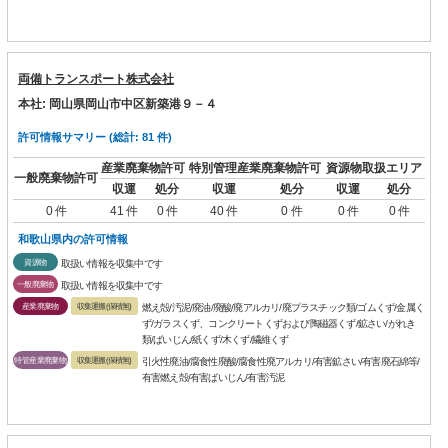
両備トランスポート株式会社
本社: 岡山県岡山市中区新築港９－４
許可情報サマリー (総計: 81 件)
産業廃棄物許可
特別管理産業廃棄物許可
資源物取扱エリア
一般廃棄物許可
収運
処分
収運
処分
収運
処分
0 件
41 件
0 件
40 件
0 件
0 件
0 件
和歌山県内の許可情報
資源物
取扱い情報を収集中です
一般廃棄物
取扱い情報を収集中です
産業廃棄物
収集運搬(保積無)
燃え殻/汚泥/廃油/廃酸/廃アルカリ/廃プラスチック類/ゴムくず/金属く
ず/ガラスくず、コンクリートくずおよび陶磁器くず/鉱さい/がれき
類/ばいじん/紙くず/木くず/繊維くず
特管産業廃棄物
収集運搬(保積無)
引火性廃油/腐食性廃酸/腐食性廃アルカリ/有害鉱さい/有害廃石綿等/
有害燃え殻/有害ばいじん/有害汚泥