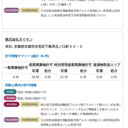
ん/紙くず/木くず/繊維くず
特管産業廃棄物
収集運搬(保積無)
引火性廃油/腐食性廃酸/腐食性廃アルカリ/有害鉱さい/有害燃え殻/有
害ばいじん/有害廃油/有害汚泥/有害廃酸/有害廃アルカリ
株式会社ダイサン
本社: 京都府京都市伏見区下鳥羽北ノ口町４３－２
許可情報サマリー (総計: 55 件)
産業廃棄物許可
特別管理産業廃棄物許可
資源物取扱エリア
一般廃棄物許可
収運
処分
収運
処分
収運
処分
0 件
34 件
0 件
21 件
0 件
0 件
0 件
和歌山県内の許可情報
資源物
取扱い情報を収集中です
一般廃棄物
取扱い情報を収集中です
産業廃棄物
収集運搬(保積無)
燃え殻/汚泥/廃油/廃酸/廃アルカリ/廃プラスチック類/ゴムくず/金属く
ず/ガラスくず、コンクリートくずおよび陶磁器くず/鉱さい/がれき
類/ばいじん/紙くず/木くず/繊維くず/動植物性残さ
特管産業廃棄物
収集運搬(保積無)
引火性廃油/腐食性廃酸/腐食性廃アルカリ/有害鉱さい/有害廃石綿等/
有害燃え殻/有害ばいじん/有害汚泥