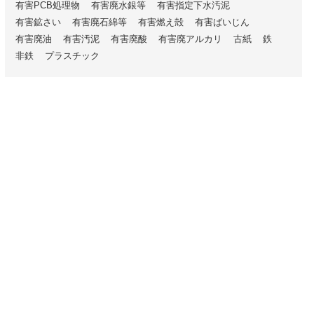
有害PCB処理物
有害廃水銀等
有害指定下水汚泥
有害鉱さい
有害廃石綿等
有害燃え殻
有害ばいじん
有害廃油
有害汚泥
有害廃酸
有害廃アルカリ
古紙
鉄
非鉄
プラスチック