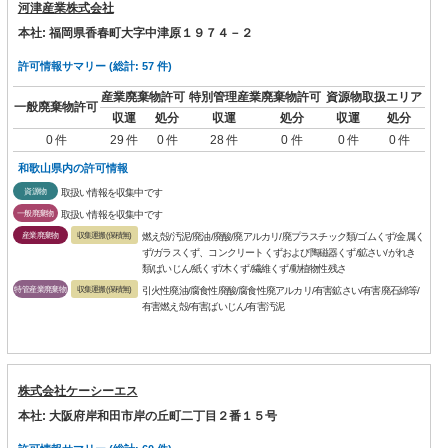
河津産業株式会社
本社: 福岡県香春町大字中津原１９７４－２
許可情報サマリー (総計: 57 件)
産業廃棄物許可
特別管理産業廃棄物許可
資源物取扱エリア
一般廃棄物許可
収運
処分
収運
処分
収運
処分
0 件
29 件
0 件
28 件
0 件
0 件
0 件
和歌山県内の許可情報
資源物
取扱い情報を収集中です
一般廃棄物
取扱い情報を収集中です
産業廃棄物
収集運搬(保積無)
燃え殻/汚泥/廃油/廃酸/廃アルカリ/廃プラスチック類/ゴムくず/金属く
ず/ガラスくず、コンクリートくずおよび陶磁器くず/鉱さい/がれき
類/ばいじん/紙くず/木くず/繊維くず/動植物性残さ
特管産業廃棄物
収集運搬(保積無)
引火性廃油/腐食性廃酸/腐食性廃アルカリ/有害鉱さい/有害廃石綿等/
有害燃え殻/有害ばいじん/有害汚泥
株式会社ケーシーエス
本社: 大阪府岸和田市岸の丘町二丁目２番１５号