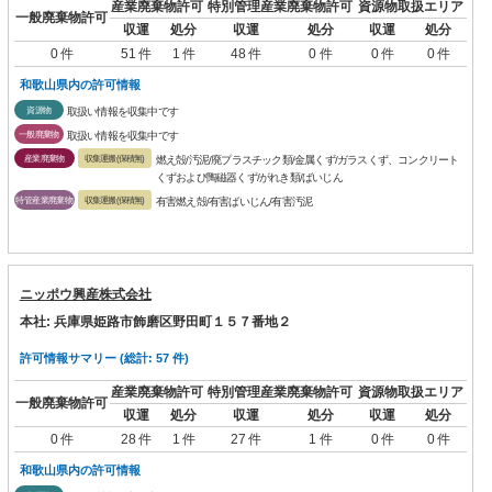
産業廃棄物許可
特別管理産業廃棄物許可
資源物取扱エリア
一般廃棄物許可
収運
処分
収運
処分
収運
処分
0 件
51 件
1 件
48 件
0 件
0 件
0 件
和歌山県内の許可情報
資源物
取扱い情報を収集中です
一般廃棄物
取扱い情報を収集中です
産業廃棄物
収集運搬(保積無)
燃え殻/汚泥/廃プラスチック類/金属くず/ガラスくず、コンクリート
くずおよび陶磁器くず/がれき類/ばいじん
特管産業廃棄物
収集運搬(保積無)
有害燃え殻/有害ばいじん/有害汚泥
ニッポウ興産株式会社
本社: 兵庫県姫路市飾磨区野田町１５７番地２
許可情報サマリー (総計: 57 件)
産業廃棄物許可
特別管理産業廃棄物許可
資源物取扱エリア
一般廃棄物許可
収運
処分
収運
処分
収運
処分
0 件
28 件
1 件
27 件
1 件
0 件
0 件
和歌山県内の許可情報