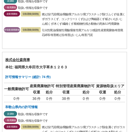
資源物
取扱い情報を収集中です
一般廃棄物
取扱い情報を収集中です
産業廃棄物
収集運搬(保積無)
燃え殻/汚泥/廃油/廃酸/廃アルカリ/廃プラスチック類/ゴムくず/金属く
ず/ガラスくず、コンクリートくずおよび陶磁器くず/鉱さい/ばいじ
ん/紙くず/木くず/繊維くず/動植物性残さ/動物の死体/13号廃棄物
特管産業廃棄物
収集運搬(保積無)
引火性廃油/腐食性廃酸/腐食性廃アルカリ/感染性産業廃棄物/有害廃
石綿等/有害燃え殻/有害ばいじん/有害汚泥
株式会社森商事
本社: 福岡県大牟田市大字草木１２６３
許可情報サマリー (総計: 74 件)
産業廃棄物許可
特別管理産業廃棄物許可
資源物取扱エリア
一般廃棄物許可
収運
処分
収運
処分
収運
処分
0 件
36 件
0 件
38 件
0 件
0 件
0 件
和歌山県内の許可情報
資源物
取扱い情報を収集中です
一般廃棄物
取扱い情報を収集中です
産業廃棄物
収集運搬(保積無)
燃え殻/汚泥/廃油/廃酸/廃アルカリ/廃プラスチック類/金属くず/ガラス
くず、コンクリートくずおよび陶磁器くず/鉱さい/がれき類/ばいじ