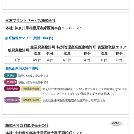
三友プラントサービス株式会社
本社: 神奈川県相模原市緑区橋本台１－８－２１
許可情報サマリー (総計: 104 件)
産業廃棄物許可
特別管理産業廃棄物許可
資源物取扱エリア
一般廃棄物許可
収運
処分
収運
処分
収運
処分
0 件
49 件
4 件
47 件
4 件
0 件
0 件
和歌山県内の許可情報
資源物
取扱い情報を収集中です
一般廃棄物
取扱い情報を収集中です
産業廃棄物
収集運搬(保積無)
燃え殻/汚泥/廃油/廃酸/廃アルカリ/廃プラスチック類/金属くず/ガラス
くず、コンクリートくずおよび陶磁器くず/がれき類/木くず
特管産業廃棄物
収集運搬(保積無)
引火性廃油/腐食性廃酸/腐食性廃アルカリ/有害汚泥
株式会社京都環境保全公社
本社: 京都府京都市伏見区横大路千両松町１２６