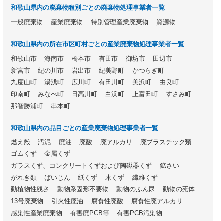
和歌山県内の廃棄物種別ごとの廃棄物処理事業者一覧
一般廃棄物
産業廃棄物
特別管理産業廃棄物
資源物
和歌山県内の所在市区町村ごとの産業廃棄物処理事業者一覧
和歌山市
海南市
橋本市
有田市
御坊市
田辺市
新宮市
紀の川市
岩出市
紀美野町
かつらぎ町
九度山町
湯浅町
広川町
有田川町
美浜町
由良町
印南町
みなべ町
日高川町
白浜町
上富田町
すさみ町
那智勝浦町
串本町
和歌山県内の品目ごとの産業廃棄物処理事業者一覧
燃え殻
汚泥
廃油
廃酸
廃アルカリ
廃プラスチック類
ゴムくず
金属くず
ガラスくず、コンクリートくずおよび陶磁器くず
鉱さい
がれき類
ばいじん
紙くず
木くず
繊維くず
動植物性残さ
動物系固形不要物
動物のふん尿
動物の死体
13号廃棄物
引火性廃油
腐食性廃酸
腐食性廃アルカリ
感染性産業廃棄物
有害廃PCB等
有害PCB汚染物