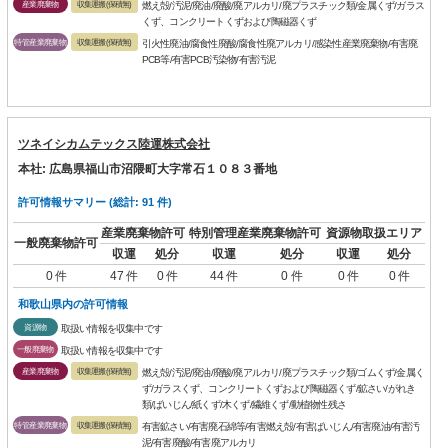
産業廃棄物
収集運搬(保積無)
燃え殻/汚泥/廃油/廃酸/廃アルカリ/廃プラスチック類/金属くず/ガラス
くず、コンクリートくずおよび陶磁器くず
特管産業廃棄物
収集運搬(保積無)
引火性廃油/腐食性廃酸/腐食性廃アルカリ/感染性産業廃棄物/有害廃
PCB等/有害PCB汚染物/有害汚泥
ツネイシカムテックス陸運株式会社
本社: 広島県福山市沼隈町大字常石１０８３番地
許可情報サマリー (総計: 91 件)
産業廃棄物許可
特別管理産業廃棄物許可
資源物取扱エリア
一般廃棄物許可
収運
処分
収運
処分
収運
処分
0 件
47 件
0 件
44 件
0 件
0 件
0 件
和歌山県内の許可情報
資源物
取扱い情報を収集中です
一般廃棄物
取扱い情報を収集中です
産業廃棄物
収集運搬(保積無)
燃え殻/汚泥/廃油/廃酸/廃アルカリ/廃プラスチック類/ゴムくず/金属く
ず/ガラスくず、コンクリートくずおよび陶磁器くず/鉱さい/がれき
類/ばいじん/紙くず/木くず/繊維くず/動植物性残さ
特管産業廃棄物
収集運搬(保積無)
有害鉱さい/有害廃石綿等/有害燃え殻/有害ばいじん/有害廃油/有害汚
泥/有害廃酸/有害廃アルカリ