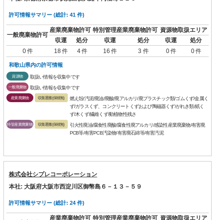
許可情報サマリー (総計: 41 件)
産業廃棄物許可
特別管理産業廃棄物許可
資源物取扱エリア
一般廃棄物許可
収運
処分
収運
処分
収運
処分
0 件
18 件
4 件
16 件
3 件
0 件
0 件
和歌山県内の許可情報
資源物
取扱い情報を収集中です
一般廃棄物
取扱い情報を収集中です
産業廃棄物
収集運搬(保積無)
燃え殻/汚泥/廃油/廃酸/廃アルカリ/廃プラスチック類/ゴムくず/金属く
ず/ガラスくず、コンクリートくずおよび陶磁器くず/がれき類/紙く
ず/木くず/繊維くず/動植物性残さ
特管産業廃棄物
収集運搬(保積無)
引火性廃油/腐食性廃酸/腐食性廃アルカリ/感染性産業廃棄物/有害廃
PCB等/有害PCB汚染物/有害廃石綿等/有害汚泥
株式会社シプレコーポレーション
本社: 大阪府大阪市西淀川区御幣島６－１３－５９
許可情報サマリー (総計: 24 件)
産業廃棄物許可
特別管理産業廃棄物許可
資源物取扱エリア