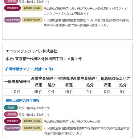
一般廃棄物
取扱い情報を収集中です
産業廃棄物
収集運搬(保積無)
汚泥/廃油/廃酸/廃アルカリ/廃プラスチック類/金属くず/ガラスくず、
コンクリートくずおよび陶磁器くず
特管産業廃棄物
収集運搬(保積無)
引火性廃油/腐食性廃酸/腐食性廃アルカリ/感染性産業廃棄物/有害廃
水銀等/有害廃油/有害汚泥/有害廃酸/有害廃アルカリ
エコシステムジャパン株式会社
本社: 東京都千代田区外神田四丁目１４番１号
許可情報サマリー (総計: 91 件)
産業廃棄物許可
特別管理産業廃棄物許可
資源物取扱エリア
一般廃棄物許可
収運
処分
収運
処分
収運
処分
0 件
45 件
0 件
46 件
0 件
0 件
0 件
和歌山県内の許可情報
資源物
取扱い情報を収集中です
一般廃棄物
取扱い情報を収集中です
産業廃棄物
収集運搬(保積無)
汚泥/廃油/廃酸/廃アルカリ/廃プラスチック類
特管産業廃棄物
収集運搬(保積無)
引火性廃油/腐食性廃酸/有害廃PCB等/有害PCB汚染物/有害廃油/有害
汚泥/有害廃酸/有害廃アルカリ