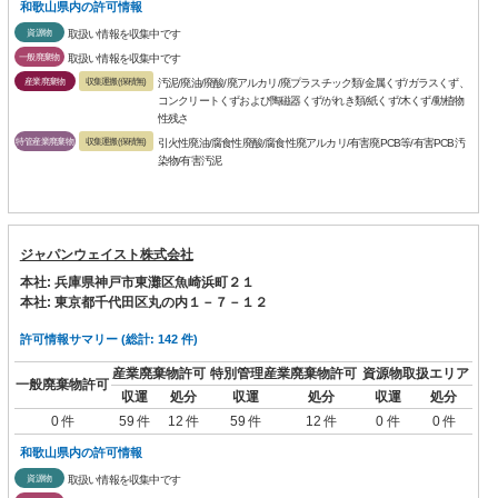
和歌山県内の許可情報
資源物
取扱い情報を収集中です
一般廃棄物
取扱い情報を収集中です
産業廃棄物
収集運搬(保積無)
汚泥/廃油/廃酸/廃アルカリ/廃プラスチック類/金属くず/ガラスくず、
コンクリートくずおよび陶磁器くず/がれき類/紙くず/木くず/動植物
性残さ
特管産業廃棄物
収集運搬(保積無)
引火性廃油/腐食性廃酸/腐食性廃アルカリ/有害廃PCB等/有害PCB汚
染物/有害汚泥
ジャパンウェイスト株式会社
本社: 兵庫県神戸市東灘区魚崎浜町２１
本社: 東京都千代田区丸の内１－７－１２
許可情報サマリー (総計: 142 件)
産業廃棄物許可
特別管理産業廃棄物許可
資源物取扱エリア
一般廃棄物許可
収運
処分
収運
処分
収運
処分
0 件
59 件
12 件
59 件
12 件
0 件
0 件
和歌山県内の許可情報
資源物
取扱い情報を収集中です