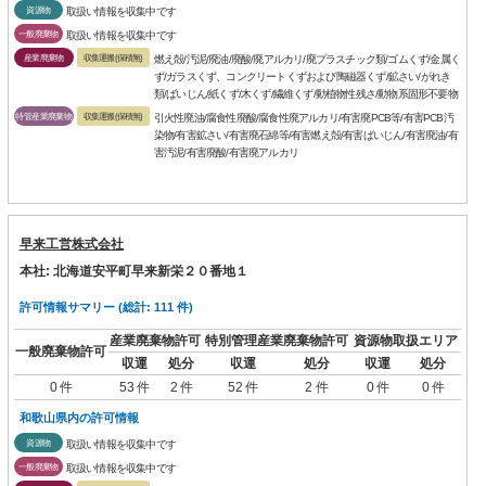
資源物
取扱い情報を収集中です
一般廃棄物
取扱い情報を収集中です
産業廃棄物
収集運搬(保積無)
燃え殻/汚泥/廃油/廃酸/廃アルカリ/廃プラスチック類/ゴムくず/金属く
ず/ガラスくず、コンクリートくずおよび陶磁器くず/鉱さい/がれき
類/ばいじん/紙くず/木くず/繊維くず/動植物性残さ/動物系固形不要物
特管産業廃棄物
収集運搬(保積無)
引火性廃油/腐食性廃酸/腐食性廃アルカリ/有害廃PCB等/有害PCB汚
染物/有害鉱さい/有害廃石綿等/有害燃え殻/有害ばいじん/有害廃油/有
害汚泥/有害廃酸/有害廃アルカリ
早来工営株式会社
本社: 北海道安平町早来新栄２０番地１
許可情報サマリー (総計: 111 件)
産業廃棄物許可
特別管理産業廃棄物許可
資源物取扱エリア
一般廃棄物許可
収運
処分
収運
処分
収運
処分
0 件
53 件
2 件
52 件
2 件
0 件
0 件
和歌山県内の許可情報
資源物
取扱い情報を収集中です
一般廃棄物
取扱い情報を収集中です