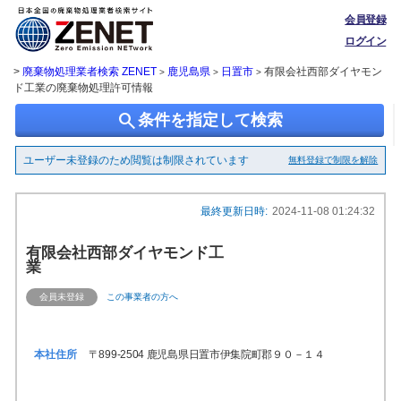
会員登録
ログイン
>
廃棄物処理業者検索 ZENET
鹿児島県
日置市
有限会社西部ダイヤモン
>
>
>
ド工業の廃棄物処理許可情報
search
条件を指定して検索
ユーザー未登録のため閲覧は制限されています
無料登録で制限を解除
最終更新日時:
2024-11-08 01:24:32
有限会社西部ダイヤモンド工
業
会員未登録
この事業者の方へ
本社住所
〒899-2504 鹿児島県日置市伊集院町郡９０－１４