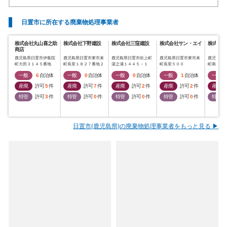
日置市に所在する廃棄物処理事業者
株式会社丸山喜之助
株式会社下野建設
株式会社三窪建設
株式会社サン・エイ
株式会社
商店
鹿児島県日置市伊集院
鹿児島県日置市東市来
鹿児島県日置市吹上町
鹿児島県日置市東市来
鹿児島県
町大田３１４５番地
町長里１８２７番地２
湯之浦１４４５－１
町長里５００
町南神之
一般
6
自治体
一般
0
自治体
一般
0
自治体
一般
1
自治体
一般
産廃
許可
5
件
産廃
許可
7
件
産廃
許可
2
件
産廃
許可
2
件
産廃
特管
許可
3
件
特管
許可
0
件
特管
許可
0
件
特管
許可
0
件
特管
日置市(鹿児島県)の廃棄物処理事業者をもっと見る ▶