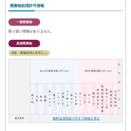
廃棄物処理許可情報
一般廃棄物
取り扱い情報がありません。
産業廃棄物
収集・運搬(積替え保管なし)
許
あらゆる事業活動に伴うもの
特定の事業活動に伴うもの
可
証
動
動
物
動
Ｐ
廃
ガ
動
13
ゴ
金
が
ば
繊
植
系
物
燃
ア
廃
ラ
鉱
紙
木
物
号
汚
廃
廃
ム
属
れ
い
維
物
固
の
え
ル
プ
陶
さ
く
く
の
廃
Ｄ
泥
油
酸
く
く
き
じ
く
性
形
ふ
殻
カ
ラ
く
い
ず
ず
死
棄
ず
ず
類
ん
ず
残
不
ん
リ
ず
体
物
さ
要
尿
Ｆ
物
無料会員登録で今すぐ情報を見る
鹿児島県