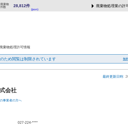
業廃棄物
28,812件
廃棄物処理業の許
可件数
(json)
廃棄物処理許可情報
のため閲覧は制限されています
無
最終更新日時:
2
式会社
の事業者の方へ
027-224-****