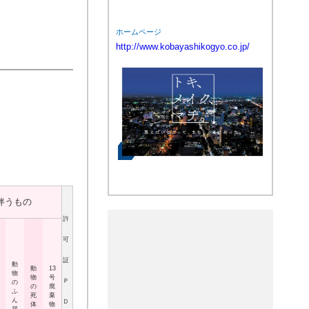
ホームページ
http://www.kobayashikogyo.co.jp/
伴うもの
許
可
証
動
動
13
物
物
号
Ｐ
の
の
廃
ふ
死
棄
ん
Ｄ
体
物