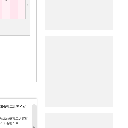
尿
Ｆ
限会社エルアイビ
有限会社須田工業
株式会社テシマ
株式会社オ
馬県前橋市二之宮町
群馬県前橋市富士見町
群馬県前橋市富士見町
群馬県前橋
６９番地１０
小暮２４２０番地
小暮２２９５番地の１
２５０番地
３