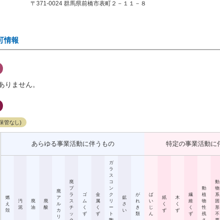
〒371-0024 群馬県前橋市表町２－１１－８
可情報
ありません。
保管なし)
あらゆる事業活動に伴うもの
特定の事業活動に
ガ
ラ
ス
廃
コ
動
プ
ン
動
物
廃
ラ
ゴ
金
ク
が
ば
繊
植
系
燃
ア
鉱
紙
木
汚
廃
廃
ス
ム
属
リ
れ
い
維
物
固
え
ル
さ
く
く
泥
油
酸
チ
く
く
ー
き
じ
く
性
形
殻
カ
い
ず
ず
ッ
ず
ず
ト
類
ん
ず
残
不
リ