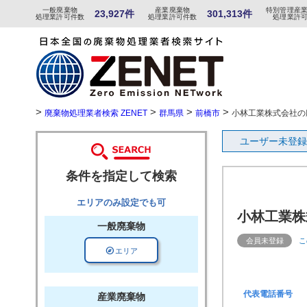
一般
廃棄物
産
業
廃
棄物
特
別
管
理産
23,927件
301,313件
処理業許可件数
処理業許可件数
処理業許
>
>
>
>
廃棄物処理業者検索 ZENET
群馬県
前橋市
小林工業株式会社の
ユーザー未登録
条件を指定して検索
エリアのみ設定でも可
小林工業株
一般廃棄物
会員未登録
こ
explore
エリア
代表電話番号
産業廃棄物