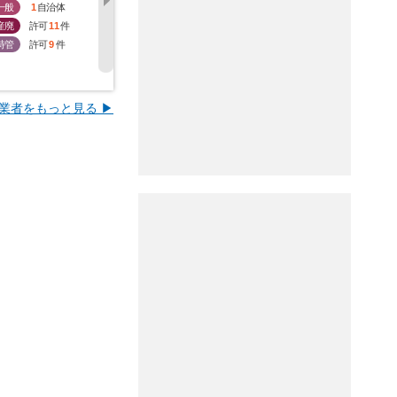
一般
1
自治体
一般
1
自治体
一般
2
自治体
一般
1
産廃
許可
11
件
産廃
許可
13
件
産廃
許可
11
件
産廃
許
特管
許可
9
件
特管
許可
3
件
特管
許可
3
件
特管
許
業者をもっと見る ▶