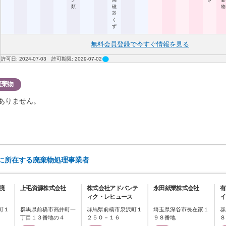
ク
陶
さ
要
類
磁
物
器
く
ず
無料会員登録で今すぐ情報を見る
circle
許可日: 2024-07-03 許可期限: 2029-07-02
廃棄物
ありません。
)に所在する廃棄物処理事業者
境
上毛資源株式会社
株式会社アドバンテ
永田紙業株式会社
有
ィク・レヒュース
イ
町１
群馬県前橋市高井町一
群馬県前橋市泉沢町１
埼玉県深谷市長在家１
群
丁目１３番地の４
２５０－１６
９８番地
８