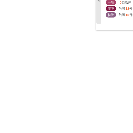
一般
0
自治体
産廃
許可
13
件
特管
許可
15
件