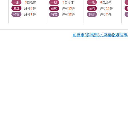
一般
3
自治体
一般
3
自治体
一般
6
自治体
産廃
許可
8
件
産廃
許可
13
件
産廃
許可
10
件
特管
許可
1
件
特管
許可
12
件
特管
許可
7
件
前橋市(群馬県)の廃棄物処理事