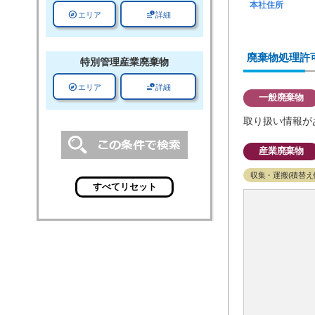
本社住所
explore
data_info_alert
エリア
詳細
廃棄物処理許
特別管理
産業廃棄物
explore
data_info_alert
エリア
詳細
一般廃棄物
取り扱い情報が
産業廃棄物
収集・運搬(積替え