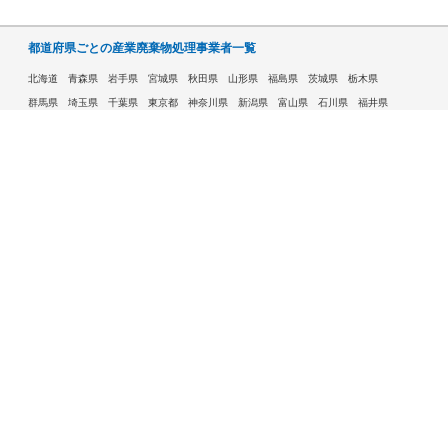
都道府県ごとの産業廃棄物処理事業者一覧
北海道
青森県
岩手県
宮城県
秋田県
山形県
福島県
茨城県
栃木県
群馬県
埼玉県
千葉県
東京都
神奈川県
新潟県
富山県
石川県
福井県
山梨県
長野県
岐阜県
静岡県
愛知県
三重県
滋賀県
京都府
大阪府
兵庫県
奈良県
和歌山県
鳥取県
島根県
岡山県
広島県
山口県
徳島県
香川県
愛媛県
高知県
福岡県
佐賀県
長崎県
熊本県
大分県
宮崎県
鹿児島県
沖縄県
許可自治体である市ごとの産業廃棄物処理事業者一覧
札幌市
旭川市
函館市
青森市
八戸市
盛岡市
仙台市
秋田市
山形市
郡山市
いわき市
福島市
宇都宮市
前橋市
高崎市
さいたま市
川越市
越谷市
川口市
千葉市
船橋市
柏市
八王子市
横浜市
川崎市
相模原市
横須賀市
新潟市
富山市
金沢市
福井市
甲府市
長野市
岐阜市
静岡市
浜松市
名古屋市
豊田市
豊橋市
岡崎市
大津市
京都市
大阪市
堺市
高槻市
東大阪市
豊中市
枚方市
八尾市
寝屋川市
神戸市
姫路市
西宮市
尼崎市
明石市
奈良市
和歌山市
鳥取市
松江市
岡山市
倉敷市
広島市
福山市
呉市
下関市
高松市
松山市
高知市
北九州市
福岡市
久留米市