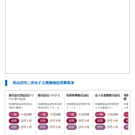
気仙沼市に所在する廃棄物処理事業者
株式会社気仙沼クリ
株式会社ハマナス
松林商事株式会社
佐々木産業株式会社
有限会社
ーンサービス
業
宮城県気仙沼市赤岩上
宮城県気仙沼市本吉町
宮城県気仙沼市田中前
宮城県気仙沼市茗荷沢
宮城県気
羽田５番地１
津谷松岡１７９－８
２－１０－７
２３９番地の１
ヶ沢５２
一般
0
自治体
一般
0
自治体
一般
0
自治体
一般
0
自治体
一般
産廃
許可
1
件
産廃
許可
8
件
産廃
許可
3
件
産廃
許可
3
件
産廃
特管
許可
1
件
特管
許可
2
件
特管
許可
3
件
特管
許可
1
件
特管