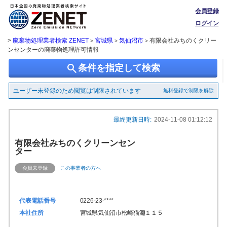
会員登録
ログイン
>
廃棄物処理業者検索 ZENET
宮城県
気仙沼市
有限会社みちのくクリー
>
>
>
ンセンターの廃棄物処理許可情報
search
条件を指定して検索
ユーザー未登録のため閲覧は制限されています
無料登録で制限を解除
最終更新日時:
2024-11-08 01:12:12
有限会社みちのくクリーンセン
ター
会員未登録
この事業者の方へ
代表電話番号
0226-23-****
本社住所
宮城県気仙沼市松崎猫淵１１５