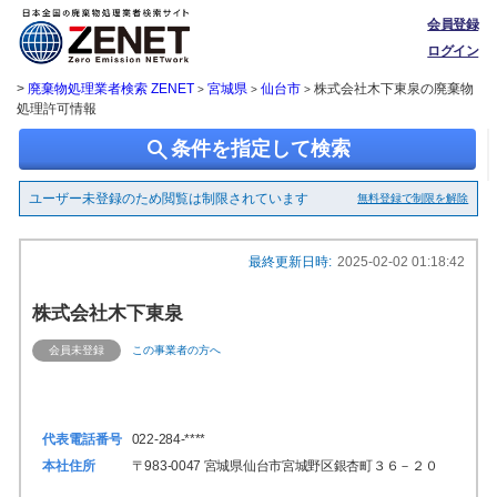
会員登録
ログイン
>
廃棄物処理業者検索 ZENET
宮城県
仙台市
株式会社木下東泉の廃棄物
>
>
>
処理許可情報
search
条件を指定して検索
ユーザー未登録のため閲覧は制限されています
無料登録で制限を解除
最終更新日時:
2025-02-02 01:18:42
株式会社木下東泉
会員未登録
この事業者の方へ
代表電話番号
022-284-****
本社住所
〒983-0047 宮城県仙台市宮城野区銀杏町３６－２０