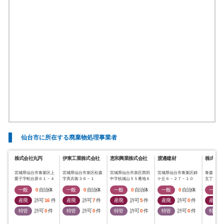
仙台市に所在する廃棄物処理事業者
株式会社丸丙
伊東工業株式会社
恵和興業株式会社
渡邊建材
株式会社
宮城県仙台市青葉区上
宮城県仙台市泉区松森
宮城県仙台市泉区西田
宮城県仙台市青葉区錦
青森県弘
愛子字蛇台原６１－４
字斉兵衛３６－１
中字杭城山５５番地６
ケ丘６－２７－１０
五丁目４
一般
0
自治体
一般
0
自治体
一般
0
自治体
一般
0
自治体
一般
産廃
許可
16
件
産廃
許可
7
件
産廃
許可
5
件
産廃
許可
0
件
産廃
特管
許可
0
件
特管
許可
0
件
特管
許可
0
件
特管
許可
0
件
特管