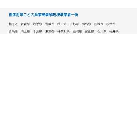
都道府県ごとの産業廃棄物処理事業者一覧
北海道
青森県
岩手県
宮城県
秋田県
山形県
福島県
茨城県
栃木県
群馬県
埼玉県
千葉県
東京都
神奈川県
新潟県
富山県
石川県
福井県
山梨県
長野県
岐阜県
静岡県
愛知県
三重県
滋賀県
京都府
大阪府
兵庫県
奈良県
和歌山県
鳥取県
島根県
岡山県
広島県
山口県
徳島県
香川県
愛媛県
高知県
福岡県
佐賀県
長崎県
熊本県
大分県
宮崎県
鹿児島県
沖縄県
許可自治体である市ごとの産業廃棄物処理事業者一覧
札幌市
旭川市
函館市
青森市
八戸市
盛岡市
仙台市
秋田市
山形市
郡山市
いわき市
福島市
宇都宮市
前橋市
高崎市
さいたま市
川越市
越谷市
川口市
千葉市
船橋市
柏市
八王子市
横浜市
川崎市
相模原市
横須賀市
新潟市
富山市
金沢市
福井市
甲府市
長野市
岐阜市
静岡市
浜松市
名古屋市
豊田市
豊橋市
岡崎市
大津市
京都市
大阪市
堺市
高槻市
東大阪市
豊中市
枚方市
八尾市
寝屋川市
神戸市
姫路市
西宮市
尼崎市
明石市
奈良市
和歌山市
鳥取市
松江市
岡山市
倉敷市
広島市
福山市
呉市
下関市
高松市
松山市
高知市
北九州市
福岡市
久留米市