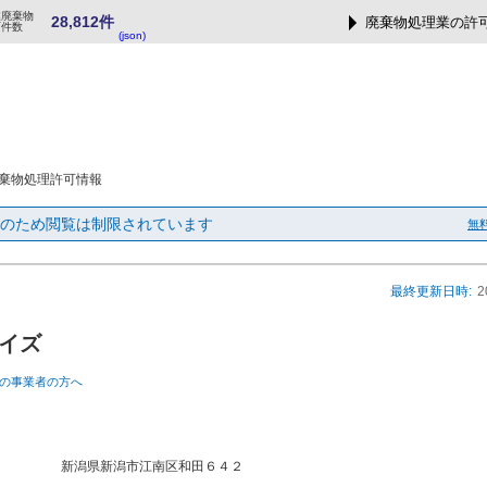
業廃棄物
28,812件
廃棄物処理業の許
可件数
(json)
棄物処理許可情報
のため閲覧は制限されています
無
最終更新日時:
2
イズ
の事業者の方へ
新潟県新潟市江南区和田６４２