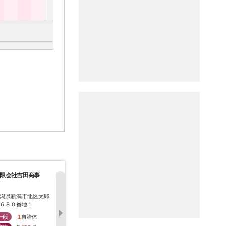
限会社吉田商事
株式会社大橋商会
新東運輸工業株式会
株式会社坪
社
潟県新潟市北区太郎
新潟県新潟市北区島見
新潟県新潟市西区流通
栃木県小山
６８０番地１
町３３９９番地３７
センター六丁目３番地
６
３
一般
1
自治体
一般
1
自治体
一般
0
自治体
一般
0