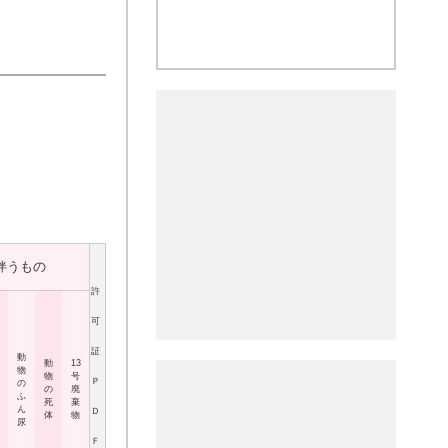
伴うもの
許
可
証
動
動
13
物
物
号
Ｐ
の
の
廃
ふ
死
棄
ん
Ｄ
体
物
尿
Ｆ