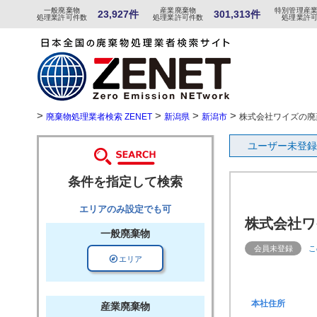
一般
廃棄物
産
業
廃
棄物
特
別
管
理産
23,927件
301,313件
処理業許可件数
処理業許可件数
処理業許
>
>
>
>
廃棄物処理業者検索 ZENET
新潟県
新潟市
株式会社ワイズの廃
ユーザー未登録
条件を指定して検索
エリアのみ設定でも可
株式会社ワ
一般廃棄物
会員未登録
こ
explore
エリア
本社住所
産業廃棄物