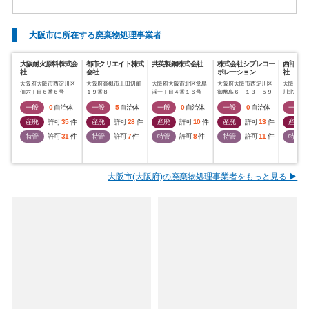
大阪市に所在する廃棄物処理事業者
大阪耐火原料株式会
都市クリエイト株式
共英製鋼株式会社
株式会社シプレコー
西部サー
社
会社
ポレーション
社
大阪府大阪市西淀川区
大阪府高槻市上田辺町
大阪府大阪市北区堂島
大阪府大阪市西淀川区
大阪府大
佃六丁目６番６号
１９番８
浜一丁目４番１６号
御幣島６－１３－５９
川北３－
一般
0
自治体
一般
5
自治体
一般
0
自治体
一般
0
自治体
一般
産廃
許可
35
件
産廃
許可
28
件
産廃
許可
10
件
産廃
許可
13
件
産廃
特管
許可
31
件
特管
許可
7
件
特管
許可
8
件
特管
許可
11
件
特管
大阪市(大阪府)の廃棄物処理事業者をもっと見る ▶