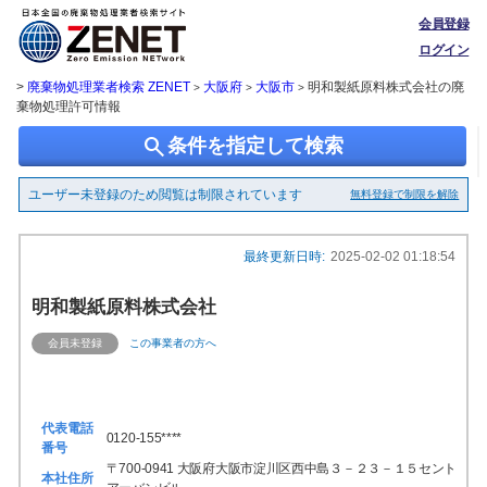
会員登録
ログイン
>
廃棄物処理業者検索 ZENET
大阪府
大阪市
明和製紙原料株式会社の廃
>
>
>
棄物処理許可情報
search
条件を指定して検索
ユーザー未登録のため閲覧は制限されています
無料登録で制限を解除
最終更新日時:
2025-02-02 01:18:54
明和製紙原料株式会社
会員未登録
この事業者の方へ
代表電話
0120-155****
番号
〒700-0941 大阪府大阪市淀川区西中島３－２３－１５セント
本社住所