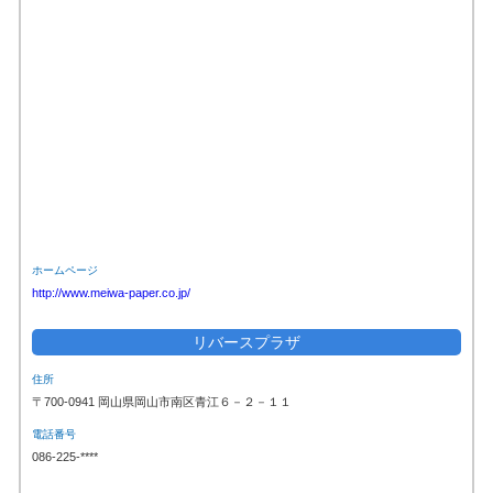
ホームページ
http://www.meiwa-paper.co.jp/
リバースプラザ
住所
〒700-0941 岡山県岡山市南区青江６－２－１１
電話番号
086-225-****