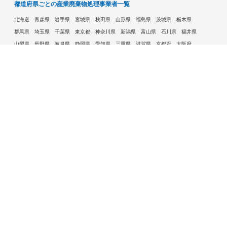
都道府県ごとの産業廃棄物処理事業者一覧
北海道
青森県
岩手県
宮城県
秋田県
山形県
福島県
茨城県
栃木県
群馬県
埼玉県
千葉県
東京都
神奈川県
新潟県
富山県
石川県
福井県
山梨県
長野県
岐阜県
静岡県
愛知県
三重県
滋賀県
京都府
大阪府
兵庫県
奈良県
和歌山県
鳥取県
島根県
岡山県
広島県
山口県
徳島県
香川県
愛媛県
高知県
福岡県
佐賀県
長崎県
熊本県
大分県
宮崎県
鹿児島県
沖縄県
許可自治体である市ごとの産業廃棄物処理事業者一覧
札幌市
旭川市
函館市
青森市
八戸市
盛岡市
仙台市
秋田市
山形市
郡山市
いわき市
福島市
宇都宮市
前橋市
高崎市
さいたま市
川越市
越谷市
川口市
千葉市
船橋市
柏市
八王子市
横浜市
川崎市
相模原市
横須賀市
新潟市
富山市
金沢市
福井市
甲府市
長野市
岐阜市
静岡市
浜松市
名古屋市
豊田市
豊橋市
岡崎市
大津市
京都市
大阪市
堺市
高槻市
東大阪市
豊中市
枚方市
八尾市
寝屋川市
神戸市
姫路市
西宮市
尼崎市
明石市
奈良市
和歌山市
鳥取市
松江市
岡山市
倉敷市
広島市
福山市
呉市
下関市
高松市
松山市
高知市
北九州市
福岡市
久留米市
大牟田市
長崎市
佐世保市
熊本市
大分市
宮崎市
鹿児島市
那覇市
水戸市
吹田市
松本市
一宮市