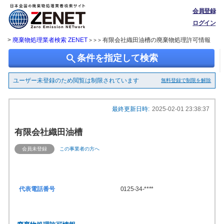
会員登録
ログイン
>
廃棄物処理業者検索 ZENET
有限会社織田油槽の廃棄物処理許可情報
> > >
search
条件を指定して検索
ユーザー未登録のため閲覧は制限されています
無料登録で制限を解除
最終更新日時:
2025-02-01 23:38:37
有限会社織田油槽
会員未登録
この事業者の方へ
代表電話番号
0125-34-****