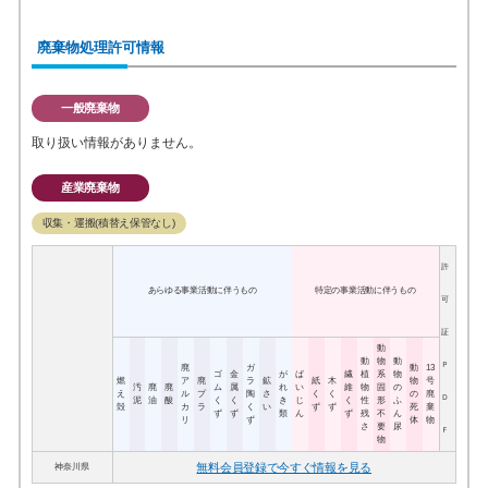
廃棄物処理許可情報
一般廃棄物
取り扱い情報がありません。
産業廃棄物
収集・運搬(積替え保管なし)
許
あらゆる事業活動に伴うもの
特定の事業活動に伴うもの
可
証
動
動
物
動
Ｐ
廃
ガ
動
13
ゴ
金
が
ば
繊
植
系
物
燃
ア
廃
ラ
鉱
紙
木
物
号
汚
廃
廃
ム
属
れ
い
維
物
固
の
え
ル
プ
陶
さ
く
く
の
廃
Ｄ
泥
油
酸
く
く
き
じ
く
性
形
ふ
殻
カ
ラ
く
い
ず
ず
死
棄
ず
ず
類
ん
ず
残
不
ん
リ
ず
体
物
さ
要
尿
Ｆ
物
無料会員登録で今すぐ情報を見る
神奈川県