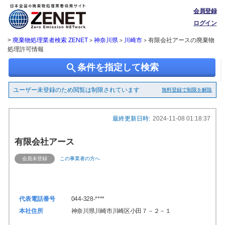
会員登録
ログイン
>
廃棄物処理業者検索 ZENET
神奈川県
川崎市
有限会社アースの廃棄物
>
>
>
処理許可情報
search
条件を指定して検索
ユーザー未登録のため閲覧は制限されています
無料登録で制限を解除
最終更新日時:
2024-11-08 01:18:37
有限会社アース
会員未登録
この事業者の方へ
代表電話番号
044-328-****
本社住所
神奈川県川崎市川崎区小田７－２－１