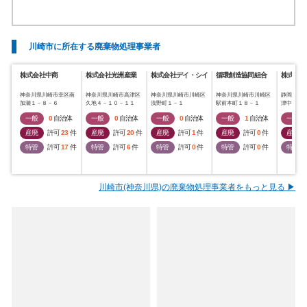
川崎市に所在する廃棄物処理事業者
株式会社中商
株式会社光洲産業
株式会社デイ・シイ
循環創造協同組合
株式会社
神奈川県川崎市幸区南
神奈川県川崎市高津区
神奈川県川崎市川崎区
神奈川県川崎市川崎区
静岡県静
加瀬１－８－６
久地４－１０－１１
浅野町１－１
駅前本町１８－１
津中町９
一般
0
自治体
一般
0
自治体
一般
0
自治体
一般
1
自治体
一般
産廃
許可
23
件
産廃
許可
20
件
産廃
許可
1
件
産廃
許可
0
件
産廃
特管
許可
17
件
特管
許可
6
件
特管
許可
0
件
特管
許可
0
件
特管
川崎市(神奈川県)の廃棄物処理事業者をもっと見る ▶