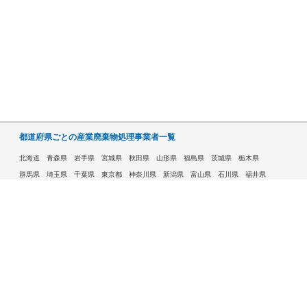
都道府県ごとの産業廃棄物処理事業者一覧
北海道
青森県
岩手県
宮城県
秋田県
山形県
福島県
茨城県
栃木県
群馬県
埼玉県
千葉県
東京都
神奈川県
新潟県
富山県
石川県
福井県
山梨県
長野県
岐阜県
静岡県
愛知県
三重県
滋賀県
京都府
大阪府
兵庫県
奈良県
和歌山県
鳥取県
島根県
岡山県
広島県
山口県
徳島県
香川県
愛媛県
高知県
福岡県
佐賀県
長崎県
熊本県
大分県
宮崎県
鹿児島県
沖縄県
許可自治体である市ごとの産業廃棄物処理事業者一覧
札幌市
旭川市
函館市
青森市
八戸市
盛岡市
仙台市
秋田市
山形市
郡山市
いわき市
福島市
宇都宮市
前橋市
高崎市
さいたま市
川越市