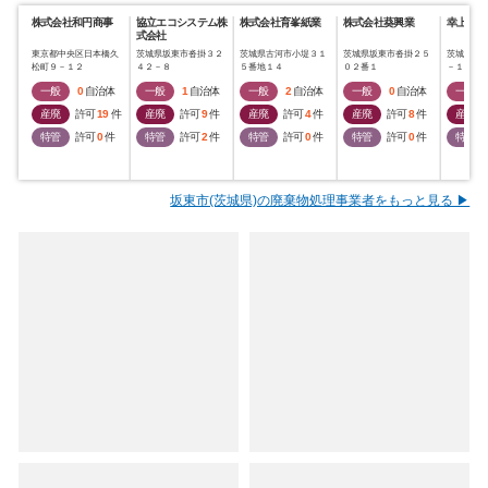
株式会社和円商事
協立エコシステム株
株式会社育峯紙業
株式会社葵興業
幸上建工
式会社
東京都中央区日本橋久
茨城県坂東市沓掛３２
茨城県古河市小堤３１
茨城県坂東市沓掛２５
茨城県坂
松町９－１２
４２－８
５番地１４
０２番１
－１
一般
0
自治体
一般
1
自治体
一般
2
自治体
一般
0
自治体
一般
産廃
許可
19
件
産廃
許可
9
件
産廃
許可
4
件
産廃
許可
8
件
産廃
特管
許可
0
件
特管
許可
2
件
特管
許可
0
件
特管
許可
0
件
特管
坂東市(茨城県)の廃棄物処理事業者をもっと見る ▶