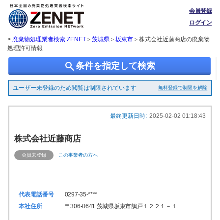
会員登録
ログイン
>
廃棄物処理業者検索 ZENET
茨城県
坂東市
株式会社近藤商店の廃棄物
>
>
>
処理許可情報
search
条件を指定して検索
ユーザー未登録のため閲覧は制限されています
無料登録で制限を解除
最終更新日時:
2025-02-02 01:18:43
株式会社近藤商店
会員未登録
この事業者の方へ
代表電話番号
0297-35-****
本社住所
〒306-0641 茨城県坂東市鵠戸１２２１－１