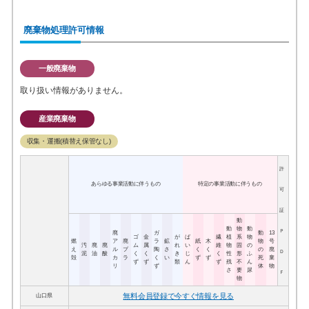
廃棄物処理許可情報
一般廃棄物
取り扱い情報がありません。
産業廃棄物
収集・運搬(積替え保管なし)
許
あらゆる事業活動に伴うもの
特定の事業活動に伴うもの
可
証
動
動
物
動
Ｐ
廃
ガ
動
13
ゴ
金
が
ば
繊
植
系
物
燃
ア
廃
ラ
鉱
紙
木
物
号
汚
廃
廃
ム
属
れ
い
維
物
固
の
え
ル
プ
陶
さ
く
く
の
廃
Ｄ
泥
油
酸
く
く
き
じ
く
性
形
ふ
殻
カ
ラ
く
い
ず
ず
死
棄
ず
ず
類
ん
ず
残
不
ん
リ
ず
体
物
さ
要
尿
Ｆ
物
無料会員登録で今すぐ情報を見る
山口県