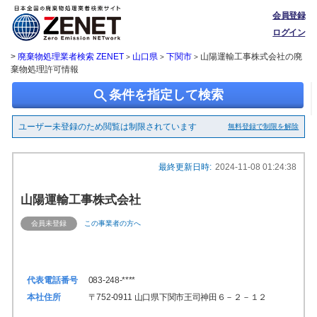
会員登録
ログイン
>
廃棄物処理業者検索 ZENET
山口県
下関市
山陽運輸工事株式会社の廃
>
>
>
棄物処理許可情報
search
条件を指定して検索
ユーザー未登録のため閲覧は制限されています
無料登録で制限を解除
最終更新日時:
2024-11-08 01:24:38
山陽運輸工事株式会社
会員未登録
この事業者の方へ
代表電話番号
083-248-****
本社住所
〒752-0911 山口県下関市王司神田６－２－１２