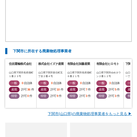
下関市に所在する廃棄物処理事業者
住吉運輸株式会社
株式会社イズナ産業
有限会社加藤産業
有限会社ヒロモト
下関メタ
山口県下関市長府扇町
山口県下関市富任町五
山口県下関市長府扇町
山口県下関市ゆめタウ
山口県下
１番２３号
丁目２番４号
６番２１号
ン２番１２号
一丁目４
一般
0
自治体
一般
0
自治体
一般
0
自治体
一般
3
自治体
一般
産廃
許可
36
件
産廃
許可
10
件
産廃
許可
7
件
産廃
許可
5
件
産廃
特管
許可
0
件
特管
許可
9
件
特管
許可
3
件
特管
許可
3
件
特管
下関市(山口県)の廃棄物処理事業者をもっと見る ▶