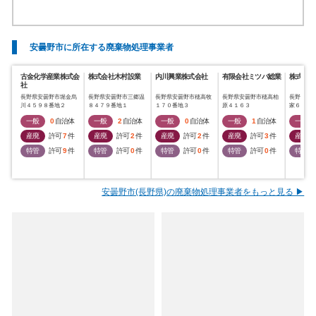
安曇野市に所在する廃棄物処理事業者
古金化学産業株式会
株式会社木村設業
内川興業株式会社
有限会社ミツバ総業
株式会社
社
長野県安曇野市堀金烏
長野県安曇野市三郷温
長野県安曇野市穂高牧
長野県安曇野市穂高柏
長野県安
川４５９８番地２
８４７９番地１
１７０番地３
原４１６３
家６６６
一般
0
自治体
一般
2
自治体
一般
0
自治体
一般
1
自治体
一般
産廃
許可
7
件
産廃
許可
2
件
産廃
許可
2
件
産廃
許可
3
件
産廃
特管
許可
9
件
特管
許可
0
件
特管
許可
0
件
特管
許可
0
件
特管
安曇野市(長野県)の廃棄物処理事業者をもっと見る ▶