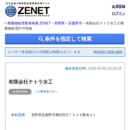
会員登録
ログイン
>
廃棄物処理業者検索 ZENET
長野県
安曇野市
有限会社テトラ水工の廃
>
>
>
棄物処理許可情報
search
条件を指定して検索
ユーザー未登録のため閲覧は制限されています
無料登録で制限を解除
最終更新日時:
2025-07-02 22:25:52
有限会社テトラ水工
会員未登録
この事業者の方へ
本社住所
長野県安曇野市豊科田沢７０３９番地４１