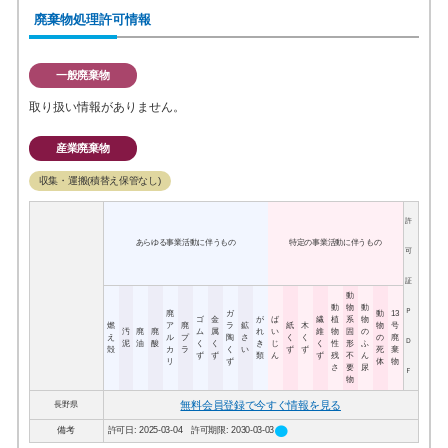
廃棄物処理許可情報
一般廃棄物
取り扱い情報がありません。
産業廃棄物
収集・運搬(積替え保管なし)
許
あらゆる事業活動に伴うもの
特定の事業活動に伴うもの
可
証
動
動
物
動
Ｐ
廃
ガ
動
13
ゴ
金
が
ば
繊
植
系
物
燃
ア
廃
ラ
鉱
紙
木
物
号
汚
廃
廃
ム
属
れ
い
維
物
固
の
え
ル
プ
陶
さ
く
く
の
廃
Ｄ
泥
油
酸
く
く
き
じ
く
性
形
ふ
殻
カ
ラ
く
い
ず
ず
死
棄
ず
ず
類
ん
ず
残
不
ん
リ
ず
体
物
さ
要
尿
Ｆ
物
無料会員登録で今すぐ情報を見る
長野県
circle
備考
許可日: 2025-03-04 許可期限: 2030-03-03