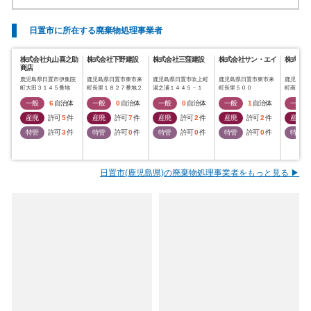
日置市に所在する廃棄物処理事業者
株式会社丸山喜之助
株式会社下野建設
株式会社三窪建設
株式会社サン・エイ
株式会社
商店
鹿児島県日置市伊集院
鹿児島県日置市東市来
鹿児島県日置市吹上町
鹿児島県日置市東市来
鹿児島県
町大田３１４５番地
町長里１８２７番地２
湯之浦１４４５－１
町長里５００
町南神之
一般
6
自治体
一般
0
自治体
一般
0
自治体
一般
1
自治体
一般
産廃
許可
5
件
産廃
許可
7
件
産廃
許可
2
件
産廃
許可
2
件
産廃
特管
許可
3
件
特管
許可
0
件
特管
許可
0
件
特管
許可
0
件
特管
日置市(鹿児島県)の廃棄物処理事業者をもっと見る ▶