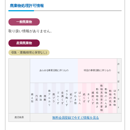
廃棄物処理許可情報
一般廃棄物
取り扱い情報がありません。
産業廃棄物
収集・運搬(積替え保管なし)
許
あらゆる事業活動に伴うもの
特定の事業活動に伴うもの
可
証
動
動
物
動
Ｐ
廃
ガ
動
13
ゴ
金
が
ば
繊
植
系
物
燃
ア
廃
ラ
鉱
紙
木
物
号
汚
廃
廃
ム
属
れ
い
維
物
固
の
え
ル
プ
陶
さ
く
く
の
廃
Ｄ
泥
油
酸
く
く
き
じ
く
性
形
ふ
殻
カ
ラ
く
い
ず
ず
死
棄
ず
ず
類
ん
ず
残
不
ん
リ
ず
体
物
さ
要
尿
Ｆ
物
無料会員登録で今すぐ情報を見る
鹿児島県