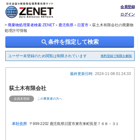
会員登録
ログイン
>
廃棄物処理業者検索 ZENET
鹿児島県
日置市
荻土木有限会社の廃棄物
>
>
>
処理許可情報
search
条件を指定して検索
ユーザー未登録のため閲覧は制限されています
無料登録で制限を解除
最終更新日時:
2024-11-08 01:24:33
荻土木有限会社
会員未登録
この事業者の方へ
本社住所
〒899-2202 鹿児島県日置市東市来町長里７６８－３１