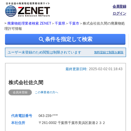
会員登録
ログイン
>
廃棄物処理業者検索 ZENET
千葉県
千葉市
株式会社佐久間の廃棄物処
>
>
>
理許可情報
search
条件を指定して検索
ユーザー未登録のため閲覧は制限されています
無料登録で制限を解除
最終更新日時:
2025-02-02 01:18:43
株式会社佐久間
会員未登録
この事業者の方へ
代表電話番号
043-239-****
本社住所
〒261-0002 千葉県千葉市美浜区新港２３２