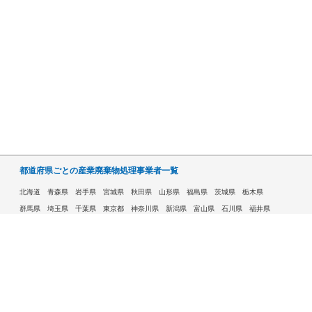
都道府県ごとの産業廃棄物処理事業者一覧
北海道
青森県
岩手県
宮城県
秋田県
山形県
福島県
茨城県
栃木県
群馬県
埼玉県
千葉県
東京都
神奈川県
新潟県
富山県
石川県
福井県
山梨県
長野県
岐阜県
静岡県
愛知県
三重県
滋賀県
京都府
大阪府
兵庫県
奈良県
和歌山県
鳥取県
島根県
岡山県
広島県
山口県
徳島県
香川県
愛媛県
高知県
福岡県
佐賀県
長崎県
熊本県
大分県
宮崎県
鹿児島県
沖縄県
許可自治体である市ごとの産業廃棄物処理事業者一覧