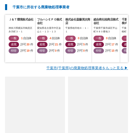
千葉市に所在する廃棄物処理事業者
Ｊ＆Ｔ環境株式会社
フルハシＥＰＯ株式
株式会社斎藤英次商
総合商社桂商店株式
千葉テク
会社
店
会社
株式会社
神奈川県横浜市鶴見区
愛知県名古屋市中区金
千葉県柏市柏６－１－
千葉県千葉市緑区平山
千葉県千
弁天町３－１
山１－１３－１３
１
町９８０番地３
根町１０
一般
1
自治体
一般
4
自治体
一般
0
自治体
一般
0
自治体
一般
産廃
許可
20
件
産廃
許可
21
件
産廃
許可
5
件
産廃
許可
17
件
産廃
特管
許可
19
件
特管
許可
0
件
特管
許可
0
件
特管
許可
15
件
特管
千葉市(千葉県)の廃棄物処理事業者をもっと見る ▶