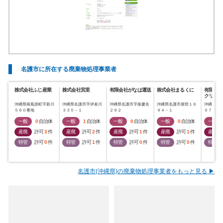
名護市に所在する廃棄物処理事業者
株式会社ふじ産業
株式会社宮里
有限会社がなは運送
株式会社まるくに
有限会社
クリーン
沖縄県南風原町字新川
沖縄県名護市字伊差川
沖縄県名護市字振慶名
沖縄県名護市屋部１６
沖縄県名
５６０番地
３３０－１
２９２
９４－１
０７１－
一般
0
自治体
一般
1
自治体
一般
0
自治体
一般
0
自治体
一般
産廃
許可
3
件
産廃
許可
2
件
産廃
許可
1
件
産廃
許可
1
件
産廃
特管
許可
0
件
特管
許可
1
件
特管
許可
0
件
特管
許可
0
件
特管
名護市(沖縄県)の廃棄物処理事業者をもっと見る ▶