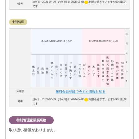
circle
許可日: 2021-07-09 許可期限: 2026-07-08
期限を過ぎていますが90日以内
備考
です
中間処理
許
あらゆる事業活動に伴うもの
特定の事業活動に伴うもの
可
証
動
動
物
動
Ｐ
廃
ガ
動
13
ゴ
金
が
ば
繊
植
系
物
燃
ア
廃
ラ
鉱
紙
木
物
号
汚
廃
廃
ム
属
れ
い
維
物
固
の
え
ル
プ
陶
さ
く
く
の
廃
Ｄ
泥
油
酸
く
く
き
じ
く
性
形
ふ
殻
カ
ラ
く
い
ず
ず
死
棄
ず
ず
類
ん
ず
残
不
ん
リ
ず
体
物
さ
要
尿
Ｆ
物
無料会員登録で今すぐ情報を見る
沖縄県
circle
許可日: 2021-07-09 許可期限: 2026-07-08
期限を過ぎていますが90日以内
備考
です
特別管理産業廃棄物
取り扱い情報がありません。