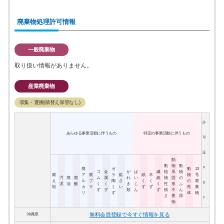
廃棄物処理許可情報
一般廃棄物
取り扱い情報がありません。
産業廃棄物
収集・運搬(積替え保管なし)
許
あらゆる事業活動に伴うもの
特定の事業活動に伴うもの
可
証
動
動
物
動
Ｐ
廃
ガ
動
13
ゴ
金
が
ば
繊
植
系
物
燃
ア
廃
ラ
鉱
紙
木
物
号
汚
廃
廃
ム
属
れ
い
維
物
固
の
え
ル
プ
陶
さ
く
く
の
廃
Ｄ
泥
油
酸
く
く
き
じ
く
性
形
ふ
殻
カ
ラ
く
い
ず
ず
死
棄
ず
ず
類
ん
ず
残
不
ん
リ
ず
体
物
さ
要
尿
Ｆ
物
無料会員登録で今すぐ情報を見る
沖縄県