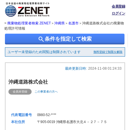
会員登録
ログイン
>
廃棄物処理業者検索 ZENET
沖縄県
名護市
沖縄道路株式会社の廃棄物
>
>
>
処理許可情報
search
条件を指定して検索
ユーザー未登録のため閲覧は制限されています
無料登録で制限を解除
最終更新日時:
2024-11-08 01:24:33
沖縄道路株式会社
会員未登録
この事業者の方へ
代表電話番号
0980-52-****
本社住所
〒905-0019 沖縄県名護市大北４－２７－７５