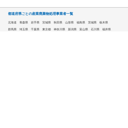
都道府県ごとの産業廃棄物処理事業者一覧
北海道
青森県
岩手県
宮城県
秋田県
山形県
福島県
茨城県
栃木県
群馬県
埼玉県
千葉県
東京都
神奈川県
新潟県
富山県
石川県
福井県
山梨県
長野県
岐阜県
静岡県
愛知県
三重県
滋賀県
京都府
大阪府
兵庫県
奈良県
和歌山県
鳥取県
島根県
岡山県
広島県
山口県
徳島県
香川県
愛媛県
高知県
福岡県
佐賀県
長崎県
熊本県
大分県
宮崎県
鹿児島県
沖縄県
許可自治体である市ごとの産業廃棄物処理事業者一覧
札幌市
旭川市
函館市
青森市
八戸市
盛岡市
仙台市
秋田市
山形市
郡山市
いわき市
福島市
宇都宮市
前橋市
高崎市
さいたま市
川越市
越谷市
川口市
千葉市
船橋市
柏市
八王子市
横浜市
川崎市
相模原市
横須賀市
新潟市
富山市
金沢市
福井市
甲府市
長野市
岐阜市
静岡市
浜松市
名古屋市
豊田市
豊橋市
岡崎市
大津市
京都市
大阪市
堺市
高槻市
東大阪市
豊中市
枚方市
八尾市
寝屋川市
神戸市
姫路市
西宮市
尼崎市
明石市
奈良市
和歌山市
鳥取市
松江市
岡山市
倉敷市
広島市
福山市
呉市
下関市
高松市
松山市
高知市
北九州市
福岡市
久留米市