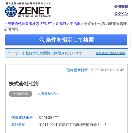
会員登録
ログイン
>
廃棄物処理業者検索 ZENET
京都府
宇治市
株式会社七海の廃棄物処理
>
>
>
許可情報
search
条件を指定して検索
ユーザー未登録のため閲覧は制限されています
無料登録で制限を解除
最終更新日時:
2025-02-02 01:18:46
株式会社七海
会員未登録
この事業者の方へ
代表電話番号
0774-28-****
本社住所
〒611-0041 京都府宇治市槇島町石橋４－７