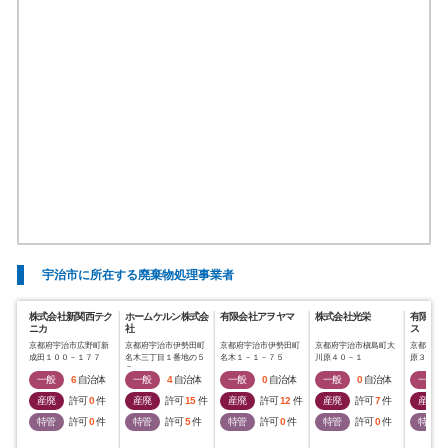
宇治市に所在する廃棄物処理事業者
株式会社新関西テク
ホームケルン株式会
有限会社アヲヤマ
株式会社光栄
有限会社
ニカ
社
ス
京都府宇治市広野町新
京都府宇治市伊勢田町
京都府宇治市伊勢田町
京都府宇治市槇島町大
京都府宇
成田１００－１７７
名木三丁目１番地の５
名木１－１－７５
川原４０－１
原３１
７
一般
6
自治体
一般
4
自治体
一般
0
自治体
一般
0
自治体
一般
産廃
許可
0
件
産廃
許可
15
件
産廃
許可
12
件
産廃
許可
7
件
産廃
特管
許可
0
件
特管
許可
5
件
特管
許可
0
件
特管
許可
0
件
特管