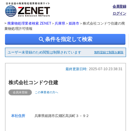
会員登録
ログイン
>
廃棄物処理業者検索 ZENET
兵庫県
姫路市
株式会社コンドウ住建の廃
>
>
>
棄物処理許可情報
search
条件を指定して検索
ユーザー未登録のため閲覧は制限されています
無料登録で制限を解除
最終更新日時:
2025-07-10 23:38:31
株式会社コンドウ住建
会員未登録
この事業者の方へ
本社住所
兵庫県姫路市広畑区高浜町３－９２