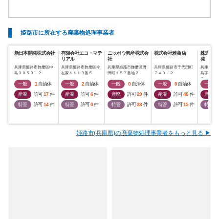
姫路市に所在する廃棄物処理事業者
新日本開発株式会社
有限会社エコ・マテ
ニッポウ興産株式会
株式会社雅商店
株式会社
リアル
社
発
兵庫県姫路市飾磨区中
兵庫県姫路市飾磨区今
兵庫県姫路市飾磨区野
兵庫県姫路市千代田町
兵庫県姫
島３０５９－２
在家１１１３番５
田町１５７番地２
７４０－２
島字宝来
７
一般
1
自治体
一般
2
自治体
一般
0
自治体
一般
0
自治体
一般
産廃
許可
17
件
産廃
許可
6
件
産廃
許可
29
件
産廃
許可
48
件
産廃
特管
許可
14
件
特管
許可
0
件
特管
許可
28
件
特管
許可
15
件
特管
姫路市(兵庫県)の廃棄物処理事業者をもっと見る ▶