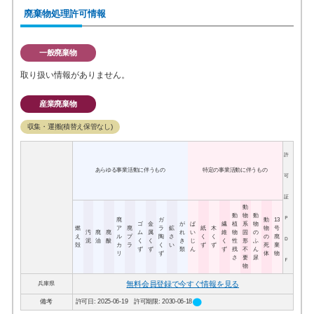
廃棄物処理許可情報
一般廃棄物
取り扱い情報がありません。
産業廃棄物
収集・運搬(積替え保管なし)
許
あらゆる事業活動に伴うもの
特定の事業活動に伴うもの
可
証
動
動
物
動
Ｐ
廃
ガ
動
13
ゴ
金
が
ば
繊
植
系
物
燃
ア
廃
ラ
鉱
紙
木
物
号
汚
廃
廃
ム
属
れ
い
維
物
固
の
え
ル
プ
陶
さ
く
く
の
廃
Ｄ
泥
油
酸
く
く
き
じ
く
性
形
ふ
殻
カ
ラ
く
い
ず
ず
死
棄
ず
ず
類
ん
ず
残
不
ん
リ
ず
体
物
さ
要
尿
Ｆ
物
無料会員登録で今すぐ情報を見る
兵庫県
circle
備考
許可日: 2025-06-19 許可期限: 2030-06-18