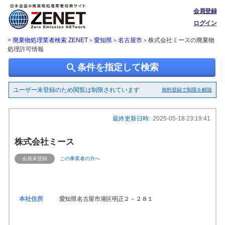
会員登録
ログイン
>
廃棄物処理業者検索 ZENET
愛知県
名古屋市
株式会社ミースの廃棄物
>
>
>
処理許可情報
search
条件を指定して検索
ユーザー未登録のため閲覧は制限されています
無料登録で制限を解除
最終更新日時:
2025-05-18 23:19:41
株式会社ミース
会員未登録
この事業者の方へ
本社住所
愛知県名古屋市港区明正２－２８１