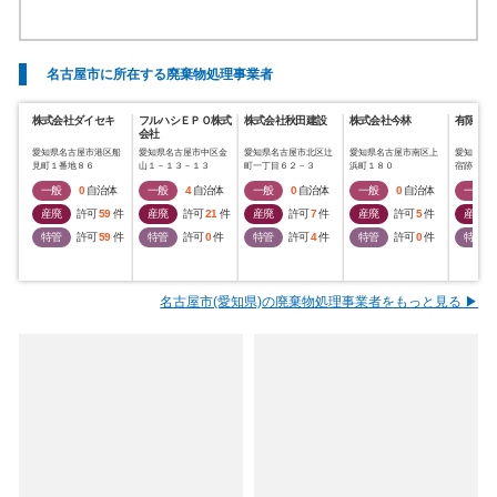
名古屋市に所在する廃棄物処理事業者
株式会社ダイセキ
フルハシＥＰＯ株式
株式会社秋田建設
株式会社今林
有限会社
会社
愛知県名古屋市港区船
愛知県名古屋市中区金
愛知県名古屋市北区辻
愛知県名古屋市南区上
愛知県名
見町１番地８６
山１－１３－１３
町一丁目６２－３
浜町１８０
宿跡町１
一般
0
自治体
一般
4
自治体
一般
0
自治体
一般
0
自治体
一般
産廃
許可
59
件
産廃
許可
21
件
産廃
許可
7
件
産廃
許可
5
件
産廃
特管
許可
59
件
特管
許可
0
件
特管
許可
4
件
特管
許可
0
件
特管
名古屋市(愛知県)の廃棄物処理事業者をもっと見る ▶