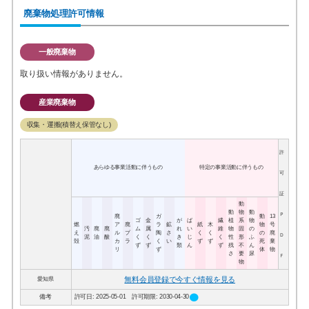
廃棄物処理許可情報
一般廃棄物
取り扱い情報がありません。
産業廃棄物
収集・運搬(積替え保管なし)
許
あらゆる事業活動に伴うもの
特定の事業活動に伴うもの
可
証
動
動
物
動
Ｐ
廃
ガ
動
13
ゴ
金
が
ば
繊
植
系
物
燃
ア
廃
ラ
鉱
紙
木
物
号
汚
廃
廃
ム
属
れ
い
維
物
固
の
え
ル
プ
陶
さ
く
く
の
廃
Ｄ
泥
油
酸
く
く
き
じ
く
性
形
ふ
殻
カ
ラ
く
い
ず
ず
死
棄
ず
ず
類
ん
ず
残
不
ん
リ
ず
体
物
さ
要
尿
Ｆ
物
無料会員登録で今すぐ情報を見る
愛知県
circle
備考
許可日: 2025-05-01 許可期限: 2030-04-30