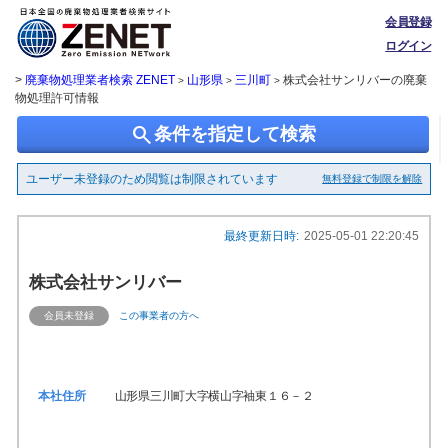
会員登録
ログイン
>
廃棄物処理業者検索 ZENET
山形県
三川町
株式会社サンリバーの廃棄
>
>
>
物処理許可情報
search
条件を指定して検索
ユーザー未登録のため閲覧は制限されています
無料登録で制限を解除
最終更新日時:
2025-05-01 22:20:45
株式会社サンリバー
会員未登録
この事業者の方へ
本社住所
山形県三川町大字横山字袖東１６－２