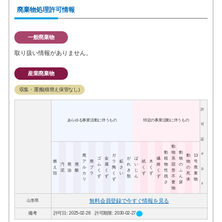
廃棄物処理許可情報
一般廃棄物
取り扱い情報がありません。
産業廃棄物
収集・運搬(積替え保管なし)
許
あらゆる事業活動に伴うもの
特定の事業活動に伴うもの
可
証
動
動
物
動
Ｐ
廃
ガ
動
13
ゴ
金
が
ば
繊
植
系
物
燃
ア
廃
ラ
鉱
紙
木
物
号
汚
廃
廃
ム
属
れ
い
維
物
固
の
え
ル
プ
陶
さ
く
く
の
廃
Ｄ
泥
油
酸
く
く
き
じ
く
性
形
ふ
殻
カ
ラ
く
い
ず
ず
死
棄
ず
ず
類
ん
ず
残
不
ん
リ
ず
体
物
さ
要
尿
Ｆ
物
無料会員登録で今すぐ情報を見る
山形県
circle
備考
許可日: 2025-02-28 許可期限: 2030-02-27