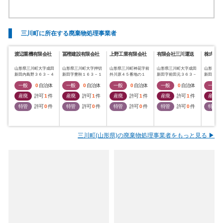
三川町に所在する廃棄物処理事業者
渡辺重機有限会社
冨樫建設有限会社
上野工業有限会社
有限会社三川運送
株式会社
山形県三川町大字成田
山形県三川町大字押切
山形県三川町神花字前
山形県三川町大字成田
山形県三
新田内島野３６３－４
新田字豊秋１６３－１
外川原４５番地の１
新田字前田元３６３－
新田字五
１
一般
0
自治体
一般
0
自治体
一般
0
自治体
一般
0
自治体
一般
産廃
許可
1
件
産廃
許可
1
件
産廃
許可
1
件
産廃
許可
1
件
産廃
特管
許可
0
件
特管
許可
0
件
特管
許可
0
件
特管
許可
0
件
特管
三川町(山形県)の廃棄物処理事業者をもっと見る ▶