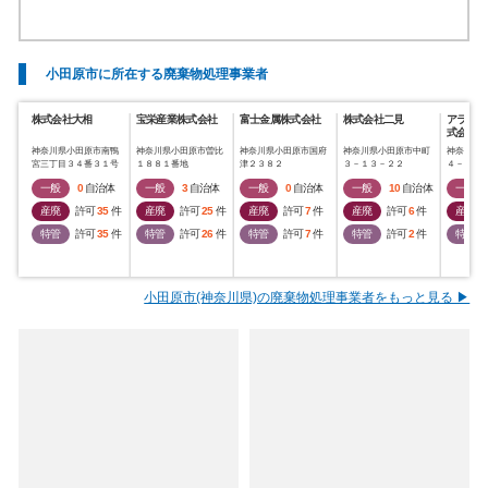
小田原市に所在する廃棄物処理事業者
株式会社大相
宝栄産業株式会社
富士金属株式会社
株式会社二見
アライ・
式会社
神奈川県小田原市南鴨
神奈川県小田原市曽比
神奈川県小田原市国府
神奈川県小田原市中町
神奈川県
宮三丁目３４番３１号
１８８１番地
津２３８２
３－１３－２２
４－２８
一般
0
自治体
一般
3
自治体
一般
0
自治体
一般
10
自治体
一般
産廃
許可
35
件
産廃
許可
25
件
産廃
許可
7
件
産廃
許可
6
件
産廃
特管
許可
35
件
特管
許可
26
件
特管
許可
7
件
特管
許可
2
件
特管
小田原市(神奈川県)の廃棄物処理事業者をもっと見る ▶