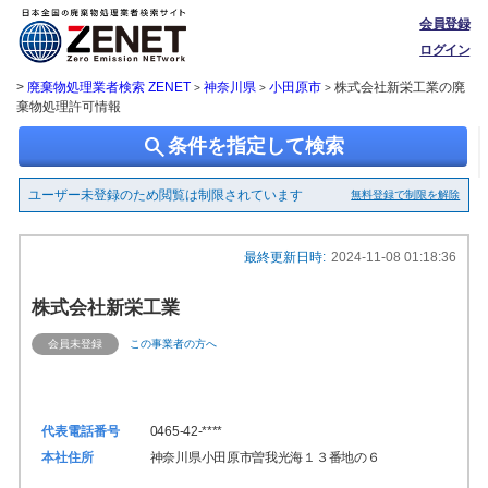
会員登録
ログイン
>
廃棄物処理業者検索 ZENET
神奈川県
小田原市
株式会社新栄工業の廃
>
>
>
棄物処理許可情報
search
条件を指定して検索
ユーザー未登録のため閲覧は制限されています
無料登録で制限を解除
最終更新日時:
2024-11-08 01:18:36
株式会社新栄工業
会員未登録
この事業者の方へ
代表電話番号
0465-42-****
本社住所
神奈川県小田原市曽我光海１３番地の６