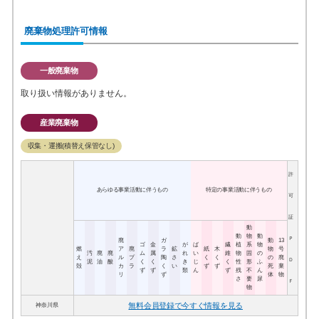
廃棄物処理許可情報
一般廃棄物
取り扱い情報がありません。
産業廃棄物
収集・運搬(積替え保管なし)
許
あらゆる事業活動に伴うもの
特定の事業活動に伴うもの
可
証
動
動
物
動
Ｐ
廃
ガ
動
13
ゴ
金
が
ば
繊
植
系
物
燃
ア
廃
ラ
鉱
紙
木
物
号
汚
廃
廃
ム
属
れ
い
維
物
固
の
え
ル
プ
陶
さ
く
く
の
廃
Ｄ
泥
油
酸
く
く
き
じ
く
性
形
ふ
殻
カ
ラ
く
い
ず
ず
死
棄
ず
ず
類
ん
ず
残
不
ん
リ
ず
体
物
さ
要
尿
Ｆ
物
無料会員登録で今すぐ情報を見る
神奈川県