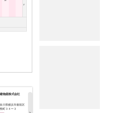
尿
Ｆ
建物産株式会社
株式会社グーン
東芝環境ソリューシ
株式会社兼
ョン株式会社
奈川県横浜市都筑区
神奈川県横浜市金沢区
神奈川県横浜市鶴見区
静岡県静岡
熊町３４ー３
鳥浜町１７－３
寛政町２０番１号
津中町９９