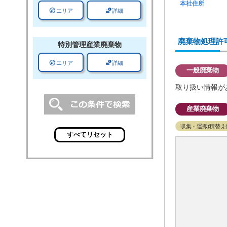
本社住所
explore
data_info_alert
エリア
詳細
廃棄物処理許
特別管理
産業廃棄物
explore
data_info_alert
エリア
詳細
一般廃棄物
取り扱い情報が
産業廃棄物
収集・運搬(積替え