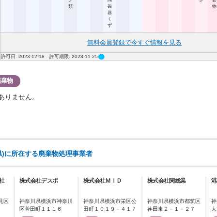
ク
陶
さ
要
類
磁
物
器
く
ず
無料会員登録で今すぐ情報を見る
circle
許可日: 2023-12-18 許可期限: 2028-11-25
廃棄物
ありません。
県)に所在する廃棄物処理事業者
社
株式会社デスポ
株式会社ＭＩＤ
株式会社関総業
港
見区
神奈川県横浜市神奈川
神奈川県横浜市栄区公
神奈川県横浜市都筑区
神
区菅田町１１１６
田町１０１９－４１７
荏田東２－１－２７
大