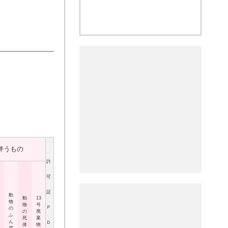
伴うもの
許
可
証
動
動
13
物
物
号
Ｐ
の
の
廃
ふ
死
棄
ん
Ｄ
体
物