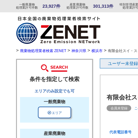
一般
廃棄物
産
業
廃
棄物
特
別
管
理産
23,927件
301,313件
処理業許可件数
処理業許可件数
処理業許
>
>
>
>
廃棄物処理業者検索 ZENET
神奈川県
横浜市
有限会社スイ・ス
ユーザー未登録
条件を指定して検索
エリアのみ設定でも可
有限会社ス
一般廃棄物
会員未登録
こ
explore
エリア
代表電話番号
産業廃棄物