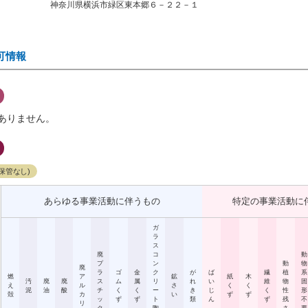
神奈川県横浜市緑区東本郷６－２２－１
可情報
ありません。
保管なし)
あらゆる事業活動に伴うもの
特定の事業活動に
ガ
ラ
ス
廃
コ
動
プ
ン
動
物
廃
ラ
ゴ
金
ク
が
ば
繊
植
系
燃
ア
鉱
紙
木
汚
廃
廃
ス
ム
属
リ
れ
い
維
物
固
え
ル
さ
く
く
泥
油
酸
チ
く
く
ー
き
じ
く
性
形
殻
カ
い
ず
ず
ッ
ず
ず
ト
類
ん
ず
残
不
リ