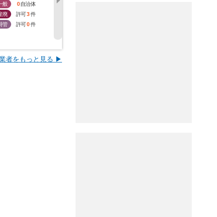
一般
0
自治体
一般
0
自治体
一般
2
自治体
一般
2
産廃
許可
3
件
産廃
許可
1
件
産廃
許可
51
件
産廃
許
特管
許可
0
件
特管
許可
0
件
特管
許可
21
件
特管
許
業者をもっと見る ▶