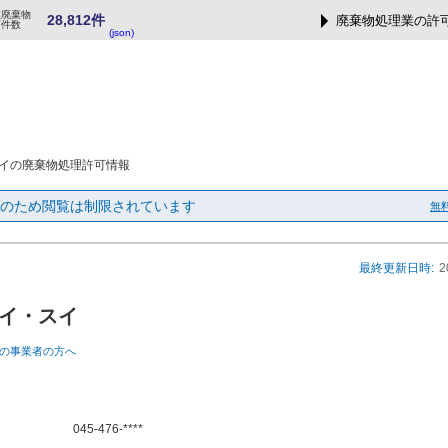
業廃棄物
28,812件
廃棄物処理業の許
可件数
(json)
イの廃棄物処理許可情報
のため閲覧は制限されています
無
最終更新日時:
2
イ・スイ
の事業者の方へ
045-476-****