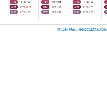
一般
1
自治体
一般
0
自治体
一般
0
自治体
産廃
許可
10
件
産廃
許可
4
件
産廃
許可
3
件
特管
許可
6
件
特管
許可
2
件
特管
許可
3
件
横浜市(神奈川県)の廃棄物処理事