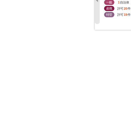
一般
1
自治体
産廃
許可
20
件
特管
許可
19
件