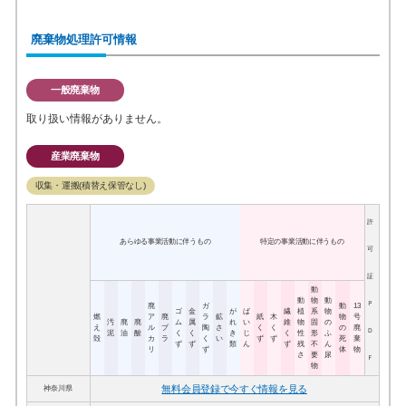
廃棄物処理許可情報
一般廃棄物
取り扱い情報がありません。
産業廃棄物
収集・運搬(積替え保管なし)
許
あらゆる事業活動に伴うもの
特定の事業活動に伴うもの
可
証
動
動
物
動
Ｐ
廃
ガ
動
13
ゴ
金
が
ば
繊
植
系
物
燃
ア
廃
ラ
鉱
紙
木
物
号
汚
廃
廃
ム
属
れ
い
維
物
固
の
え
ル
プ
陶
さ
く
く
の
廃
Ｄ
泥
油
酸
く
く
き
じ
く
性
形
ふ
殻
カ
ラ
く
い
ず
ず
死
棄
ず
ず
類
ん
ず
残
不
ん
リ
ず
体
物
さ
要
尿
Ｆ
物
無料会員登録で今すぐ情報を見る
神奈川県