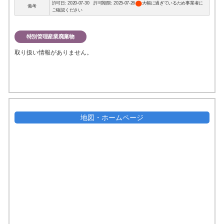
circle
許可日: 2020-07-30 許可期限: 2025-07-26
大幅に過ぎているため事業者に
備考
ご確認ください
特別管理産業廃棄物
取り扱い情報がありません。
地図・ホームページ