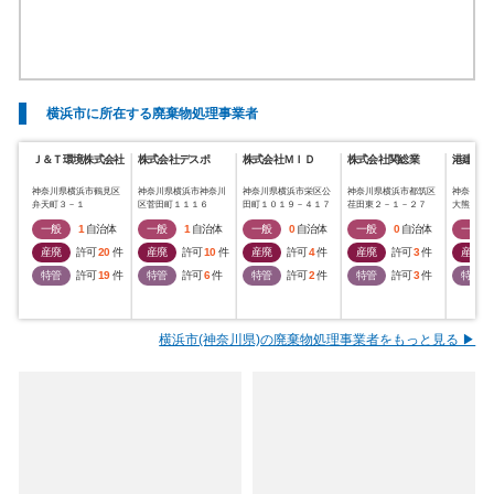
横浜市に所在する廃棄物処理事業者
Ｊ＆Ｔ環境株式会社
株式会社デスポ
株式会社ＭＩＤ
株式会社関総業
港建物産
神奈川県横浜市鶴見区
神奈川県横浜市神奈川
神奈川県横浜市栄区公
神奈川県横浜市都筑区
神奈川県
弁天町３－１
区菅田町１１１６
田町１０１９－４１７
荏田東２－１－２７
大熊町３
一般
1
自治体
一般
1
自治体
一般
0
自治体
一般
0
自治体
一般
産廃
許可
20
件
産廃
許可
10
件
産廃
許可
4
件
産廃
許可
3
件
産廃
特管
許可
19
件
特管
許可
6
件
特管
許可
2
件
特管
許可
3
件
特管
横浜市(神奈川県)の廃棄物処理事業者をもっと見る ▶