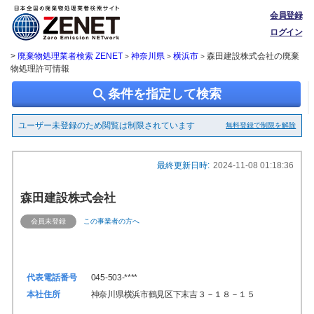
会員登録
ログイン
>
廃棄物処理業者検索 ZENET
神奈川県
横浜市
森田建設株式会社の廃棄
>
>
>
物処理許可情報
search
条件を指定して検索
ユーザー未登録のため閲覧は制限されています
無料登録で制限を解除
最終更新日時:
2024-11-08 01:18:36
森田建設株式会社
会員未登録
この事業者の方へ
代表電話番号
045-503-****
本社住所
神奈川県横浜市鶴見区下末吉３－１８－１５