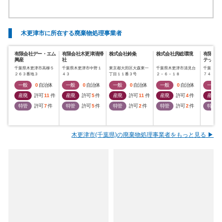
木更津市に所在する廃棄物処理事業者
有限会社デー・エム
有限会社木更津清掃
株式会社鈴粂
株式会社房総環境
有限会社
興産
社
テック
千葉県木更津市高柳５
千葉県木更津市中野１
東京都大田区大森東一
千葉県木更津市清見台
千葉県木
２６３番地３
４３
丁目１１番３号
２－６－１８
７４
一般
0
自治体
一般
0
自治体
一般
0
自治体
一般
0
自治体
一般
産廃
許可
11
件
産廃
許可
5
件
産廃
許可
11
件
産廃
許可
4
件
産廃
特管
許可
7
件
特管
許可
5
件
特管
許可
2
件
特管
許可
2
件
特管
木更津市(千葉県)の廃棄物処理事業者をもっと見る ▶