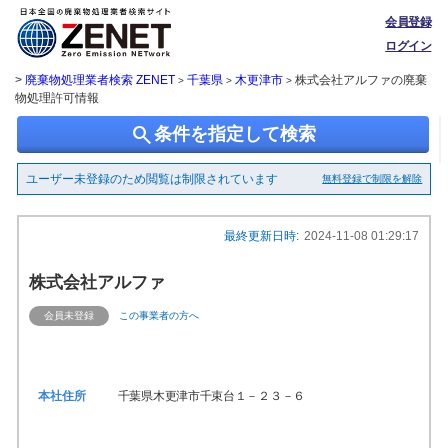
会員登録
ログイン
>
廃棄物処理業者検索 ZENET
千葉県
木更津市
株式会社アルファの廃棄
>
>
>
物処理許可情報
search
条件を指定して検索
ユーザー未登録のため閲覧は制限されています
無料登録で制限を解除
最終更新日時:
2024-11-08 01:29:17
株式会社アルファ
会員未登録
この事業者の方へ
本社住所
千葉県木更津市千束台１－２３－６