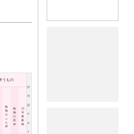
伴うもの
許
可
証
動
動
13
物
物
号
Ｐ
の
の
廃
ふ
死
棄
ん
Ｄ
体
物
尿
Ｆ