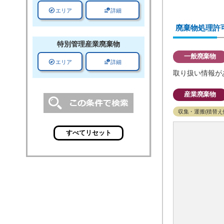
explore
data_info_alert
エリア
詳細
廃棄物処理許
特別管理
産業廃棄物
一般廃棄物
explore
data_info_alert
エリア
詳細
取り扱い情報が
産業廃棄物
収集・運搬(積替え