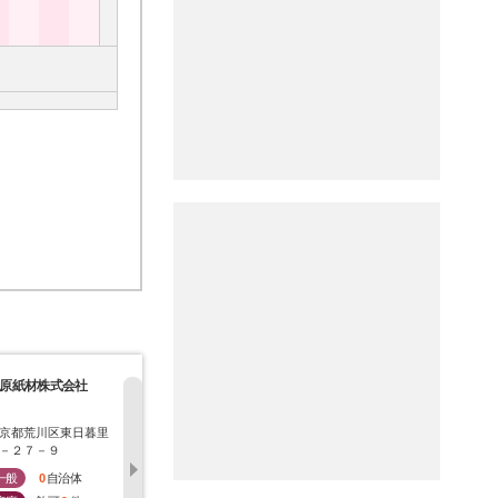
原紙材株式会社
株式会社もっかいト
株式会社もっかいト
株式会社こ
ラスト
ラスト
京都荒川区東日暮里
北海道札幌市清田区清
北海道札幌市清田区清
福島県福島
－２７－９
田一条１－７－２３
田１条１丁目７番２３
－２０
号
一般
0
自治体
一般
1
自治体
一般
1
自治体
一般
4