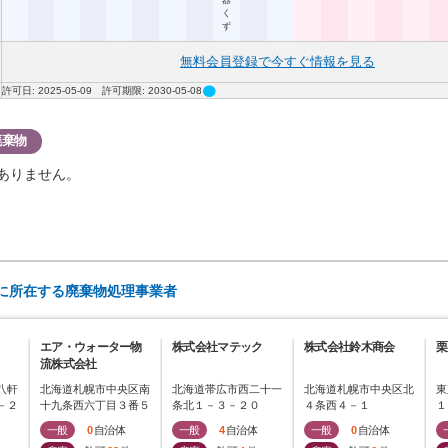
器
く
ず
無料会員登録で今すぐ情報を見る
circle
許可日: 2025-05-09 許可期限: 2030-05-08
廃棄物
ありません。
)に所在する廃棄物処理事業者
エア・ウォーター物
株式会社マテック
株式会社鈴木商会
栗
流株式会社
八軒
北海道札幌市中央区南
北海道帯広市西二十一
北海道札幌市中央区北
東
－２
十九条西六丁目３番５
条北１－３－２０
４条西４－１
１
号
一般
0
自治体
一般
4
自治体
一般
0
自治体