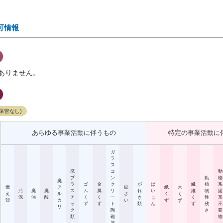
可情報
ありません。
保管なし)
あらゆる事業活動に伴うもの
特定の事業活動に
ガ
ラ
ス
廃
コ
動
プ
ン
動
物
廃
ラ
ゴ
金
ク
が
ば
繊
植
系
燃
ア
鉱
紙
木
汚
廃
廃
ス
ム
属
リ
れ
い
維
物
固
え
ル
さ
く
く
泥
油
酸
チ
く
く
ー
き
じ
く
性
形
殻
カ
い
ず
ず
ッ
ず
ず
ト
類
ん
ず
残
不
リ
ク
陶
さ
要
類
磁
物