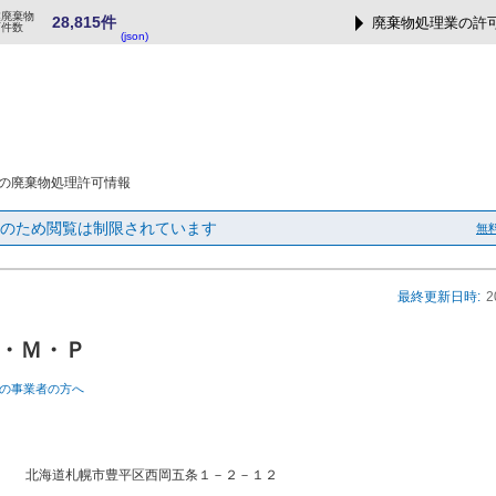
業廃棄物
28,815件
廃棄物処理業の許
可件数
(json)
の廃棄物処理許可情報
のため閲覧は制限されています
無
最終更新日時:
2
・Ｍ・Ｐ
の事業者の方へ
北海道札幌市豊平区西岡五条１－２－１２