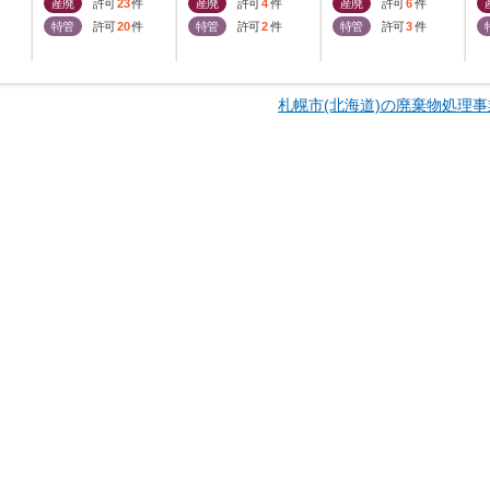
産廃
許可
23
件
産廃
許可
4
件
産廃
許可
6
件
特管
許可
20
件
特管
許可
2
件
特管
許可
3
件
札幌市(北海道)の廃棄物処理事