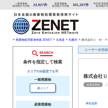
一般
廃棄物
産
業
廃
棄物
特
別
管
理産
23,927件
301,337件
処理業許可件数
処理業許可件数
処理業許
>
>
>
>
廃棄物処理業者検索 ZENET
北海道
札幌市
株式会社Ｕ・Ｍ・Ｐ
ユーザー未登録
条件を指定して検索
エリアのみ設定でも可
株式会社Ｕ
一般廃棄物
会員未登録
こ
explore
エリア
本社住所
産業廃棄物