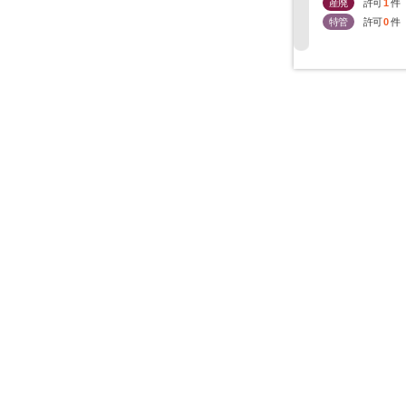
産廃
許可
1
件
特管
許可
0
件