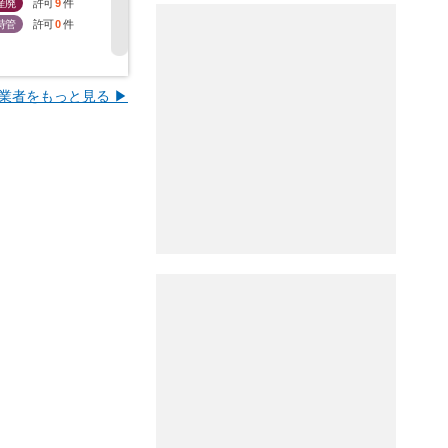
産廃
許可
9
件
産廃
許可
15
件
産廃
許可
0
件
産廃
許
特管
許可
0
件
特管
許可
0
件
特管
許可
0
件
特管
許
業者をもっと見る ▶