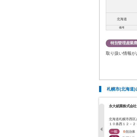
北海道
備考
特別管理産業
取り扱い情報が
札幌市(北海道
永大紙業株式会社
北海道札幌市西区
１０条西１２－２
５
一般
0
自治体