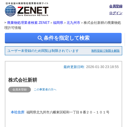
会員登録
ログイン
>
廃棄物処理業者検索 ZENET
福岡県
北九州市
株式会社新耕の廃棄物処
>
>
>
理許可情報
search
条件を指定して検索
ユーザー未登録のため閲覧は制限されています
無料登録で制限を解除
最終更新日時:
2026-01-30 23:18:55
株式会社新耕
会員未登録
この事業者の方へ
本社住所
福岡県北九州市八幡東区昭和一丁目８番２０－１０１号