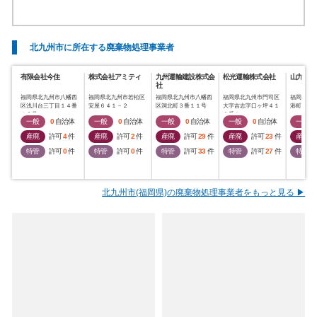
北九州市に所在する廃棄物処理事業者
有限会社今住
株式会社アミティ
九州運輸建設株式会
松光運輸株式会社
山九株式
社
福岡県北九州市八幡西
福岡県北九州市若松区
福岡県北九州市八幡西
福岡県北九州市門司区
福岡県北
区浅川台三丁目１４番
安屋６４１－２
区洞北町３番１１号
大字吉志字口ヶ坪４１
港町６番
１３号
０番１
一般
0
自治体
一般
0
自治体
一般
0
自治体
一般
0
自治体
一般
産廃
許可
4
件
産廃
許可
2
件
産廃
許可
29
件
産廃
許可
23
件
産廃
特管
許可
0
件
特管
許可
0
件
特管
許可
33
件
特管
許可
27
件
特管
北九州市(福岡県)の廃棄物処理事業者をもっと見る ▶