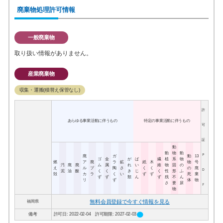
廃棄物処理許可情報
一般廃棄物
取り扱い情報がありません。
産業廃棄物
収集・運搬(積替え保管なし)
許
あらゆる事業活動に伴うもの
特定の事業活動に伴うもの
可
証
動
動
物
動
Ｐ
廃
ガ
動
13
ゴ
金
が
ば
繊
植
系
物
燃
ア
廃
ラ
鉱
紙
木
物
号
汚
廃
廃
ム
属
れ
い
維
物
固
の
え
ル
プ
陶
さ
く
く
の
廃
Ｄ
泥
油
酸
く
く
き
じ
く
性
形
ふ
殻
カ
ラ
く
い
ず
ず
死
棄
ず
ず
類
ん
ず
残
不
ん
リ
ず
体
物
さ
要
尿
Ｆ
物
無料会員登録で今すぐ情報を見る
福岡県
circle
備考
許可日: 2022-02-04 許可期限: 2027-02-03