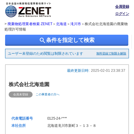
会員登録
ログイン
>
廃棄物処理業者検索 ZENET
北海道
滝川市
株式会社北海造園の廃棄物
>
>
>
処理許可情報
search
条件を指定して検索
ユーザー未登録のため閲覧は制限されています
無料登録で制限を解除
最終更新日時:
2025-02-01 23:38:37
株式会社北海造園
会員未登録
この事業者の方へ
代表電話番号
0125-24-****
本社住所
北海道滝川市新町３－１３－８