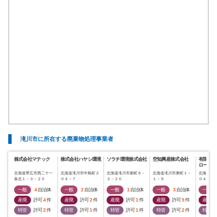
滝川市に所在する廃棄物処理事業者
株式会社マテック
株式会社ハヤシ環境
ソラチ環境株式会社
空知興産株式会社
有限会社
ロードメ
北海道帯広市西二十一
北海道滝川市中島町２
北海道滝川市新町６－
北海道滝川市東町１－
北海道滝
条北１－３－２０
０４－７
３－２０
１－９
０４－７
一般
4
自治体
一般
2
自治体
一般
1
自治体
一般
3
自治体
一般
産廃
許可
4
件
産廃
許可
2
件
産廃
許可
1
件
産廃
許可
5
件
産廃
特管
許可
2
件
特管
許可
1
件
特管
許可
1
件
特管
許可
2
件
特管