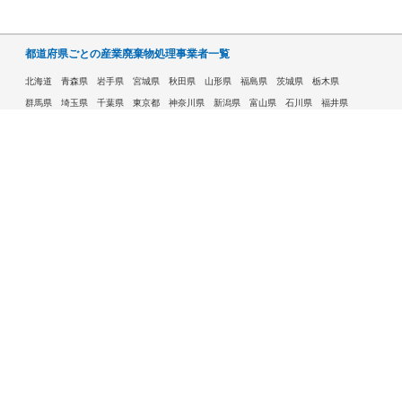
都道府県ごとの産業廃棄物処理事業者一覧
北海道
青森県
岩手県
宮城県
秋田県
山形県
福島県
茨城県
栃木県
群馬県
埼玉県
千葉県
東京都
神奈川県
新潟県
富山県
石川県
福井県
山梨県
長野県
岐阜県
静岡県
愛知県
三重県
滋賀県
京都府
大阪府
兵庫県
奈良県
和歌山県
鳥取県
島根県
岡山県
広島県
山口県
徳島県
香川県
愛媛県
高知県
福岡県
佐賀県
長崎県
熊本県
大分県
宮崎県
鹿児島県
沖縄県
許可自治体である市ごとの産業廃棄物処理事業者一覧
札幌市
旭川市
函館市
青森市
八戸市
盛岡市
仙台市
秋田市
山形市
郡山市
いわき市
福島市
宇都宮市
前橋市
高崎市
さいたま市
川越市
越谷市
川口市
千葉市
船橋市
柏市
八王子市
横浜市
川崎市
相模原市
横須賀市
新潟市
富山市
金沢市
福井市
甲府市
長野市
岐阜市
静岡市
浜松市
名古屋市
豊田市
豊橋市
岡崎市
大津市
京都市
大阪市
堺市
高槻市
東大阪市
豊中市
枚方市
八尾市
寝屋川市
神戸市
姫路市
西宮市
尼崎市
明石市
奈良市
和歌山市
鳥取市
松江市
岡山市
倉敷市
広島市
福山市
呉市
下関市
高松市
松山市
高知市
北九州市
福岡市
久留米市