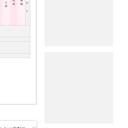
死
棄
ん
Ｄ
体
物
尿
Ｆ