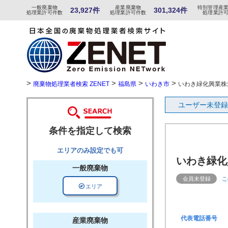
一般
廃棄物
産
業
廃
棄物
特
別
管
理産
23,927件
301,324件
処理業許可件数
処理業許可件数
処理業許
>
>
>
>
廃棄物処理業者検索 ZENET
福島県
いわき市
いわき緑化興業株
ユーザー未登録
条件を指定して検索
エリアのみ設定でも可
いわき緑化
一般廃棄物
会員未登録
こ
explore
エリア
代表電話番号
産業廃棄物