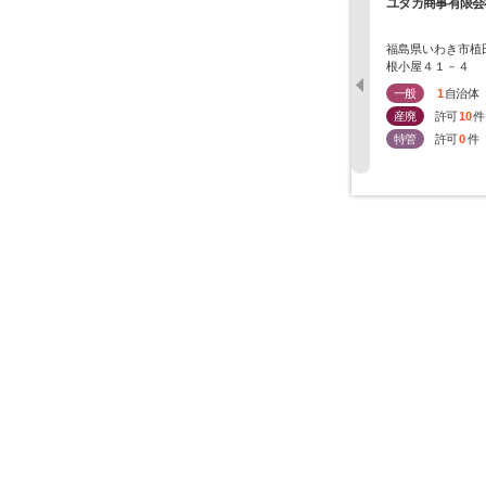
ユタカ商事有限会
福島県いわき市植
根小屋４１－４
一般
1
自治体
産廃
許可
10
件
特管
許可
0
件