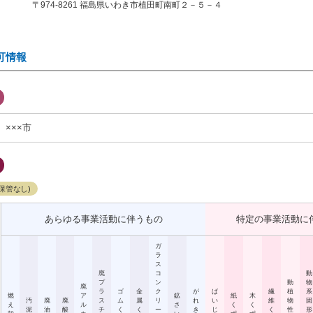
〒974-8261 福島県いわき市植田町南町２－５－４
可情報
×××市
保管なし)
あらゆる事業活動に伴うもの
特定の事業活動に
ガ
ラ
ス
廃
コ
動
プ
ン
動
物
廃
ラ
ゴ
金
ク
が
ば
繊
植
系
燃
ア
鉱
紙
木
汚
廃
廃
ス
ム
属
リ
れ
い
維
物
固
え
ル
さ
く
く
泥
油
酸
チ
く
く
ー
き
じ
く
性
形