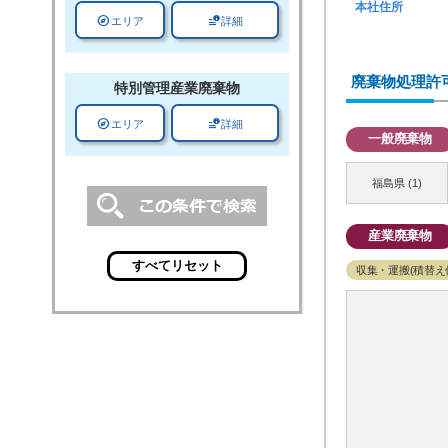
本社住所
explore
data_info_alert
エリア
詳細
廃棄物処理許
特別管理
産業廃棄物
explore
data_info_alert
エリア
詳細
一般廃棄物
福島県 (1)
産業廃棄物
収集・運搬(積替え