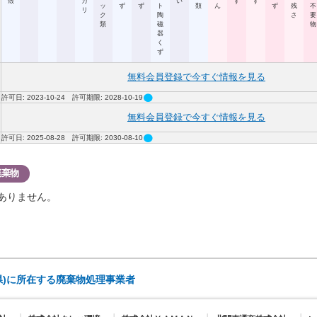
殻
カ
い
ず
ず
ッ
ず
ず
ト
類
ん
ず
残
不
リ
ク
陶
さ
要
類
磁
物
器
く
ず
無料会員登録で今すぐ情報を見る
circle
許可日: 2023-10-24 許可期限: 2028-10-19
無料会員登録で今すぐ情報を見る
circle
許可日: 2025-08-28 許可期限: 2030-08-10
廃棄物
ありません。
県)に所在する廃棄物処理事業者