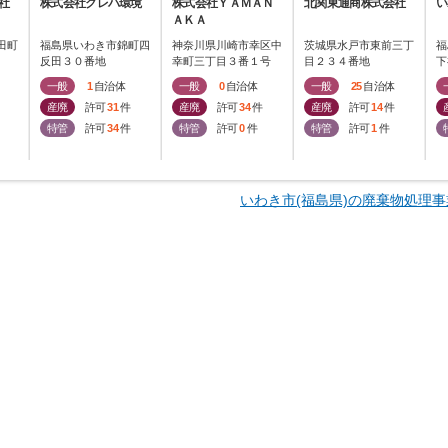
社
株式会社クレハ環境
株式会社ＹＡＭＡＮ
北関東通商株式会社
い
ＡＫＡ
田町
福島県いわき市錦町四
神奈川県川崎市幸区中
茨城県水戸市東前三丁
福
反田３０番地
幸町三丁目３番１号
目２３４番地
下
一般
1
自治体
一般
0
自治体
一般
25
自治体
産廃
許可
31
件
産廃
許可
34
件
産廃
許可
14
件
特管
許可
34
件
特管
許可
0
件
特管
許可
1
件
いわき市(福島県)の廃棄物処理事