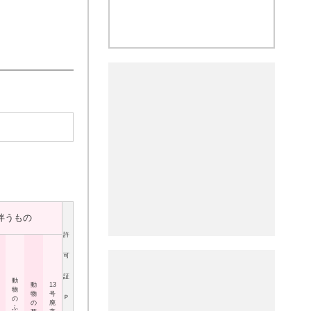
伴うもの
許
可
証
動
動
13
物
物
号
Ｐ
の
の
廃
ふ