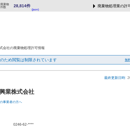
業廃棄物
28,814件
廃棄物処理業の許
可件数
(json)
式会社の廃棄物処理許可情報
のため閲覧は制限されています
無
最終更新日時:
2
興業株式会社
の事業者の方へ
0246-62-****