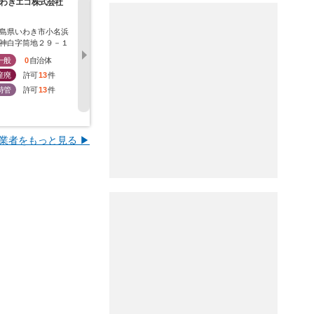
わきエコ株式会社
株式会社高良
産業振興株式会社
株式会社角
島県いわき市小名浜
福島県南相馬市原町区
東京都千代田区神田小
福島県いわ
神白字筒地２９－１
南町１－９３
川町三丁目９番地２
太郎町４－
ＢＩＺＣＯＲＥ神保町
一般
0
自治体
一般
2
自治体
一般
0
自治体
一般
1
５階
産廃
許可
13
件
産廃
許可
13
件
産廃
許可
0
件
産廃
許
特管
許可
13
件
特管
許可
2
件
特管
許可
0
件
特管
許
業者をもっと見る ▶